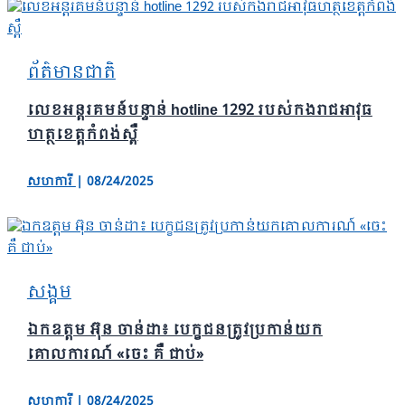
ព័ត៌មានជាតិ
លេខអន្តរគមន៍បន្ទាន់ hotline 1292 របស់កងរាជអាវុធ
ហត្ថខេត្តកំពង់ស្ពឺ
សហការី
|
08/24/2025
សង្គម
ឯកឧត្ដម អ៊ុន ចាន់ដា៖ បេក្ខជនត្រូវប្រកាន់យក
គោលការណ៍ «ចេះ គឺ ជាប់»
សហការី
|
08/24/2025