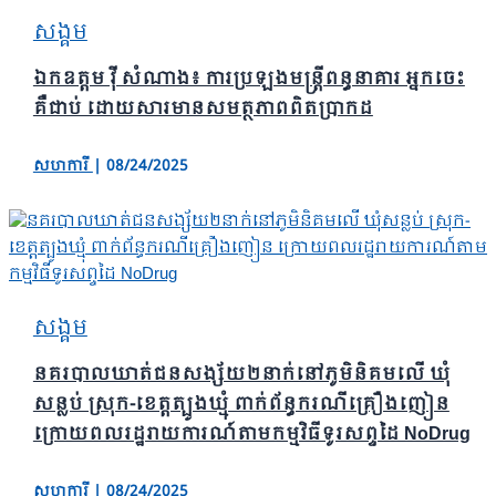
សង្គម
ឯកឧត្តម វ៉ី សំណាង៖ ការប្រឡងមន្រ្តីពន្ធនាគារ អ្នកចេះ
គឺជាប់ ដោយសារមានសមត្ថភាពពិតប្រាកដ
សហការី
|
08/24/2025
សង្គម
នគរបាលឃាត់ជនសង្ស័យ២នាក់នៅភូមិនិគមលើ ឃុំ
សន្លប់ ស្រុក-ខេត្តត្បូងឃ្មុំ ពាក់ព័ន្ធករណីគ្រឿងញៀន
ក្រោយពលរដ្ឋរាយការណ៍តាមកម្មវិធីទូរសព្ទដៃ NoDrug
សហការី
|
08/24/2025