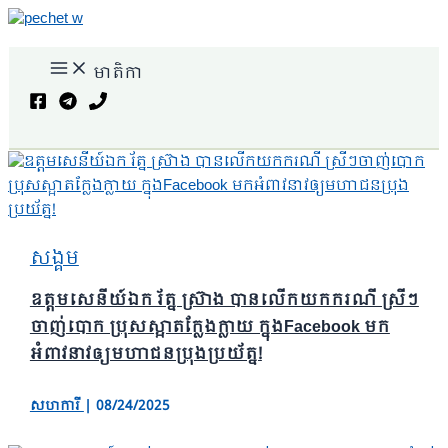
Skip
to
content
មាតិកា
Search
សង្គម
ឧត្តមសេនីយ៍ឯក រ័ត្ន ស៊្រាង បានលើកយកករណី ស្រីៗ
ចាញ់បោក ប្រុសស្អាតក្លែងក្លាយ ក្នុងFacebook មក
អំពាវនាវឲ្យមហាជនប្រុងប្រយ័ត្ន!
សហការី
|
08/24/2025