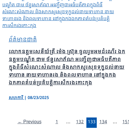
ព័ត៌មានជាតិ
លោកឧត្តមសេនីយ៍ត្រី ម៉េង ស្រ៊ុន ចូលរួមអមដំណើរ ឯក
ឧត្តមបណ្ឌិត ជាម ច័ន្ទសោភ័ណ អញ្ជើញជាអធិបតីភាព
ក្នុងពិធីសំណេះសំណាល និងសាកសួរសុខទុក្ខដល់នាយ
ទាហាន នាយទាហានរង និងពលទាហាន នៅក្នុងកង
ឯកភាពតំបន់ប្រតិបត្តិការសឹករងកោះកុង
សហការី
|
08/23/2025
←
Previous
1
…
132
133
134
…
15