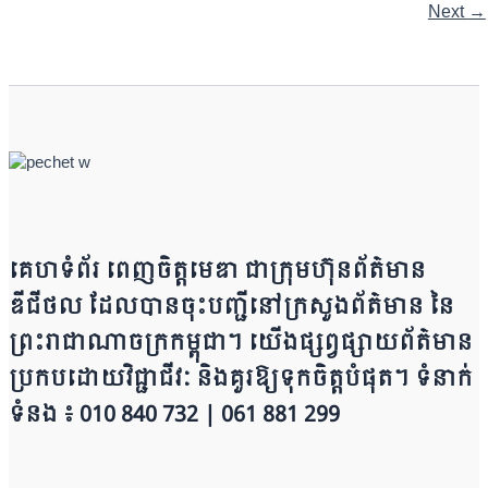
Next
→
គេហទំព័រ ពេញចិត្តមេឌា ជា​ក្រុ​​​​​ម​​​ហ៊ុន​ព័ត៌មាន​
ឌីជីថល ដែ​លបា​ន​​ចុះបញ្ជីនៅក្រសួងព័ត៌មាន នៃ​​​​
ព្រះរាជាណាចក្រ​ក​ម្ពុជា។ យើ​ង​​​​​ផ្សព្វផ្សាយព័​ត៌​មា​​​​ន
ប្រក​ប​ដោ​​​​​​យ​វិជ្ជាជីវៈ និ​ងគួរ​ឱ្យ​ទុកចិត្ត​បំ​ផុត។ ទំនាក់
ទំនង ៖ 010 840 732 | 0​​​​​61 881 299