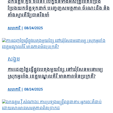
ឯកឧត្តម គួច ចំរើន៖ បេក្ខជនទាំងអស់ត្រូវខិតខំប្រឹង
ប្រែងយកចិត្តទុកដាក់ បញ្ចេញសមត្ថភាព ចំណេះដឹង និង
តាំងស្មារតីឱ្យបានរឹងមាំ
សហការី
|
08/24/2025
សង្គម
ការដេញថ្លៃធ្វើផ្លូវបេតុងមួយខ្សែ នៅឃុំសែនមនោរម្យ
ស្រុកអូររាំង ខេត្តមណ្ឌលគិរី មានភាពមិនប្រក្រតី?
សហការី
|
08/24/2025