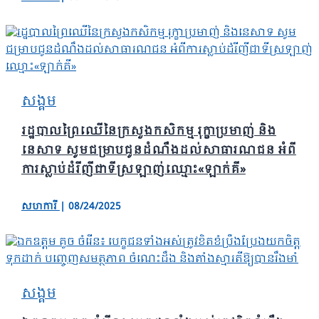
សង្គម
រដ្ឋបាលព្រៃឈើនៃក្រសួងកសិកម្ម រុក្ខាប្រមាញ់ និង
នេសាទ សូមជម្រាបជូនដំណឹងដល់សាធារណជន អំពី
ការស្លាប់ដំរីញីជាទីស្រឡាញ់ឈ្មោះ«ឡាក់គី»
សហការី
|
08/24/2025
សង្គម