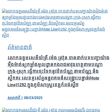
ព័ត៌មានជាតិ
លោកឧត្តមសេនីយ៍ត្រី ម៉េង ស្រ៊ុន បានដាក់បទបញ្ជាយ៉ាង
ម៉ឺងម៉ាត់ឲ្យកម្លាំងមូលដ្ឋានកងរាជអាវុធហត្ថតាមបណ្តា
ក្រុង-ស្រុក ធ្វើការចុះចែកនូវខិតប័ណ្ណ នាមប័ណ្ណ និង
ស្ទីកគរ លេខទូរស័ព្ទអន្តរាគមន៏សង្គ្រោះបន្ទាន់(Hote
Line)1292 ក្នុងភូមិសាស្ត្រខេត្តកំពង់ស្ពឺ!!!
សហការី
|
08/23/2025