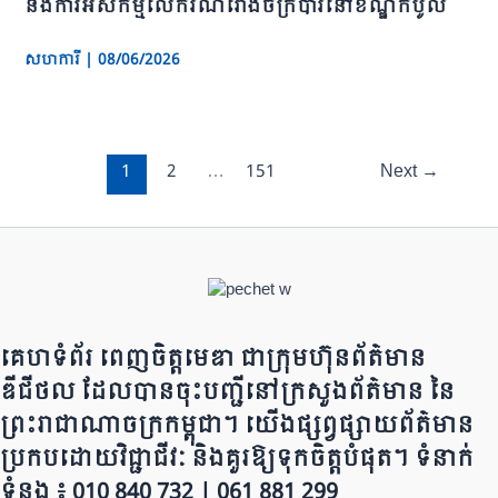
និងការអសកម្មលើករណីរោងចក្របារីនៅខណ្ឌកំបូល
សហការី
|
08/06/2026
1
2
…
151
Next
→
គេហទំព័រ ពេញចិត្តមេឌា ជា​ក្រុ​​​​​ម​​​ហ៊ុន​ព័ត៌មាន​
ឌីជីថល ដែ​លបា​ន​​ចុះបញ្ជីនៅក្រសួងព័ត៌មាន នៃ​​​​
ព្រះរាជាណាចក្រ​ក​ម្ពុជា។ យើ​ង​​​​​ផ្សព្វផ្សាយព័​ត៌​មា​​​​ន
ប្រក​ប​ដោ​​​​​​យ​វិជ្ជាជីវៈ និ​ងគួរ​ឱ្យ​ទុកចិត្ត​បំ​ផុត។ ទំនាក់
ទំនង ៖ 010 840 732 | 0​​​​​61 881 299