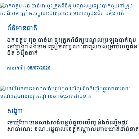
ព័ត៌មានជាតិ
ឯកឧត្តម អ៊ុន ចាន់ដា ចុះត្រួតពិនិត្យមណ្ឌលប្រឡងបាក់ឌុប
នៅក្រុងកំពង់ចាម ត្រៀមលក្ខណៈជាស្រេចសម្រាប់បេក្ខជន
ជិត ១ម៉ឺននាក់
សហការី
|
08/07/2026
សង្គម
មេឃុំបែកចានសាងសង់បន្ទប់ជួលលើលូ និងចិញ្ចើមផ្លូវ
សាធារណៈ ខណៈរដ្ឋបាលខេត្តកណ្ដាលហាមឃាត់ដាច់ខាត