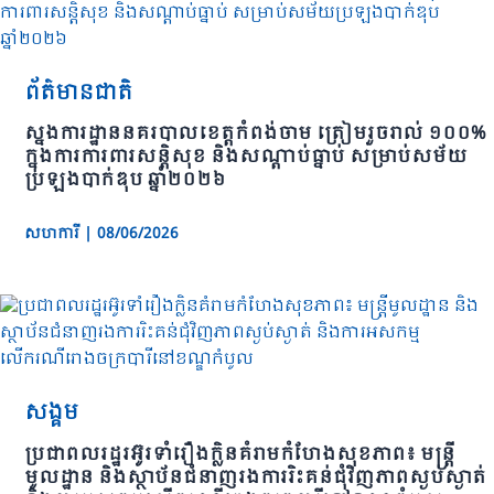
ព័ត៌មានជាតិ
ស្នងការដ្ឋាននគរបាលខេត្តកំពង់ចាម ត្រៀមរួចរាល់ ១០០%
ក្នុងការការពារសន្តិសុខ និងសណ្ដាប់ធ្នាប់ សម្រាប់សម័យ
ប្រឡងបាក់ឌុប ឆ្នាំ២០២៦
សហការី
|
08/06/2026
សង្គម
ប្រជាពលរដ្ឋរអ៊ូរទាំរឿងក្លិនគំរាមកំហែងសុខភាព៖ មន្ត្រី
មូលដ្ឋាន និងស្ថាប័នជំនាញរងការរិះគន់ជុំវិញភាពស្ងប់ស្ងាត់