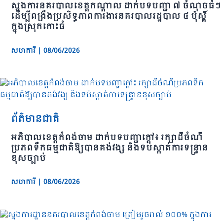
ស្នងការនគរបាលខេត្តកណ្ដាល ដាក់បទបញ្ជា ៧ ចំណុចធំៗ
ដើម្បីពង្រឹងប្រសិទ្ធភាពការងារនគរបាលរដ្ឋបាល ៤ ប៉ុស្តិ៍
ក្នុងស្រុកកោះធំ
សហការី
|
08/06/2026
ព័ត៌មានជាតិ
អភិបាលខេត្តកំពង់ចាម ដាក់បទបញ្ជាក្តៅ៖ រក្សាដីចំណី
ប្រភពទឹកធម្មជាតិឱ្យបានគង់វង្ស និងទប់ស្កាត់ការទន្ទ្រាន
ខុសច្បាប់
សហការី
|
08/06/2026