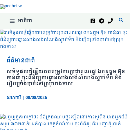
Skip
to
content
Sear
មាតិកា
ព័ត៌មានជាតិ
សមិទ្ធផលថ្មីឆ្លើយតបតម្រូវការប្រជាពលរដ្ឋ! ឯកឧត្តម អ៊ុន
ចាន់ដា ចុះពិនិត្យការដ្ឋានសាងសង់សំណង់ស្ទាក់ទឹក និង
រៀបច្រាំងបាក់នៅស្រុកកងមាស
សហការី
|
08/08/2026