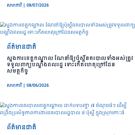
សហការី
|
08/07/2026
ព័ត៌មានជាតិ
ស្នងការខេត្តកណ្តាល ណែនាំឱ្យប៉ុស្តិ៍នគរបាលទាំងអស់ត្រូវ
ទទួលពាក្យបណ្តឹងពលរដ្ឋ ទោះកើតហេតុក្រៅដែន
សមត្ថកិច្ច
សហការី
|
08/06/2026
ព័ត៌មានជាតិ