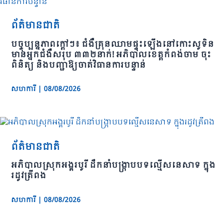
ព័ត៌មានជាតិ
បច្ចុប្បន្នភាពក្តៅៗ៖ ជំងឺគ្រុនឈាមផ្ទុះឡើងនៅកោះសូទិន
មានអ្នកជំងឺសរុប ៣៣២នាក់! អភិបាលខេត្តកំពង់ចាម ចុះ
ពិនិត្យ និងបញ្ជាឱ្យចាត់វិធានការបន្ទាន់
សហការី
|
08/08/2026
ព័ត៌មានជាតិ
អភិបាលស្រុកអង្គរបូរី ដឹកនាំបង្ក្រាបបទល្មើសនេសាទ ក្នុង
រដូវត្រីពង
សហការី
|
08/08/2026