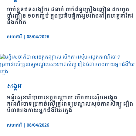
ចាប់ខ្លួនជនសង្ស័យ ៨នាក់ ពាក់ព័ន្ធគ្រឿងញៀន ដកហូត
ថ្នាំញៀន ១០កញ្ចប់ ក្នុងប្រតិបត្តិការរួមរវាងអាវុធហត្ថតាកែវ
និងកំពត
សហការី
|
08/04/2026
សង្គម
មន្ទីរសុខាភិបាលខេត្តកណ្ដាល បើកការស៊ើបអង្កេត
ករណីចោទប្រកាន់លើគ្រូពេទ្យមណ្ឌលសុខភាពសិត្បូ រឿង
បំពានរាងកាយអ្នកជំងឺវ័យក្មេង
សហការី
|
08/04/2026