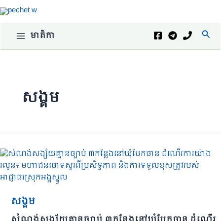
Skip
to
content
Sear
មាតិកា
សង្គម
សង្គម
សំណង់សង្ស័យគ្មានច្បាប់ ៣កន្លែងនៅឃុំបែកចាន ដំណើរ