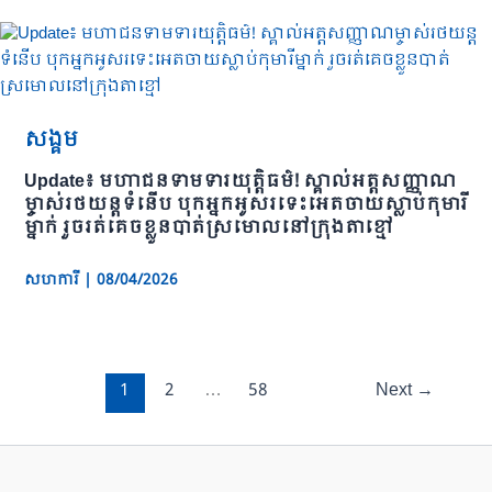
សង្គម
Update៖ មហាជនទាមទារយុត្តិធម៌! ស្គាល់អត្តសញ្ញាណ
ម្ចាស់រថយន្តទំនើប បុកអ្នកអូសរទេះអេតចាយស្លាប់កុមារី
ម្នាក់ រួចរត់គេចខ្លួនបាត់ស្រមោលនៅក្រុងតាខ្មៅ
សហការី
|
08/04/2026
1
2
…
58
Next
→