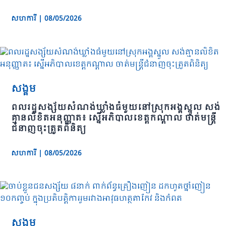
សហការី
|
08/05/2026
សង្គម
ពលរដ្ឋសង្ស័យសំណង់ឃ្លាំងធំមួយនៅស្រុកអង្គស្នួល សង់
គ្មានលិខិតអនុញ្ញាត៖ ស្នើអភិបាលខេត្តកណ្តាល ចាត់មន្ត្រី
ជំនាញចុះត្រួតពិនិត្យ
សហការី
|
08/05/2026
សង្គម