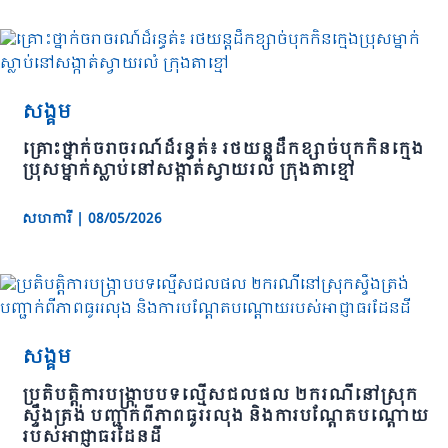
សង្គម
គ្រោះថ្នាក់ចរាចរណ៍ដ៏រន្ធត់៖ រថយន្តដឹកខ្សាច់បុកកិនក្មេង
ប្រុសម្នាក់ស្លាប់នៅសង្កាត់ស្វាយរលំ ក្រុងតាខ្មៅ
សហការី
|
08/05/2026
សង្គម
ប្រតិបត្តិការបង្ក្រាបបទល្មើសជលផល ២ករណីនៅស្រុក
ស្ទឹងត្រង់ បញ្ជាក់ពីភាពធូររលុង និងការបណ្តែតបណ្តោយ
របស់អាជ្ញាធរដែនដី