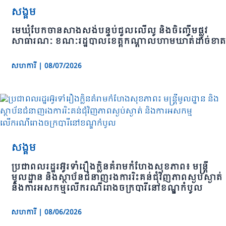
សង្គម
មេឃុំបែកចានសាងសង់បន្ទប់ជួលលើលូ និងចិញ្ចើមផ្លូវ
សាធារណៈ ខណៈរដ្ឋបាលខេត្តកណ្ដាលហាមឃាត់ដាច់ខាត
សហការី
|
08/07/2026
សង្គម
ប្រជាពលរដ្ឋរអ៊ូរទាំរឿងក្លិនគំរាមកំហែងសុខភាព៖ មន្ត្រី
មូលដ្ឋាន និងស្ថាប័នជំនាញរងការរិះគន់ជុំវិញភាពស្ងប់ស្ងាត់
និងការអសកម្មលើករណីរោងចក្របារីនៅខណ្ឌកំបូល
សហការី
|
08/06/2026