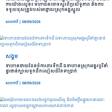
ការយ៉ាងរលូន៖ មហាជនចោទសួរពីប្រសិទ្ធភាព និងការ
ទទួលខុសត្រូវរបស់អាជ្ញាធរស្រុកអង្គស្នួល
សហការី
|
08/09/2026
សង្គម
ទាហានជាយដែនខំការពារទឹកដី ឯទាហានស្រុកអង្គរបូរីនាំ
គ្នាជាន់ក្បាលទូកដឹកលៀសជំរិតទាប្រាក់
សហការី
|
08/09/2026