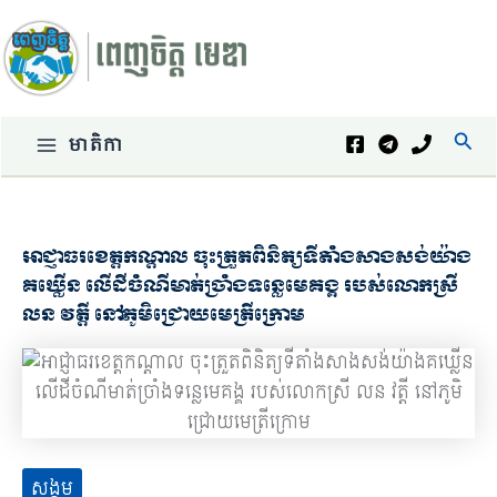
Skip
to
content
Sear
មាតិកា
Main
Menu
អាជ្ញាធរខេត្តកណ្ដាល ចុះត្រួតពិនិត្យទីតាំងសាងសង់យ៉ាង
គឃ្លើន លើដីចំណីមាត់ច្រាំងទន្លេមេគង្គ របស់លោកស្រី
លន វត្តី នៅភូមិជ្រោយមេត្រីក្រោម
សង្គម