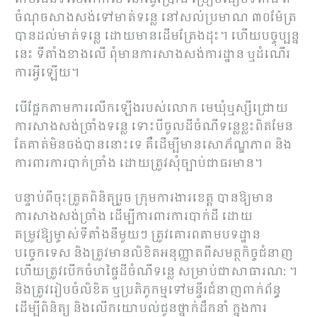
ចំណុចសាងសង់ទៅមាត់ទន្លេ នៅសល់ប្រមាណ ៣០ម៉ែត្រ
បានដល់មាត់ទន្លេ ដោយមានដើមត្រែងដុះ។ ហើយបច្ចុប្បន្ន
នេះ ទីតាំងខាងលើ ពុំមានការសាងសង់ការដ្ឋាន ឬដំណើរ
ការអ្វីឡើយ។
បើផ្អែកតាមការលើកឡើងរបស់លោក មេឃុំឬស្សីជ្រោយ
ការសាងសង់ច្រាំងទន្លេ ទោះបីចូលដីចំណីទន្លេខ្លះពិតមែន
តែគាត់មិនចង់បាននោះទេ គឺដើម្បីមានសោភ័ណ្ឌភាព និង
ការពារការបាក់ច្រាំង ដោយត្រូវសុំច្បាប់ជាធរមាន។
បន្ទាប់ពីចុះត្រួតពិនិត្យរួច ក្រុមការងារខេត្ត បានឱ្យមាន
ការសាងសង់ច្រាំង ដើម្បីការពារការបាក់ដី ដោយ
តម្រូវឱ្យម្ចាស់ទីតាំងនីមួយៗ ត្រូវគោរពតាមបទដ្ឋាន
បច្ចេកទេស និងត្រូវមានលិខិតអនុញ្ញាតពីសមត្ថកិច្ចជំនាញ
ហើយត្រូវបើកចំហផ្ទៃដីចំណីទន្លេ សម្រាប់ជាសាធារណ: ។
និងត្រូវរៀបចំលិខិត ឬប្រតិភូកម្មទៅមន្ទីរជំនាញពាក់ព័ន្ធ
ដើម្បីពិនិត្យ និងលើកយោបល់ជូនថ្នាក់ដឹកនាំ ក្នុងការ