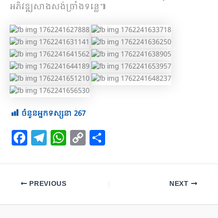
អភិវឌ្ឍសាងសង់ច្រាំងទន្លេ៕
ចំនួនអ្នកទស្សនា
267
F
T
W
C
S
a
el
h
o
h
c
e
at
p
ar
e
gr
s
y
e
PREVIOUS
NEXT
b
a
A
Li
o
m
p
n