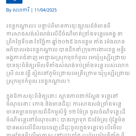
By
សហការី
|
11/04/2025
ខេត្តកណ្ដាល៖ បន្ទាប់ពីមានការចុះផ្សាយព័ត៌មានពី
ការសាងសង់សំណង់លើដីចំណីមាត់ច្រាំងទន្លេមេគង្គ នា
ព្រឹកថ្ងៃទី០៣ ខែវិច្ឆិកា ឆ្នាំ២០២៥ ឯកឧត្តម តាំង ម៉េងលាន
អភិបាលរងខេត្តកណ្តាល បានដឹកនាំក្រុមការងារខេត្ត មន្ទីរ
អង្គភាពជំនាញ អាជ្ញាធរស្រុកមុខកំពូល មេឃុំឬស្សីជ្រោយ
បានចុះពិនិត្យមើលទីតាំងសំណង់ទប់ច្រាំងទន្លេ របស់លោក
ស្រី លន វត្តី ស្ថិតនៅភូមិជ្រោយមេត្រីក្រោម ឃុំឫស្សីជ្រោយ
ស្រុកមុខកំពូល ខេត្តកណ្ដាល។
ក្នុងឱកាសចុះពិនិត្យនោះ ស្ថានភាពជាក់ស្ដែង ទន្លេនៅ
ចំណុចនោះ កោង និងមានដីដុះ ការសាងសង់ច្រាំងទន្លេ
មានគម្លាតចម្ងាយពីដីកម្មសិទ្ធិ ១២ ម៉ែត្រ ចូលចំណីទន្លេ (ដី
ចំណីទន្លេនៅចំណុចនោះ បានរក្សាទុក ៥០ម៉ែត្រ) ប៉ុន្តែមិន
បានអស់លើដីលយចេញ (ដីដុះចូលក្នុងទន្លេទេ) បើមើល
តាមផែនទីលើអាកាស នៅរដូវប្រាំង ប្រៀបធៀបទីតាំង ពី