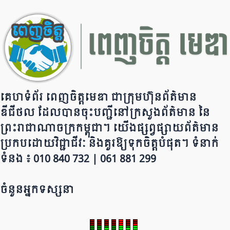
o
p
k
k
គេហទំព័រ ពេញចិត្តមេឌា ជា​ក្រុ​​​​​ម​​​ហ៊ុន​ព័ត៌មាន​
ឌីជីថល ដែ​លបា​ន​​ចុះបញ្ជីនៅក្រសួងព័ត៌មាន នៃ​​​​
ព្រះរាជាណាចក្រ​ក​ម្ពុជា។ យើ​ង​​​​​ផ្សព្វផ្សាយព័​ត៌​មា​​​​ន
ប្រក​ប​ដោ​​​​​​យ​វិជ្ជាជីវៈ និ​ងគួរ​ឱ្យ​ទុកចិត្ត​បំ​ផុត។ ទំនាក់
ទំនង ៖ 010 840 732 | 0​​​​​61 881 299
ចំនួនអ្នកទស្សនា