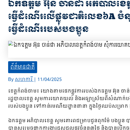
ឯកឧត្តម អ៊ុន ចាន់ដា អភិបាលខេ
ធ្វេីដំណេីរលេីផ្លូវជាតិលេខ៦A 
ធ្វេីដំណេីររបស់បងប្អូន
ព័ត៌មានជាតិ
By
សហការី
|
11/04/2025
ខេត្តកំពង់ចាម៖ យោងតាមផេកផ្លូវការរបស់ឯកឧត្តម អ៊ុន ចា
រដ្ឋបាលខេត្ត សូមការយោគយល់ និងអធ្យាស្រ័យពីសំណាក់បងប្អ
របស់បងប្អូន ទៅកាន់រមណីយដ្ឋាននានា ក្នុងថ្ងៃឈប់សម្រាក 
ឯកឧត្តម អភិបាលខេត្ត សូមគោរពជម្រាបជូនពុកម៉ែ បងប្អូន ប
បានសម្រេចផ្អាកការងារជួសជុលផ្លូវចំនួន៣ថ្ងៃ និងបាន