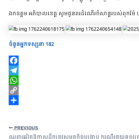
ឯកឧត្តម អភិបាលខេត្ត សូមជូនពរដំណេីរកំសាន្តរបស់ពុកម៉ែ ប
ចំនួនអ្នកទស្សនា
182
Facebook
Telegram
WhatsApp
Copy
Link
Share
PREVIOUS
ឈ្មួញឆ្លៀតឱកាសដឹកត្រូវសមត្ថកិច្ចបង្ក្រាប ករណីរថយន្ត