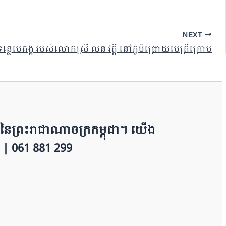
NEXT
ទន្លេមេគង្គ របស់លោកស្រី លន វត្តី នៅភូមិជ្រោយមេត្រីក្រោម
​​ព្រះរាជាណាចក្រ​ក​ម្ពុជា។ យើ​ង​​​​​
 | 0​​​​​61 881 299