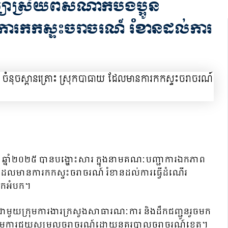
យាស្រ័យពីសំណាក់បងប្អូន
ានការកកស្ទះចរាចរណ៍ រំខានដល់ការ
កា ឆ្នាំ២០២៥ បានបង្ហោះសារ ក្នុងនាមគណៈបញ្ជាការឯកភាព
 ដែលមានការកកស្ទះចរាចរណ៍ រំខានដល់ការធ្វេីដំណេីរ
ែ អកអំបក។
ួលជាមួយក្រុមការងារក្រសួងសាធារណៈការ និងដឹកជញ្ជូនរួចមក
ៅ ក្រោមការជួយសម្រួលចរាចរណ៍ដោយនគរបាលចរាចរណ៍ខេត្ត។