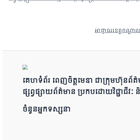
អាជ្ញាធរខេត្តកណ្ដា
គេហទំព័រ ពេញចិត្តមេឌា ជា​ក្រុ​​​​​ម​​​ហ៊ុន​
ផ្សព្វផ្សាយព័​ត៌​មា​​​​ន ប្រក​ប​ដោ​​​​​​យ​វិជ្ជា
ចំនួនអ្នកទស្សនា