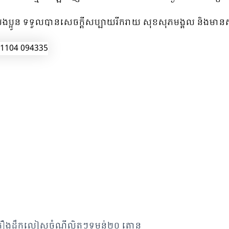
ងប្អូន ទទួលបានសេចក្តីសប្បាយរីករាយ សុខសុភមង្គល និងមានសុវត្ថ
១គ្រឿងដឹកលៀសចំណីល្អិតៗទម្ងន់២០ តោន