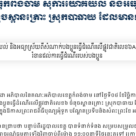
ត្តកំពង់ចាម សុំការយោគយល់ និងអធ្
ចំនុចស្ពានត្រោះ ស្រុកបាធាយ ដែលម
ន់ដា អភិបាលនៃគណៈអភិបាលខេត្តកំពង់ចាម នៅថ្ងៃទី០៤ ខែវិច្ឆិ
ូនធ្វេីដំណេីរលេីផ្លូវជាតិលេខ៦ ចំនុចស្ពានត្រោះ ស្រុកបាធាយ
ក្នុងឱកាសព្រះរាជពិធីបុណ្យអុំទូក បណ្តែតប្រទីបនិងសំពះព្រះខ
ានជ្រាបថា បន្ទាប់ពីរដ្ឋបាលខេត្ត បានទំនាក់ទំនង សម្របសម្រ
បេីកចរាចរណ៍ធម្មតាឡេីងវិញចាប់ពីម៉ោង ១១:០០នាទីថ្ងៃនេះតទ