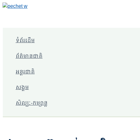
Skip
to
content
ទំព័រដើម
ព័ត៌មានជាតិ
អន្តរជាតិ
សង្គម
សិល្បៈ-កម្សាន្ត