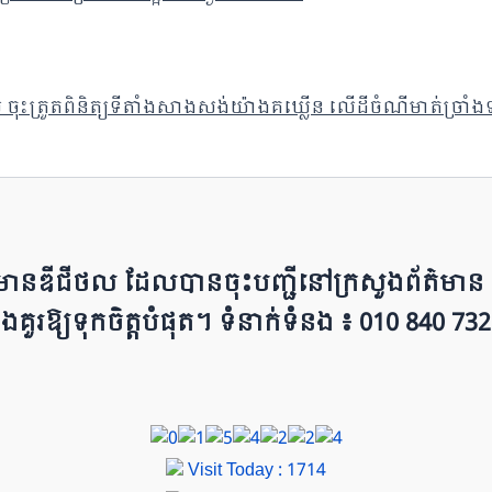
ល ចុះត្រួតពិនិត្យទីតាំងសាងសង់យ៉ាងគឃ្លើន លើដីចំណីមាត់ច្រាំង
ព័ត៌មាន​ឌីជីថល ដែ​លបា​ន​​ចុះបញ្ជីនៅក្រសួងព័ត៌មាន នៃ​​
ជីវៈ និ​ងគួរ​ឱ្យ​ទុកចិត្ត​បំ​ផុត។ ទំនាក់ទំនង ៖ 010 840 732
Visit Today : 1714