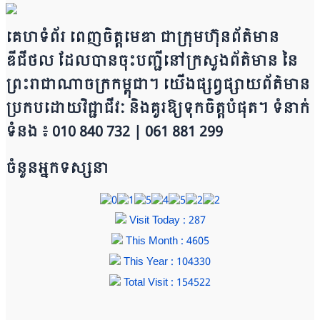
គេហទំព័រ ពេញចិត្តមេឌា ជា​ក្រុ​​​​​ម​​​ហ៊ុន​ព័ត៌មាន​
ឌីជីថល ដែ​លបា​ន​​ចុះបញ្ជីនៅក្រសួងព័ត៌មាន នៃ​​​​
ព្រះរាជាណាចក្រ​ក​ម្ពុជា។ យើ​ង​​​​​ផ្សព្វផ្សាយព័​ត៌​មា​​​​ន
ប្រក​ប​ដោ​​​​​​យ​វិជ្ជាជីវៈ និ​ងគួរ​ឱ្យ​ទុកចិត្ត​បំ​ផុត។ ទំនាក់
ទំនង ៖ 010 840 732 | 0​​​​​61 881 299
ចំនួនអ្នកទស្សនា
Visit Today : 287
This Month : 4605
This Year : 104330
Total Visit : 154522