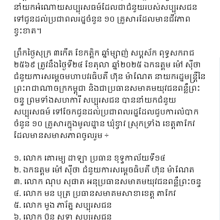
នាំយកអំណោយសប្បុរសធម៍ដែលជាជំនួយរបស់សប្បុរសជន
ទៅជូនដល់ប្រជាពលរដ្ឋចំនួន ១០ គ្រួសារដែលមានជីវភាព
ខ្វះខាត។
ព្រឹកថ្ងៃសុក្រ ៣កើត ខែកត្តិក ឆ្នាំម្សាញ់ សប្តស័ក ពុទ្ធសករាជ
២៥៦៩ ត្រូវនឹងថ្ងៃទី២៤ ខែតុលា ឆ្នាំ២០២៥ ឯកឧត្តម ម៉ៅ ស៊ីថា
ជំនួយការសម្តេចមហាបវរធិបតី ហ៊ុន ម៉ាណែត នាយករដ្ឋមន្ត្រីនៃ
ព្រះរាជាណាចក្រកម្ពុជា និងជាប្រធានសមាគមយុវជនពន្លឺព្រះ
ចន្ទ ព្រមទាំងសហការី សប្បុរសជន បាននាំយកជំនួយ
សប្បុរសធម៍ ទៅចែកជូនដល់ប្រជាពលរដ្ឋដែលជួបការលំបាក
ចំនួន ១០ គ្រួសារក្នុងមូលដ្ឋាន ឃុំខ្វាវ ស្រុកទ្រាំង ខេត្តតាកែវ
ដែលមានសមាសភាពចូលរួម ÷
១. លោក គោរម្យ ដាឡា ប្រធាន ខុទ្ទកាល័យទី១៤
២. ឯកឧត្តម ម៉ៅ ស៊ីថា ជំនួយការសម្តេចធិបតី ហ៊ុន ម៉ាណែត
៣. លោក ណុប សុផាត អនុប្រធានសមាគមយុវជនពន្លឺព្រះចន្ទ
៤. លោក មន បុត្រ ប្រធានសមាគមសាខាខេត្ត តាកែវ
៥. លោក មួង ភារ័ត្ន សប្បុរសជន
៦. លោក ប៊ុន សុទ្ធា សប្បុរសជន