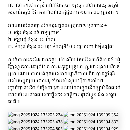
៧. លោក/លោកស្រី តំណាងរដ្ឋបាលស្រុក លោកមេឃុំ មេភូមិ
សមាជិកភូមិ និង តំណាងពលរដ្ឋជួបការលំបាក ១០ គ្រួសារ ។
អំណោយដែលបានចែកជូនក្នុង០១គ្រួសារទទួលបាន ÷
១. អង្ករ ចំនួន ២៥ គីឡូក្រាម
២. មីខ្លាឃ្មុំ ចំនួន ០១ កេស
៣. ទឹកត្រី ចំនួន ០១ យួរ ទឹកស៊ីអ៊ីវ ០១ យួរ ថវិកា ២ម៉ឺនរៀល
ក្នុងឪកាសនេះដែរ ឯកឧត្តម ម៉ៅ ស៊ីថា ចែករំលែកព័ត៌មានថ្មីៗជុំ
វិញស្ថានការនៅព្រំដែន ការអនុវត្តយុទ្ធសាស្ត្រដោះស្រាយវិវាទ
ប្រកបដោយភាពអត់ធ្មត់របស់រាជរដ្ឋាភិបាល និង បានផ្តាំផ្ញើរ
ដល់បងប្អូនប្រជាពលរដ្ឋទាំងអស់ សូមជឿជាក់លើរាជ
រដ្ឋាភិបាល និង កុំធ្វើសកម្មភាពណាដែលផ្ទុយនឹងច្បាប់ ដែលនាំ
អោយប៉ះពាល់ដល់សេចក្តីសុខ សុវត្ថិភាពផ្ទាល់ខ្លួន និង សង្គម
ជាតិ៕