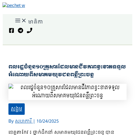
Skip
to
Main
content
មាតិកា
Menu
Search
ពលរដ្ឋចំនួន១០គ្រួសារដែលមានជីវភាពខ្វះខាតទទួល
អំណោយពីសមាគមយុវជនពន្លឺព្រះចន្ទ
សង្គម
By
សហការី
|
10/24/2025
ខេត្តតាកែវ ៖ ថ្នាក់ដឹកនាំ សមាគមយុវជនពន្លឺព្រះចន្ទ បាន