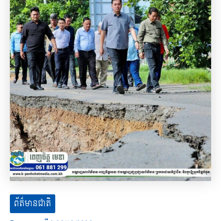
ព័ត៌មានជាតិ