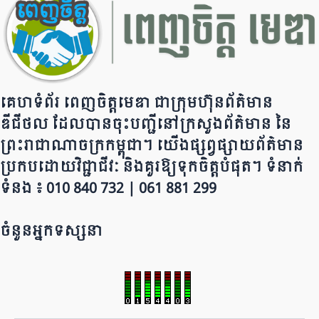
k
គេហទំព័រ ពេញចិត្តមេឌា ជា​ក្រុ​​​​​ម​​​ហ៊ុន​ព័ត៌មាន​
ឌីជីថល ដែ​លបា​ន​​ចុះបញ្ជីនៅក្រសួងព័ត៌មាន នៃ​​​​
ព្រះរាជាណាចក្រ​ក​ម្ពុជា។ យើ​ង​​​​​ផ្សព្វផ្សាយព័​ត៌​មា​​​​ន
ប្រក​ប​ដោ​​​​​​យ​វិជ្ជាជីវៈ និ​ងគួរ​ឱ្យ​ទុកចិត្ត​បំ​ផុត។ ទំនាក់
ទំនង ៖ 010 840 732 | 0​​​​​61 881 299
ចំនួនអ្នកទស្សនា