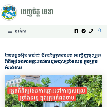
Skip
to
content
Sear
មាតិកា
Main
Menu
ឯកឧត្តមអ៊ុន ចាន់ដា ដឹកនាំក្រុមការងារ អញ្ជើញចុះត្រួត
ពិនិត្យផែនការឆ្ពោះទៅការជួសជុលច្រាំងទន្លេ ក្នុងក្រុង
កំពង់ចាម