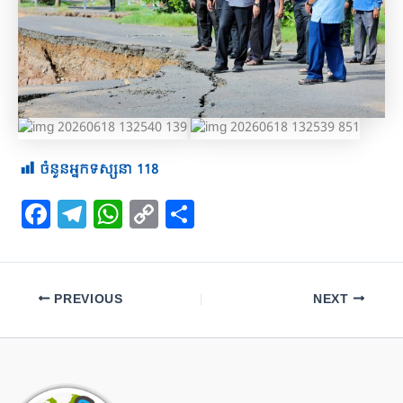
ចំនួនអ្នកទស្សនា
118
F
T
W
C
S
a
el
h
o
h
c
e
at
p
ar
e
gr
s
y
e
PREVIOUS
NEXT
b
a
A
Li
o
m
p
n
o
p
k