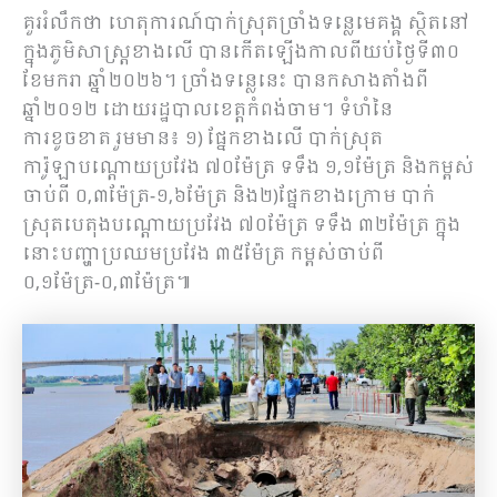
គួររំលឹកថា ហេតុការណ៍បាក់ស្រុតច្រាំងទន្លេមេគង្គ ស្ថិតនៅ
ក្នុងភូមិសាស្ត្រខាងលើ បានកើតឡើងកាលពីយប់ថ្ងៃទី៣០
ខែមករា ឆ្នាំ២០២៦។ ច្រាំងទន្លេនេះ បានកសាងតាំងពី
ឆ្នាំ២០១២ ដោយរដ្ឋបាលខេត្តកំពង់ចាម។ ទំហំនៃ
ការខូចខាត រួមមាន៖ ១) ផ្នែកខាងលើ បាក់ស្រុត
ការ៉ូឡាបណ្តោយប្រវែង ៧០ម៉ែត្រ ទទឹង ១,១ម៉ែត្រ និងកម្ពស់
ចាប់ពី ០,៣ម៉ែត្រ-១,៦ម៉ែត្រ និង២)ផ្នែកខាងក្រោម បាក់
ស្រុតបេតុងបណ្តោយប្រវែង ៧០ម៉ែត្រ ទទឹង ៣២ម៉ែត្រ ក្នុង
នោះបញ្ហាប្រឈមប្រវែង ៣៥ម៉ែត្រ កម្ពស់ចាប់ពី
០,១ម៉ែត្រ-០,៣ម៉ែត្រ៕