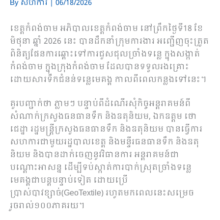
By
សហការី
|
06/18/2026
ខេត្តកំពង់ចាម អភិបាលខេត្តកំពង់ចាម នៅព្រឹកថ្ងៃទី18 ខែ
មិថុនា ឆ្នាំ 2026 នេះ បានដឹកនាំក្រុមការងារ អញ្ជើញចុះត្រួត
ពិនិត្យផែនការឆ្ពោះទៅការជួសជុលច្រាំងទន្លេ ក្នុងសង្កាត់
កំពង់ចាម ក្នុងក្រុងកំពង់ចាម ដែលបានទទួលរងគ្រោះ
ដោយសារទឹកជំនន់ទន្លេមេគង្គ កាលពីពេលកន្លងទៅនេះ។
គួរបញ្ជាក់ថា ភ្លាមៗ បន្ទាប់ពីដំណើរសុំកិច្ចអន្តរាគមន៍ពី
សំណាក់ក្រសួងធនធានទឹក និងឧតុនិយម, ឯកឧត្តម ថោ
ជេដ្ឋា រដ្ឋមន្ត្រីក្រសួងធនធានទឹក និងឧតុនិយម បានធ្វើការ
សហការជាមួយរដ្ឋបាលខេត្ត និងមន្ទីរធនធានទឹក និងឧតុ
និយម និងបានដាក់ចេញនូវវិធានការ អន្តរាគមន៍ជា
បណ្ដោះអាសន្ន ដើម្បីទប់ស្កាត់ការបាក់ស្រុតច្រាំងទន្លេ
មេគង្គជាបន្តបន្ទាប់ទៀត ដោយប្រើ
ប្រាស់បាវខ្សាច់(GeoTextile) រហូតមកពេលនេះសម្រេច
រួចរាល់១០០ភាគរយ។