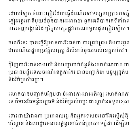
ដោយឡែក ចំពោះភ្ញៀវដែលធ្វើដំណើរទៅទស្សនាប្រាសាទភ្នំ
ភ្ញៀវអន្តរជាតិមួយចំនួនបានអះអាងថា ពួកគេពិបាករកទីតាំង
ការចេញបង្កាន់ដៃ ឬវិក្កយបត្រផ្លូវការណាមួយជូនភ្ញៀវឡើយ
ករណីនេះ បានធ្វើឱ្យមានការរិះគន់ថា ការគ្រប់គ្រង និងការ
ជារមណីយដ្ឋានប្រវត្តិសាស្ត្រ ដ៏សំខាន់មួយរបស់ខេត្តតាកែវ។
ជុំវិញការរិះគន់ខាងលើ និងបញ្ហាពាក់ព័ន្ធនឹងសោភ័ណភាព ការ
ប្រធានមន្ទីរទេសចរណ៍ខេត្តតាកែវ បានបញ្ជាក់ថា បច្ចុប្បន្នត
និងវិចិត្រសិល្បៈ។
លោកបានបញ្ជាក់បន្ថែមថា ចំពោះការងារអភិវឌ្ឍ សោភ័ណភាព 
ទេ គឺមានតែមន្ទីរវប្បធម៌ និងវិចិត្រសិល្បៈ ជាស្ថាប័នទទួលខុ
ទោះជាយ៉ាងណា ប្រជាពលរដ្ឋ និងអ្នកទេសចរនៅតែស្នើសុំឱ្យអា
បរិស្ថាន និងហេដ្ឋារចនាសម្ព័ន្ធនៅតំបន់ប្រាសាទភ្នំដា ដើ