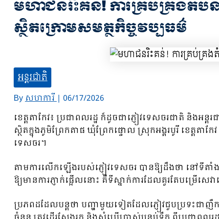
មហាជនរិះគន់! ការគ្រប់គ្រងតំប
ស្ថិតក្រោមសមត្ថកិច្ចវប្បធម៌
អន្តរជាតិ
By
សហការី
|
06/17/2026
ខេត្តតាកែវ៖ ប្រជាពលរដ្ឋ ក៏ដូចជាភ្ញៀវទេសចរជាតិ និងអន្តរជ
ស្ថិតក្នុងភូមិព្រែកតាផ ឃុំព្រែកផ្ទោល ស្រុកអង្គរបូរី
ទេសចរ។
តាមការលើកឡើងរបស់ភ្ញៀវទេសចរ បានឱ្យដឹងថា នៅទីតាំងមាន
ឱ្យមានការភ្ញាក់ផ្អើលនោះ គឺទីស្នាក់ការដែលគួរតែបម្រើសេវា
ប្រភពដដែលបន្តថា បញ្ហាមួយទៀតដែលភ្ញៀវជួបប្រទះជាញឹកញា
ចំនួន ត្រូវដើរស្វែងរក និងសុំប្រើប្រាស់បន្ទប់ទឹក ពីប្រជាព