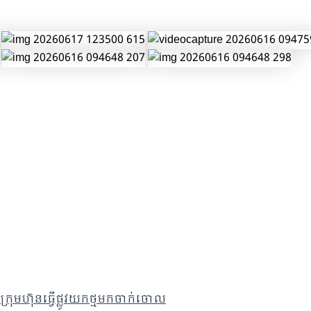
ក្រុមហ៊ុនធ្វើផ្លូវយកថ្មមកចាក់ចោល