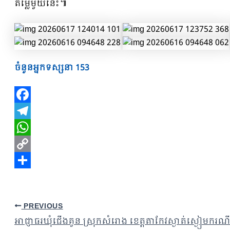
តម្លៃមួយនេះ៕
ចំនួនអ្នកទស្សនា
153
Facebook
Telegram
WhatsApp
Copy
Link
Share
PREVIOUS
អាជ្ញាធរឃុំជើងគួន ស្រុកសំរោង ខេត្តតាកែវស្ងាត់ស្ងៀមករណី