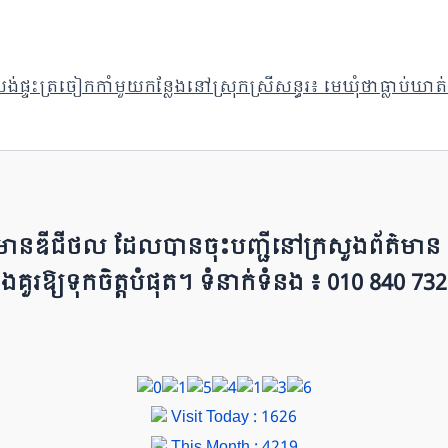
់ផ្ទះត្រចៀកកាំមួយកន្លែងនៅស្រុកស្រីសន្ធរ៖ មេឃុំថាធ្លាប់ឃាត់ 
ព័ត៌មាន​ឌីជីថល ដែ​លបា​ន​​ចុះបញ្ជីនៅក្រសួងព័ត៌មាន នៃ​​
ជីវៈ និ​ងគួរ​ឱ្យ​ទុកចិត្ត​បំ​ផុត។ ទំនាក់ទំនង ៖ 010 840 732
Visit Today : 1626
This Month : 4219