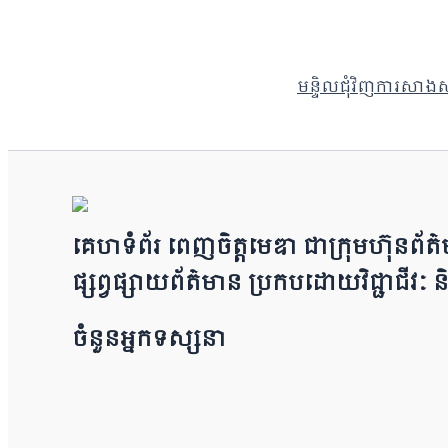
មន្ទិលជុំវិញការសាងសង
គេហទំព័រ ពេញចិត្តមេឌា ជា​ក្រុ​​​​​ម​​​ហ៊ុន​
ផ្សព្វផ្សាយព័​ត៌​មា​​​​ន ប្រក​ប​ដោ​​​​​​យ​វិជ្ជា
ចំនួនអ្នកទស្សនា