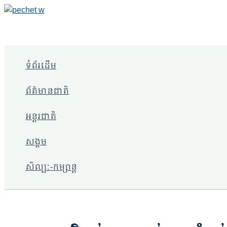
Skip
to
content
ទំព័រដើម
ព័ត៌មានជាតិ
អន្តរជាតិ
សង្គម
សិល្បៈ-កម្សាន្ត