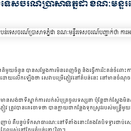
ន់ទេសចរណ៍ប្រាសាទភ្នំដា ខណៈមន្ទី
ាតិមួយចំនួន បានសម្តែងការមិនពេញចិត្ត និងធ្វើការរិះគន់ចំពោះកា
 ខេត្តតាកែវ ដោយលើកឡើងថា សេវាបម្រើភ្ញៀវនៅតំបន់នេះ នៅមានចំ
សង់ជាទីស្នាក់ការលក់សំបុត្រចូលទស្សនា ប៉ុន្តែជាក់ស្តែងមិន
ភ្ញៀវ ត្រូវបានគេចោទថា បានក្លាយជាកន្លែងទុកស្រូវរបស់មន្ត្រីម
ប់ គឺបន្ទប់ទឹកសាធារណៈនៅទីតាំងនោះតែងតែបិទទ្វារជាប់សោរ 
លរដ្ឋដែលរស់នៅក្បែរតំបន់នោះវិញ។