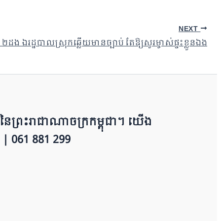
NEXT
២ដង ឯរដ្ឋបាលស្រុកឆ្លើយមានច្បាប់ តែឱ្យសួរម្ចាស់ផ្ទះខ្លួនឯង
​​ព្រះរាជាណាចក្រ​ក​ម្ពុជា។ យើ​ង​​​​​
 | 0​​​​​61 881 299