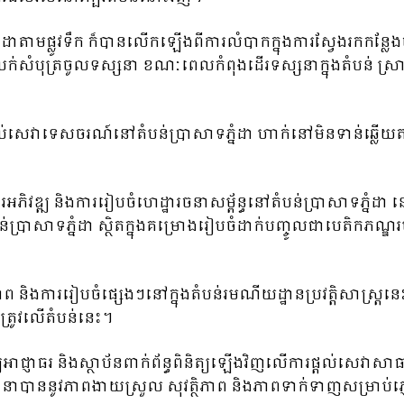
ដាតាមផ្លូវទឹក ក៏បានលើកឡើងពីការលំបាកក្នុងការស្វែងរកកន
លក់សំបុត្រចូលទស្សនា ខណៈពេលកំពុងដើរទស្សនាក្នុងតំបន់ ស្រាប
។
ផ្តល់សេវាទេសចរណ៍នៅតំបន់ប្រាសាទភ្នំដា ហាក់នៅមិនទាន់ឆ្លើយត
អភិវឌ្ឍ និងការរៀបចំហេដ្ឋារចនាសម្ព័ន្ធនៅតំបន់ប្រាសាទភ្នំដា 
ំបន់ប្រាសាទភ្នំដា ស្ថិតក្នុងគម្រោងរៀបចំដាក់បញ្ចូលជាបេតិកភណ្
និងការរៀបចំផ្សេងៗនៅក្នុងតំបន់រមណីយដ្ឋានប្រវត្តិសាស្ត្រន
សត្រូវលើតំបន់នេះ។
ជ្ញាធរ និងស្ថាប័នពាក់ព័ន្ធពិនិត្យឡើងវិញលើការផ្តល់សេវាសាធ
ម្បីធានាបាននូវភាពងាយស្រួល សុវត្ថិភាព និងភាពទាក់ទាញសម្រាប់ភ