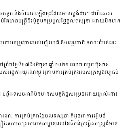
្លែងចតទូក និងចំណតឡើងចុះដែលមានស្តង់ដារ។ ជាពិសេស
់តែមានមន្ត្រីជិះម៉ូតូមកប្រមូលថ្លៃចូលទស្សនា ដោយមិនមាន
បតាមតម្រូវការរបស់ភ្ញៀវជាតិ និងអន្តរជាតិ ខណៈតំបន់នេះ
នៅព្រឹកថ្ងៃទី១៧ ខែមិថុនា ឆ្នាំ២០២៦ លោក ឈួក ប៊ុនថន
ឌរបស់អង្គការយូណេស្កូ ក្រោមការគ្រប់គ្រងរបស់ក្រសួងវប្បធម៌
េះ មន្ទីរទេសចរណ៍មិនមានសមត្ថកិច្ចសម្រេចដោយផ្ទាល់នោះ
ារណៈ ការគ្រប់គ្រងថ្លៃចូលទស្សនា ក៏ដូចជាការរៀបចំ
្ញៀវទេសចរ ស្របតាមសក្តានុពលនៃតំបន់ប្រវត្តិសាស្ត្រដ៏មាន