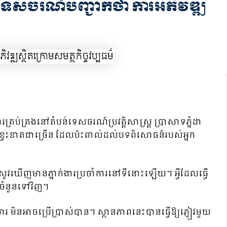
រទេសចរណ៍បញ្ជាក់ថា ការអភិវឌ្ឍ
រគ្រប់គ្រងនៅតំបន់ទេសចរណ៍ប្រវត្តិសាស្ត្រ ប្រាសាទភ្នំដា
ណុចខ្វះខាតជាច្រើន ដែលប៉ះពាល់ដល់បទពិសោធន៍របស់អ្នក
សូវឃើញមានភ្នាក់ងារប្រចាំការនៅទីនោះឡើយ។ អ្វីដែលធ្វើ
ួយចំនួនទៅវិញ។
មិនអាចប្រើប្រាស់បាន។ ស្ថានភាពនេះបានធ្វើឱ្យភ្ញៀវមួយ