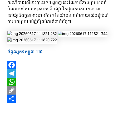
ករណីខាងលើនេះបានទេ។ ដូចគ្នានេះដែរភាគីខាងក្រុមហ៊ុនក៏
មិនអាចសុំការបកស្រាយ ពីបញ្ហាដឹកថ្មយកមកចាក់ចោល
នៅឃុំជើងគួននោះបានដែរ។ តែយ៉ាងណាក៏ដោយយើងខ្ញុំរង់ចាំ
ការបកស្រាយបំភ្លឺពីគ្រប់ភាគីពាក់ព័ន្ធ៕
ចំនួនអ្នកទស្សនា
110
Facebook
Telegram
WhatsApp
Copy
Link
Share