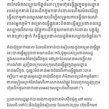
តាកែវមិនសប្បាយចិត្តចំពោះក្រុមហ៊ុនធ្វើផ្លូវក្នុងមូលដ្ឋាន
របស់ពួកគាត់ ដែលដឹកថ្មមកចាក់ចោលហើយមិនឃើញ
ធ្វើសកម្មភាពឈូសឆាយដើម្បីសម្រួលការធ្វើចរាចរណ៍
របស់អ្នកភូមិ។ គម្រោងធ្វើផ្លូវនេះពិតជាធ្វើឲ្យប្រជាពលរដ្ឋ
សប្បាយរីករាយ ប៉ុន្តែការដឹកថ្មយកមកចាក់ចោល បង្កឱ្យ
មានគ្រោះថ្នាក់ ក៏ធ្វើឲ្យប្រជាពលរដ្ឋមិនសប្បាយចិត្តដែរ។
គំនរដុំថ្មចាក់ចោល ដែលមិនទាន់បានរៀបរយក្នុងគម្រោងធ្វើផ្លូវ
នេះបានធ្វើឲ្យខូចខាតយានជំនះកង់,ម៉ូតូរបស់ប្រជាពលរដ្ឋ
ក្នុងសហគមន៍នៃឃុំជើងគួន នៅគ្រាដែលមានសេចក្តីរាយ
ការណ៍ថា គ្រឿងចក្ររបស់ក្រុមហ៊ុនធ្វើផ្លូវក្នុងមូលដ្ឋាន
ខាងលើខូច, ដូច្នេះមិនទាន់អាចដំណើរការធ្វើផ្លូវនោះបាន
ឡើយ។ អាជ្ញាធរមូលដ្ឋានឃុំជើងគួន ក៏មិនមានប្រតិកម្មចំពោះ
ភាពស្ងៀមស្ងាត់នៃដំណើរការសាងសង់ផ្លូវ ដែលពួកឈ្មួញក្រុម
ហ៊ុនដឹកថ្មមកចាក់ចោលអស់១សប្តាហ៍ហើយនោះ។
ប្រជាពលរដ្ឋម្នាក់បានរងការខូចខាតម៉ាស៊ីនម៉ូតូ នៅ ពេល
ដែលជិះទៅប៉ះនឹងដុំថ្មមិនរៀបរយ ដែលខាងក្រុម ហ៊ុនដឹកមក