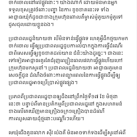
ចាក់ចោលនៅលើផ្លូវនោះ។ យ៉ាងណាក៏ ដោយមិនមានអ្នក
ទទួលខុសត្រូវចំពោះបញ្ហា នៃការ ខូចខាតនេះទេ ទាំង
អាជ្ញាធរឃុំក៏ដូចជាខាងក្រុមហ៊ុនពោលគឺម្ចាស់ម៉ូតូយកម៉ូតូទៅ
ជួសជុលដោយខ្លួនឯង។
ប្រជាពលរដ្ឋនិយាយថា បើមិនទាន់ធ្វើផ្លូវទេ ហេតុអ្វីដឹកថ្មយកមក
ចាក់ចោល ធ្វើឲ្យប្រជាពលរដ្ឋជួបការលំបាកក្នុងការធ្វើដំណើរ
ជាពិសេសធ្វើឲ្យខូចខាតដល់យាន ជំនិះយ៉ាងដូច្នេះ។ ជាងនេះ
ទៅទៀតអាជ្ញាធរគួរតែជំរុញល្បឿនពេលវេលាធ្វើផ្លូវហើយហៅ
ក្រុមហ៊ុនមកសួរនាំ។ ប្រជាពលរដ្ឋនិយាយថា អាជ្ញាធរគួរមាន
សេចក្តីជូន ដំណឹងចំពោះការពន្យារពេលនៃការធ្វើផ្លូវដើម្បីឲ្យ
ប្រជាពលរដ្ឋអាចប្រើប្រាស់ផ្លូវផ្សេង។
ប្រភពពីប្រជាពលរដ្ឋបានឲ្យដឹងនៅព្រឹកថ្ងៃទី១៧ ខែ មិថុនា
នេះថា បន្ទាប់ពីមានប្រតិកម្មពីប្រជាពលរដ្ឋនៅ ក្នុងសហគមន៍
ខាងលើគេឃើញមានគ្រឿងចក្រ១គ្រឿងបានដំណើ
ការឈូសឆាយដុំថ្មនោះបណ្តើរៗហើយ។
មេឃុំជើងគួនលោក ស៊ីវ ប៉េងគី មិនអាចទាក់ទងដើម្បីសួរនាំអំពី