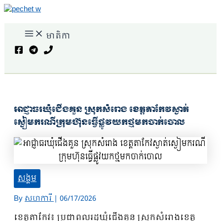
Skip
to
Main
content
មាតិកា
Menu
Search
អាជ្ញាធរឃុំជើងគួន ស្រុកសំរោង ខេត្តតាកែវស្ងាត់
ស្ងៀមករណីក្រុមហ៊ុនធ្វើផ្លូវយកថ្មមកចាក់ចោល
សង្គម
By
សហការី
|
06/17/2026
ខេត្តតាកែវ៖ ប្រជាពលរដ្ឋឃុំជើងគួន ស្រុកសំរោងខេត្ត