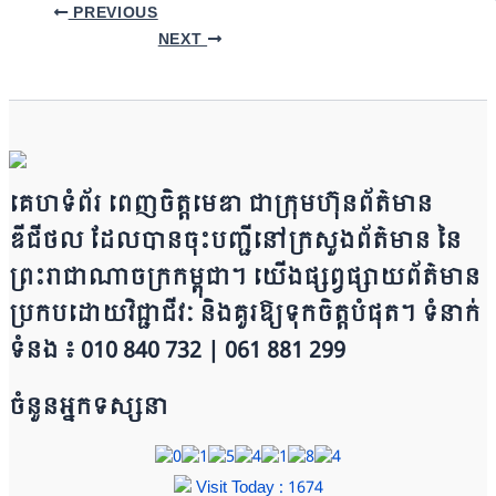
PREVIOUS
NEXT
គេហទំព័រ ពេញចិត្តមេឌា ជា​ក្រុ​​​​​ម​​​ហ៊ុន​ព័ត៌មាន​
ឌីជីថល ដែ​លបា​ន​​ចុះបញ្ជីនៅក្រសួងព័ត៌មាន នៃ​​​​
ព្រះរាជាណាចក្រ​ក​ម្ពុជា។ យើ​ង​​​​​ផ្សព្វផ្សាយព័​ត៌​មា​​​​ន
ប្រក​ប​ដោ​​​​​​យ​វិជ្ជាជីវៈ និ​ងគួរ​ឱ្យ​ទុកចិត្ត​បំ​ផុត។ ទំនាក់
ទំនង ៖ 010 840 732 | 0​​​​​61 881 299
ចំនួនអ្នកទស្សនា
Visit Today : 1674