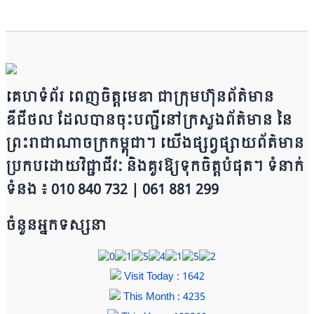
គេហទំព័រ ពេញចិត្តមេឌា ជា​ក្រុ​​​​​ម​​​ហ៊ុន​ព័ត៌មាន​
ឌីជីថល ដែ​លបា​ន​​ចុះបញ្ជីនៅក្រសួងព័ត៌មាន នៃ​​​​
ព្រះរាជាណាចក្រ​ក​ម្ពុជា។ យើ​ង​​​​​ផ្សព្វផ្សាយព័​ត៌​មា​​​​ន
ប្រក​ប​ដោ​​​​​​យ​វិជ្ជាជីវៈ និ​ងគួរ​ឱ្យ​ទុកចិត្ត​បំ​ផុត។ ទំនាក់
ទំនង ៖ 010 840 732 | 0​​​​​61 881 299
ចំនួនអ្នកទស្សនា
Visit Today : 1642
This Month : 4235