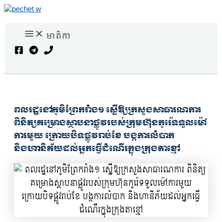
Skip
to
Main
content
មាតិកា
Menu
Search
ពលរដ្ឋនៅភូមិព្រែករាំង១ ស្នើឱ្យក្រសួងសាធារណការ
ពិនិត្យគម្រោងស្ថាបនាផ្លូវរបស់ក្រុមហ៊ុនកូរ៉េទទួលម៉ៅ
ការមួយ ក្រោយបិទផ្លូវរាប់ខែ បង្កការលំបាក
និងហានិភ័យដល់អ្នកធ្វើដំណើរក្នុងក្រុងតាខ្មៅ