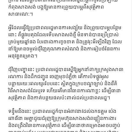
គ្រាន់ ដែលធ្លាប់មានករណីប្រជាពលរដ្ឋជិះធ្លាក់ចូលប្រឡាយ
កំពុងសាងសង់ បង្កឱ្យមានការព្រួយបារម្ភពីសុវត្ថិភាព
សាធារណៈ។
អ្វីដែលធ្វើឱ្យប្រជាពលរដ្ឋមានការសង្ស័យ និងព្រួយបារម្ភបន្ថែម
នោះ គឺផ្លូវបេតុងដែលទើបសាងសង់ថ្មី មិនទាន់បានប្រើប្រាស់
គ្រប់មួយឆ្នាំផង បែរជារងការខូចខាត និងត្រូវរុះរើឡើងវិញ ដែល
នាំឱ្យមានចម្ងល់ជុំវិញគុណភាពសំណង់ និងការរៀបចំផែនការ
អនុវត្តគម្រោង។
ជុំវិញបញ្ហានេះ ប្រជាពលរដ្ឋបានស្នើឱ្យអ្នកនាំពាក្យក្រសួងសាធា
រណការ និងដឹកជញ្ជូន ចេញមុខបំភ្លឺថា តើការបិទផ្លូវអូស
បន្លាយរយៈពេលយូរបែបនេះ ស្ថិតក្នុងក្របខណ្ឌច្បាប់ និងនីតិ
វិធីសាងសង់ដែរឬទេ ហើយតើមានវិធានការណាខ្លះ ដើម្បីធានា
សុវត្ថិភាព និងកាត់បន្ថយផលប៉ះពាល់ដល់ប្រជាពលរដ្ឋ។
ទន្ទឹមនឹងនេះ ប្រជាពលរដ្ឋក៏បានអំពាវនាវដល់ឯកឧត្តម ប៉េង
ពោធិ៍នា មេត្តាជួយជំរុញឱ្យក្រុមហ៊ុនសាងសង់ពន្លឿនការងារ
និងពង្រឹងវិធានការសុវត្ថិភាព ដើម្បីធានាថាគម្រោងអាចបញ្ចប់