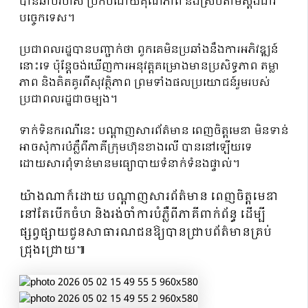
បានឆាប់រហ័ស ប្រកបដោយគុណភាព និងស្របតាមស្តង់ដារ
បច្ចេកទេស។
ប្រជាពលរដ្ឋបានបញ្ជាក់ថា ពួកគេមិនប្រឆាំងនឹងការអភិវឌ្ឍន៍
នោះទេ ប៉ុន្តែចង់ឃើញការអនុវត្តគម្រោងមានប្រសិទ្ធភាព តម្លា
ភាព និងគិតគូរពីសុវត្ថិភាព ព្រមទាំងផលប្រយោជន៍រួមរបស់
ប្រជាពលរដ្ឋជាចម្បង។
ទាក់ទិនករណីនេះ បណ្ដាញសារព័ត៌មាន ពេញចិត្តមេឌា មិនទាន់
អាចសុំការបំភ្លឺពីភាគីក្រុមហ៊ុនខាងលើ បាននៅឡើយទេ
ដោយសារពុំទាន់មានមធ្យោបាយទំនាក់ទំនងផ្ទាល់។
យ៉ាងណាក៏ដោយ បណ្ដាញសារព័ត៌មាន ពេញចិត្តមេឌា
នៅតែបើកចំហ និងរង់ចាំការបំភ្លឺពីភាគីពាក់ព័ន្ធ ដើម្បី
ផ្សព្វផ្សាយជូនសាធារណជនឱ្យបានជ្រាបព័ត៌មានគ្រប់
ជ្រុងជ្រោយ៕