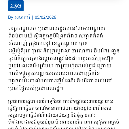
សង្គម
By
សហការី
|
05/02/2026
ខេត្តកណ្ដាល៖ ប្រជាពលរដ្ឋរស់នៅតាមបណ្ដោយ
ទំនប់ចាបយំ ស្ថិតក្នុងភូមិព្រែករាំង១ សង្កាត់កំពង់
សំណាញ់ ក្រុងតាខ្មៅ ខេត្តកណ្ដាល បាន
ស្នើសុំឱ្យអាជ្ញាធរ និងក្រសួងសាធារណការ និងដឹកជញ្ជូន
ចុះពិនិត្យគម្រោងស្ថាបនាផ្លូវ និងដាក់លូរបស់ក្រុមហ៊ុន
មួយដែលគេដឹងត្រឹមថា ជាក្រុមហ៊ុនរបស់កូរ៉េ ក្រោយ
ការបិទផ្លូវអូសបន្លាយអស់រយៈពេលជាច្រើនខែ
បង្កផលប៉ះពាល់ដល់ការធ្វើដំណើរ និងជីវភាពរស់នៅ
ប្រចាំថ្ងៃរបស់ប្រជាពលរដ្ឋ។
ប្រជាពលរដ្ឋបានលើកឡើងថា ការបិទផ្លូវរយៈពេលយូរ បាន
ធ្វើឱ្យការធ្វើចរាចរណ៍មានការលំបាកយ៉ាងខ្លាំង ជាពិសេស
សម្រាប់អ្នកធ្វើដំណើរដោយរថយន្ត និងម៉ូតូ ខណៈ
ទីតាំងសាងសង់មួយចំនួន មិនទាន់មានវិធានការសុវត្ថិភាពគ្រប់