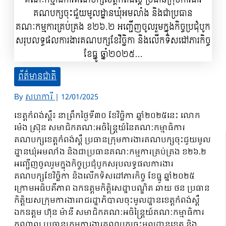
ព័ត៌មានជាតិ
By
សហការី
|
12/01/2025
ខេត្តកំពង់ស្ពឺ៖ នាព្រឹកថ្ងៃទី៣០ ខែវិច្ឆិកា ឆ្នាំ២០២៥នេះ លោក
ម៉េង ស្រ៊ុន សមាជិកគណៈអចិន្ត្រៃយ៍នៃគណៈកម្មាធិការ
គណបក្សខេត្តកំពង់ស្ពឺ ប្រធានក្រុមការងារគណបក្សចុះជួយមូល
ដ្ឋានឃុំអមលាំង និងជាប្រធានគណៈកម្មការគ្រប់គ្រង ខ២៦.២
អញ្ជើញ​ចូល​រួម​ក្នុងកិច្ចប្រជុំបូកសរុបលទ្ធផលការងារ
គណបក្សខែវិច្ឆិកា និងលើកទិសដៅភារកិច្ច ខែធ្នូ ឆ្នាំ២០២៥​​
ក្រោមអធិបតីភាព ឯកឧត្តមកិត្តិសេដ្ឋាបណ្ឌិត ឆាយ ថន ប្រធាន
កិត្តិយសក្រុមការងាររាជរដ្ឋាភិបាលចុះមូលដ្ឋានខេត្តកំពង់ស្ពឺ
ឯកឧត្តម ហ៊ុន ម៉ានី សមាជិកគណៈអចិន្ត្រៃយ៍គណៈកម្មាធិការ
កណ្តាល ប្រធានក្រុមការងារគណបក្សចុះមូលដ្ឋានខេត្ត និង