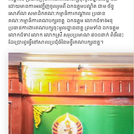
ដោយមានការអញ្ជើញចូលរួមពី ឯកឧត្តមបណ្ឌិត ជាម ច័ន្ទ
សោភ័ណ សមាជិកគណៈកម្មាធិការកណ្តាល ប្រធាន
គណៈកម្មាធិការគណបក្សខេត្ត ឯកឧត្តម លោកជំទាវអនុ
ប្រធានការងារគណបក្សចុះមូលដ្ឋានខេត្ត ព្រមទាំង ឯកឧត្តម
លោកជំទាវ លោក លោកស្រី សរុបប្រមាណ ៤០០នាក់ ពិធីនេះ
ដែរប្រារព្ធធ្វើនៅសាលប្រជុំធំនៃមន្ទីរគណបក្សខេត្ត។