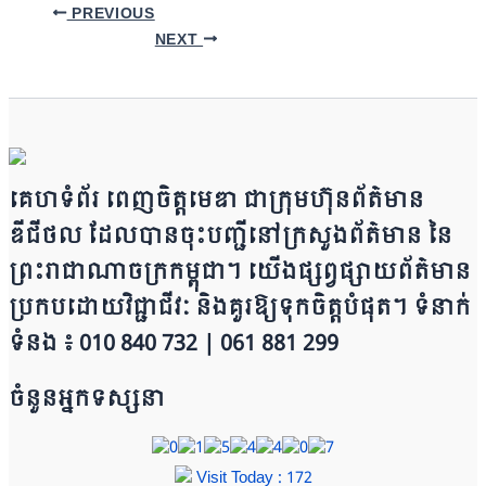
PREVIOUS
NEXT
គេហទំព័រ ពេញចិត្តមេឌា ជា​ក្រុ​​​​​ម​​​ហ៊ុន​ព័ត៌មាន​
ឌីជីថល ដែ​លបា​ន​​ចុះបញ្ជីនៅក្រសួងព័ត៌មាន នៃ​​​​
ព្រះរាជាណាចក្រ​ក​ម្ពុជា។ យើ​ង​​​​​ផ្សព្វផ្សាយព័​ត៌​មា​​​​ន
ប្រក​ប​ដោ​​​​​​យ​វិជ្ជាជីវៈ និ​ងគួរ​ឱ្យ​ទុកចិត្ត​បំ​ផុត។ ទំនាក់
ទំនង ៖ 010 840 732 | 0​​​​​61 881 299
ចំនួនអ្នកទស្សនា
Visit Today : 172