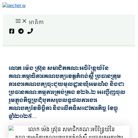
Skip
to
Main
content
មាតិកា
Menu
Search
លោក ម៉េង ស្រ៊ុន សមាជិកគណៈអចិន្ត្រៃយ៍នៃ
គណៈកម្មាធិការគណបក្សខេត្តកំពង់ស្ពឺ ប្រធានក្រុម
ការងារគណបក្សចុះជួយមូលដ្ឋានឃុំអមលាំង និងជា
ប្រធានគណៈកម្មការគ្រប់គ្រង ខ២៦.២ អញ្ជើញ​ចូល​
រួម​ក្នុងកិច្ចប្រជុំបូកសរុបលទ្ធផលការងារ
គណបក្សខែវិច្ឆិកា និងលើកទិសដៅភារកិច្ច ខែធ្នូ
ឆ្នាំ២០២៥…