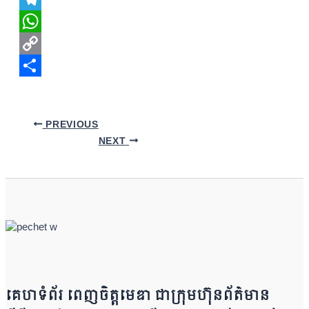
Telegram
WhatsApp
Copy
Link
Share
PREVIOUS
NEXT
គេហទំព័រ ពេញចិត្តមេឌា ជា​ក្រុ​​​​​ម​​​ហ៊ុន​ព័ត៌មាន​