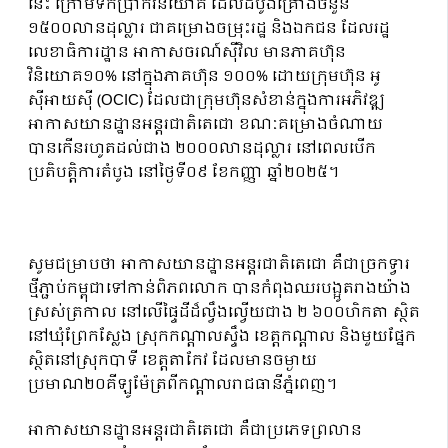
នេះ ក្រោមទឹកប្រាក់វិនិយោគ ដែលដំបូងគ្រោងចំនួន
១៥០០លានដុល្លារ ជាគម្រោងចម្រុះរដ្ឋ និងឯកជន ដែលរដ្ឋ
លេខាធិការដ្ឋាន អាកាសចរណ៍ស៊ីវិល មានភាគហ៊ុន
វិនិយោគ១០% នៅក្នុងភាគហ៊ុន ១០០% ដោយក្រុមហ៊ុន អូ
ស៊ីអាយស៊ី (OCIC) ដែលជាក្រុមហ៊ុនសំខាន់ក្នុងការអភិវឌ្ឍ
អាកាសយានដ្ឋានអន្តរជាតិតេជោ ខណៈគម្រោងចំណាយ
បានកើនរហូតដល់ជាង ២០០០លានដុល្លារ នៅពេលបើក
ប្រតិបត្តិការតំបូង នៅថ្ងៃទី០៩ ខែកញ្ញា ឆ្នាំ២០២៥។
សូមជម្រាបថា អាកាសយានដ្ឋានអន្តរជាតិតេជោ គឺជាច្រកទ្វារ
ថ្មីភ្ជាប់កម្ពុជាទៅកាន់ពិភពលោក បានកំពុងឈរបង្អូតរាងយ៉ាង
ស្រស់ត្រកាល នៅលើផ្ទៃដីដ៏ល្វឹងល្វើយជាង ២ ៦០០ហិកតា ស្ថិត
នៅឃុំព្រែកស្លែង ស្រុកកណ្តាលស្ទឹង ខេត្តកណ្តាល និងមួយផ្នែក
ស្ថិតនៅស្រុកបាទី ខេត្តតាកែវ ដែលមានចម្ងាយ
ប្រមាណ២០គីឡូម៉ែត្រពីកណ្តាលរាជធានីភ្នំពេញ។
អាកាសយានដ្ឋានអន្តរជាតិតេជោ គឺជាប្រភេទព្រលាន