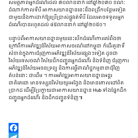
សមត្ថភាពអ្នកដំណើរដល់ ៣០លាននាក់ នៅឆ្នាំ២០៣០ ខណៈ
ដំណាក់កាលទីបី អាកាសយានដ្ឋាននេះនឹងពង្រីកបន្ថែមទៀត
ជាមួយនឹងការដាក់ឱ្យប្រើប្រាស់ផ្លូវរត់ទីបី ដែលអាចទទួលអ្នក
ដំណើរបានរហូតដល់ ៤៥លាននាក់ នៅឆ្នាំ២០៥០។
បន្ទាប់ពីអាកាសយានដ្ឋានមួយនេះបើកដំណើរការគេរំពឹងថា
ក្រៅពីការអភិវឌ្ឍន៍វិស័យអាកាសចរណ៍នៅកម្ពុជា ក៏ដើរតួនាទី
សំខាន់ក្នុងការជំរុញការអភិវឌ្ឍន៍វិស័យផ្សេងៗទៀត ដូចជា
វិស័យទេសចណ៍ វិស័យដឹកជញ្ជូនអ្នកដំណើរ និងទំនិញ ជំរុញការ
អភិវឌ្ឍន៍វិស័យអចនទ្រព្យ និងការធ្វើពាណិជ្ជកម្មនានាជុំវិញ
តំបន់នោះ ជាដើម ។ ការអភិវឌ្ឍអាកាសយានដ្ឋានអន្តរ
ជាតិតេជោ មានទស្សនវិស័យយូរអង្វែង និងមានគោលដៅពិត
ប្រាកដ ដើម្បីប្រែក្លាយជាអាកាសយានដ្ឋាន Hub ទាំងផ្នែកដឹក
ជញ្ជូនអ្នកដំណើរ និងដឹកជញ្ជូនទំនិញ៕
Facebook