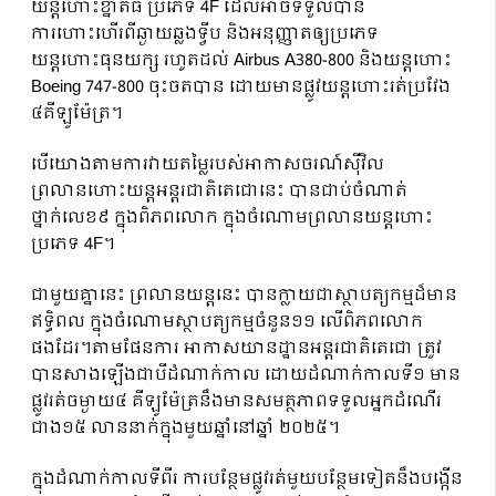
យន្តហោះខ្នាតធំ ប្រភេទ 4F ដែលអាចទទួលបាន
ការហោះហើរពីឆ្ងាយឆ្លងទ្វីប និងអនុញ្ញាតឲ្យប្រភេទ
យន្តហោះធុនយក្ស រហូតដល់ Airbus A380-800 និងយន្តហោះ
Boeing 747-800 ចុះចតបាន ដោយមានផ្លូវយន្តហោះរត់ប្រវែង
៤គីឡូម៉ែត្រ។
បើយោងតាមការវាយតម្លៃរបស់អាកាសចរណ៍ស៊ីវិល
ព្រលានហោះយន្ដអន្ដរជាតិតេជោនេះ បានជាប់ចំណាត់
ថ្នាក់លេខ៩ ក្នុងពិភពលោក ក្នុងចំណោមព្រលានយន្តហោះ
ប្រភេទ 4F។
ជាមួយគ្នានេះ ព្រលានយន្តនេះ បានក្លាយជាស្ថាបត្យកម្មដ៏មាន
ឥទ្ធិពល ក្នុងចំណោមស្ថាបត្យកម្មចំនួន១១ លើពិភពលោក
ផងដែរ។តាមផែនការ អាកាសយានដ្ឋានអន្តរជាតិតេជោ ត្រូវ
បានសាងឡើងជាបីដំណាក់កាល ដោយដំណាក់កាលទី១ មាន
ផ្លូវរត់ចម្ងាយ៤ គីឡូម៉ែត្រនឹងមានសមត្ថភាពទទួលអ្នកដំណើរ
ជាង១៥ លាននាក់ក្នុងមួយឆ្នាំនៅឆ្នាំ ២០២៥។
ក្នុងដំណាក់កាលទីពីរ ការបន្ថែមផ្លូវរត់មួយបន្ថែមទៀតនឹងបង្កើន