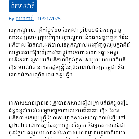
ព័ត៌មានជាតិ
By
សហការី
|
10/21/2025
ខេត្តកណ្តាល៖ ព្រឹកថ្ងៃទី២០ ខែតុលា ឆ្នាំ២០២៥ ឯកឧត្ដម នូ
សាខន ប្រធានក្រុមប្រឹក្សាខេត្តកណ្តាល និងឯកឧត្ដម គួច ចំរើន
អភិបាល នៃគណៈអភិបាលខេត្តកណ្ដាល អញ្ជើញចូលរួមក្នុងពិធី
សម្ពោធដាក់ឱ្យប្រើប្រាស់ជាផ្លូវការអាកាសយានដ្ឋានអន្តរ
ជាតិតេជោ ក្រោមអធិបតីភាពដ៏ខ្ពង់ខ្ពស់ សម្តេចមហាបវរធិបតី
ហ៊ុន ម៉ាណែត នាយករដ្ឋមន្ត្រី នៃព្រះរាជាណាចក្រកម្ពុជា និង
លោកជំទាវបណ្ឌិត ពេជ ចន្ទមុន្នី។
អាកាសយានដ្ឋាននេះត្រូវបានកសាងឡើងក្រោមគំនិតផ្តួចផ្តើម
ដ៏ខ្ពង់ខ្ពស់របស់សម្តេចអគ្គមហាសេនាបតីតេជោ ហ៊ុន សែន
អតីតនាយករដ្ឋមន្រ្តី ដែលការដ្ឋានសាងសង់បានចាប់ផ្តើមនៅ
ឆ្នាំ២០២០ ដោយស្នាដៃស្ថាបត្យករ វិស្វករ និងអ្នកសាងសង់ជា
កូនខ្មែរ។ គម្រោងសាងសង់អាកាសយានដ្ឋានអន្តរជាតិតេជោ