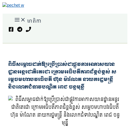
Skip
to
content
មាតិកា
Search
ពិធីសម្ពោធដាក់ឱ្យប្រើប្រាស់ជាផ្លូវការអាកាសយាន
ដ្ឋានអន្តរជាតិតេជោ ក្រោមអធិបតីភាពដ៏ខ្ពង់ខ្ពស់ ស
ម្តេចមហាបវរធិបតី ហ៊ុន ម៉ាណែត នាយករដ្ឋមន្ត្រី
និងលោកជំទាវបណ្ឌិត ពេជ ចន្ទមុន្នី