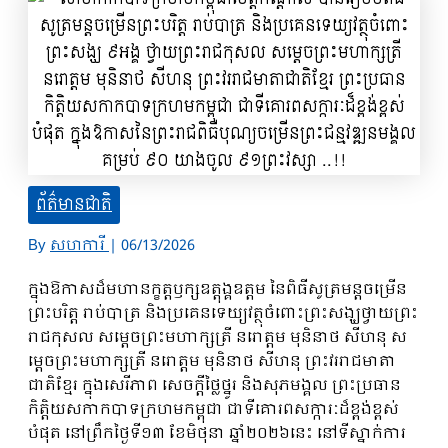
ព័ត៌មានជាតិ
By
សហការី
|
06/13/2026
ក្នុងឱកាសដ៏មហានក្ខត្តឫក្សឧត្តុង្គឧត្តម នៃពិធីសូត្រមន្តចម្រើន
ព្រះបរិត្ត រាប់បាត្រ និងប្រគេនទេយ្យវត្ថុចំពោះព្រះសង្ឃថ្វាយព្រះ
រាជកុសល សម្ដេចព្រះមហាក្សត្រី នរោត្តម មុនិនាថ សីហនុ ស
ម្តេចព្រះមហាក្សត្រី នរោត្តម មុនិនាថ សីហនុ ព្រះវររាជមាតា
ជាតិខ្មែរ ក្នុងសេរីភាព សេចក្តីថ្លៃថ្នូរ និងសុភមង្គល ព្រះប្រធាន
កិត្តិយសកាកបាទក្រហមកម្ពុជា ជាទីគោរពសក្ការៈដ៏ខ្ពង់ខ្ពស់
បំផុត នៅព្រឹកថ្ងៃទី១៣ ខែមិថុនា ឆ្នាំ២០២៦នេះ នៅទីស្នាក់ការ