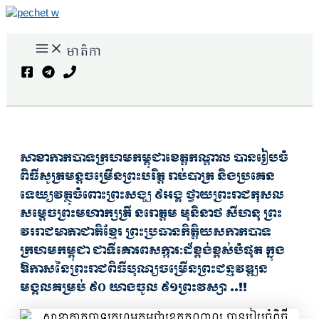
Skip
to
Main
content
មាតិកា
Menu
Search
សាខាកាកបាទក្រហមកម្ពុជាខេត្តកណ្តាល បានរៀបចំ
ពិធីសូត្រមន្តចម្រើនព្រះបរិត្ត រាប់បាត្រ និងប្រគេន
ទេយ្យវត្ថុចំពោះព្រះសង្ឃ ៩អង្គ ថ្វាយព្រះរាជកុសល
សម្ដេចព្រះមហាក្សត្រី នរោត្តម មុនិនាថ សីហនុ ព្រះ
វររាជមាតាជាតិខ្មែរ ព្រះប្រធានកិត្តិយសកាកបាទ
ក្រហមកម្ពុជា ជាទីគោរពសក្ការៈដ៏ខ្ពង់ខ្ពស់បំផុត ក្នុង
ឱកាសនៃព្រះរាជពិធីបុណ្យចម្រើនព្រះជន្មវឌ្ឍន
មង្គលគម្រប់ ៩០ យាងចូល ៩១ព្រះវស្សា ..!!