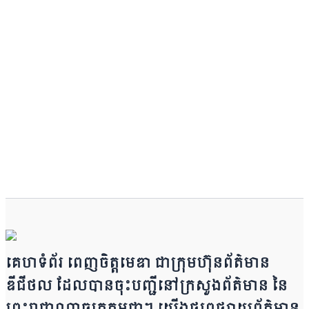
គេហទំព័រ ពេញចិត្តមេឌា ជា​ក្រុ​​​​​ម​​​ហ៊ុន​ព័ត៌មាន​
ឌីជីថល ដែ​លបា​ន​​ចុះបញ្ជីនៅក្រសួងព័ត៌មាន នៃ​​​​