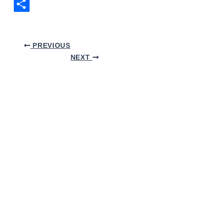
Copy
Link
Share
PREVIOUS
NEXT