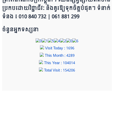
ព្រះរាជាណាចក្រ​ក​ម្ពុជា។ យើ​ង​​​​​ផ្សព្វផ្សាយព័​ត៌​មា​​​​ន
ប្រក​ប​ដោ​​​​​​យ​វិជ្ជាជីវៈ និ​ងគួរ​ឱ្យ​ទុកចិត្ត​បំ​ផុត។ ទំនាក់
ទំនង ៖ 010 840 732 | 0​​​​​61 881 299
ចំនួនអ្នកទស្សនា
Visit Today : 1696
This Month : 4289
This Year : 104014
Total Visit : 154206