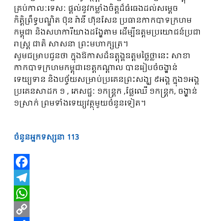
គ្រប់កាលៈទេសៈ ផ្ដល់នូវកម្លាំងចិត្តដ៏ធំធេងដល់សម្តេច
កិត្តិព្រឹទ្ធបណ្ឌិត ប៊ុន រ៉ានី ហ៊ុនសែន ប្រធានកាកបាទក្រហម
កម្ពុជា និងសហការីយាងដង្ហែតាម ដើម្បីឧត្តមប្រយោជន៍ប្រជា
រាស្ត្រ ជាតិ សាសនា ព្រះមហាក្សត្រ។
សូមជម្រាបជូនថា ក្នុងឱកាសដ៏ឧត្តុង្គឧត្តមថ្លៃថ្លានេះ សាខា
កាកបាទក្រហមកម្ពុជាខេត្តកណ្តាល បានរៀបចំចង្ហាន់
ទេយ្យទាន និងបច្ច័យសម្រាប់ប្រគេនព្រះសង្ឃ ៩អង្គ ក្នុង១អង្គ
ប្រគេនសាដក ១ , ភេសជ្ជៈ ១កន្ត្រក ,ផ្លែឈើ ១កន្ត្រក, ចង្ហាន់
១ស្រាក់ ព្រមទាំងទេយ្យវត្ថុមួយចំនួនទៀត។
ចំនួនអ្នកទស្សនា
113
Facebook
Telegram
WhatsApp