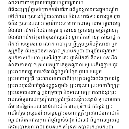
សាខាកាបាទក្រហមកម្ពុជាខេត្តកណ្តាល។
ពិធីនេះប្រព្រឹត្តទៅក្រោមអធិបតីភាពដ៏ខ្ពង់ខ្ពស់ឯកឧត្តមបណ្ឌិត
ម៉ៅ ភិរុណ ប្រធានកិត្តិយសសាខា និងលោកជំទាវ ឯកឧត្តម គួច
ចំរើន ប្រធានគណៈកម្មាធិការសាខាកាកបាទក្រហមកម្ពុជាខេត្ត
និងលោកជំទាវ និងឯកឧត្តម នូ សាខន ប្រធានក្រុមប្រឹក្សាខេត្ត
និងលោកជំទាវ រួមជាមួយឥស្សរជន ថ្នាក់ដឹកនាំ ខេត្ត ភរិយាថ្នាក់
ដឹកនាំ សប្បុរសជន លោកអាចារ្យ មន្ត្រីក្រុមប្រតិបត្តិសាខា អ្នក
ស្ម័គ្រចិត្ត និងយុវជនកាកបាទក្រហមកម្ពុជា ជាច្រើនអង្គ/នាក់។
ក្នុងឱកាសដ៏មហាប្រសើរថ្លៃថ្លានេះ ថ្នាក់ដឹកនាំ និងសហការីនៃ
សាខាកាកបាទក្រហមកម្ពុជាខេត្តកណ្តាល សូមអភិវន្ទថ្វាយនូវ
ព្រះរាជកតញ្ញូ កតវេទិតាដ៏ខ្ពង់ខ្ពស់បំផុត ថ្វាយ សម្ដេច
ព្រះមហាក្សត្រី ព្រះវររាជមាតាជាតិខ្មែរ ព្រះអង្គតែងតែបានដង្ហែ
ព្រះរាជបូជនីយកិច្ចដ៏ឧត្ដុង្គឧត្តមនៃ ព្រះករុណា ព្រះមហាវីរក្សត្រ
ព្រះបរមរតនកោដ្ឋ ក្នុងពុទ្ធចក្រ និងអាណាចក្រ កសាងនូវព្រះ
រាជសមិទ្ធផលជាប្រវត្តិសាស្ត្រដ៏ច្រើនសន្ធឹកសន្ធាប់ ទុកជាមរតក
ដ៏មានតម្លៃឥតគណនាចំពោះជាតិ មាតុភូមិ។ ជាក់ស្តែង ព្រះ
រាជវីរគំរូមនុស្សធម៌នៃសម្ដេចព្រះមហាក្សត្រី ព្រះវររាជមាតាជាតិ
ខ្មែរ ជាទីគោរពសក្ការៈដ៏ខ្ពង់ខ្ពស់បំផុត ដែលជានិច្ចកាលព្រះអង្គ
តែងប្រោសព្រះរាជជនូបត្ថម្ភក គាំទ្រកាកបាទក្រហមកម្ពុជា