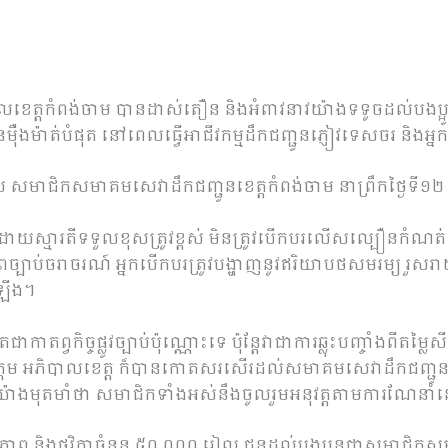
បាលខេត្តកំពង់ចាម បានដាស់តឿន និងអំពាវនាវយ៉ាងទទូចដល់បងប
បានម៉ឺងម៉ាត់បំផុត នៅពេលធ្វើអាជីវកម្មដឹកជញ្ជូនភ្ញៀវទេសចរ និងអ
 សមាជិកសមាគមសេវាដឹកជញ្ជូនខេត្តកំពង់ចាម នាព្រឹកថ្ងៃទី១២
បដោយស្មារតីទទួលខុសត្រូវខ្ពស់ មិនត្រូវបើកបរលើសល្បឿនកំណត់
បាប់ចរាចរណ៍ អ្នកបើកបរត្រូវបង្ហាញនូវឥរិយាបថសមរម្យ រួសរាយរា
នឡើង។
ាកាតព្វកិច្ចផ្លូវច្បាប់ប៉ុណ្ណោះទេ ប៉ុន្តែវាជាការឆ្លុះបញ្ចាំងព
ឯកឧត្តម អភិបាលខេត្ត ក៏បានកោតសរសើរដល់សមាគមសេវាដឹកជញ្ជូន
ាងមុតមាំថា សមាជិកទាំងអស់នឹងចូលរួមអនុវត្តតាមការណែនាំនេះ
ត្ថិភាព និងថវិកាចំនួន ៥០,០០០ រៀល ជូនដល់បងប្អូនជាសមាជិកស