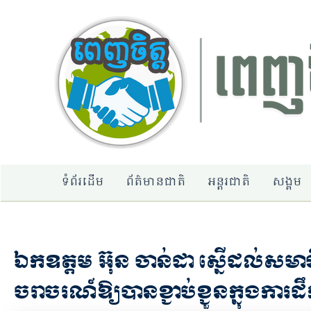
Skip
to
content
ទំព័រដើម
ព័ត៌មានជាតិ
អន្តរជាតិ
សង្គម
ឯកឧត្តម អ៊ុន ចាន់ដា ស្នើដល់សម
ចរាចរណ៍ឱ្យបានខ្ជាប់ខ្ជួនក្នុងការដ