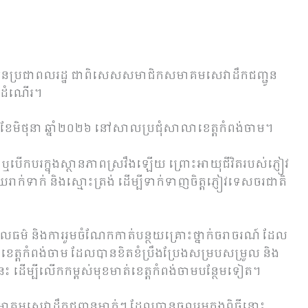
្អូនប្រជាពលរដ្ឋ ជាពិសេសសមាជិកសមាគមសេវាដឹកជញ្ជូន
្នកដំណើរ។
 ខែមិថុនា ឆ្នាំ២០២៦ នៅសាលប្រជុំសាលាខេត្តកំពង់ចាម។
 ឬបើកបរក្នុងស្ថានភាពស្រវឹងឡើយ ព្រោះអាយុជីវិតរបស់ភ្ញៀវ
ក់ទាក់ និងស្មោះត្រង់ ដើម្បីទាក់ទាញចិត្តភ្ញៀវទេសចរជាតិ
ីតម្លៃសីលធម៌ និងការរួមចំណែកកាត់បន្ថយគ្រោះថ្នាក់ចរាចរណ៍ ដែល
ខេត្តកំពង់ចាម ដែលបានខិតខំប្រឹងប្រែងសម្របសម្រួល និង
 ដើម្បីលើកកម្ពស់មុខមាត់ខេត្តកំពង់ចាមបន្ថែមទៀត។
មាគមសេវាដឹកជញ្ជូនម្នាក់ៗ ដែលបានចូលរួមក្នុងពិធីនោះ