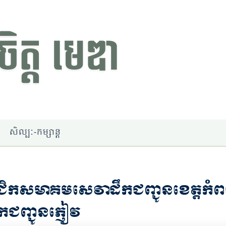
សិល្បៈ-កម្សាន្ត
ាជិកសមាគមសេវាដឹកជញ្ជូនខេត្តកំពង
ឹកជញ្ជូនភ្ញៀវ