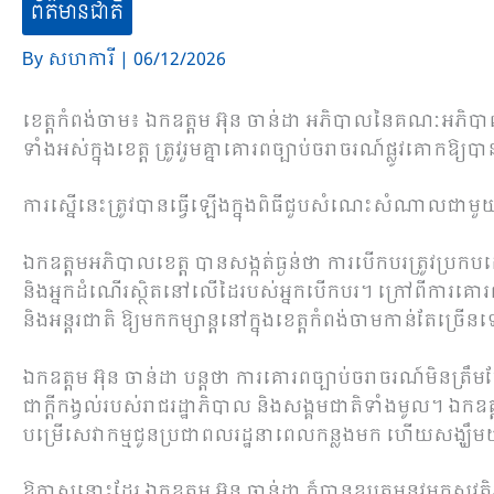
ព័ត៌មានជាតិ
By
សហការី
|
06/12/2026
ខេត្តកំពង់ចាម៖ ឯកឧត្តម អ៊ុន ចាន់ដា អភិបាលនៃគណៈអភិ
ទាំងអស់ក្នុងខេត្ត ត្រូវរួមគ្នាគោរពច្បាប់ចរាចរណ៍ផ្លូវគោកឱ្យ
ការស្នើនេះត្រូវបានធ្វើឡើងក្នុងពិធីជួបសំណេះសំណាលជាមួយ
ឯកឧត្តមអភិបាលខេត្ត បានសង្កត់ធ្ងន់ថា ការបើកបរត្រូវប្រក
និងអ្នកដំណើរស្ថិតនៅលើដៃរបស់អ្នកបើកបរ។ ក្រៅពីការគោរពច្
និងអន្តរជាតិ ឱ្យមកកម្សាន្តនៅក្នុងខេត្តកំពង់ចាមកាន់តែច្រើ
ឯកឧត្តម អ៊ុន ចាន់ដា បន្តថា ការគោរពច្បាប់ចរាចរណ៍មិនត្រឹមតែជ
ជាក្តីកង្វល់របស់រាជរដ្ឋាភិបាល និងសង្គមជាតិទាំងមូល។ 
បម្រើសេវាកម្មជូនប្រជាពលរដ្ឋនាពេលកន្លងមក ហើយសង្ឃឹមយ៉
ឱកាសនោះដែរ ឯកឧត្តម អ៊ុន ចាន់ដា ក៏បានឧបត្ថម្ភនូវមួកសុវ