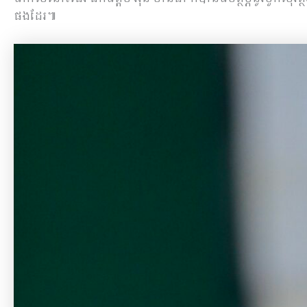
ផងដែរ៕