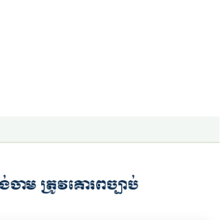
់ចាម ត្រូវគោរពច្បាប់