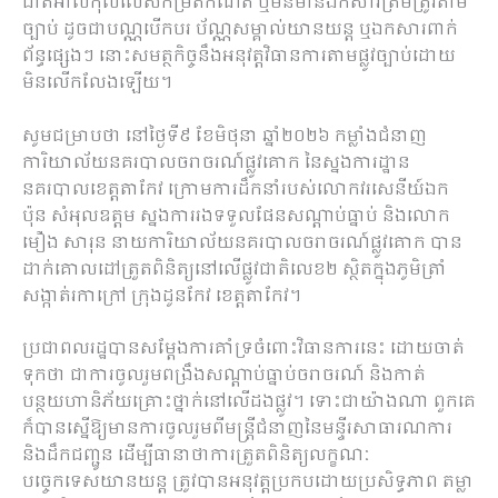
ជាតិអាល់កុលលើសកម្រិតកំណត់ ឬមិនមានឯកសារត្រឹមត្រូវតាម
ច្បាប់ ដូចជាបណ្ណបើកបរ ប័ណ្ណសម្គាល់យានយន្ត ឬឯកសារពាក់
ព័ន្ធផ្សេងៗ នោះសមត្ថកិច្ចនឹងអនុវត្តវិធានការតាមផ្លូវច្បាប់ដោយ
មិនលើកលែងឡើយ។
សូមជម្រាបថា នៅថ្ងៃទី៩ ខែមិថុនា ឆ្នាំ២០២៦ កម្លាំងជំនាញ
ការិយាល័យនគរបាលចរាចរណ៍ផ្លូវគោក នៃស្នងការដ្ឋាន
នគរបាលខេត្តតាកែវ ក្រោមការដឹកនាំរបស់លោកវរសេនីយ៍ឯក
ប៉ុន សំអុលឧត្តម ស្នងការរងទទួលផែនសណ្តាប់ធ្នាប់ និងលោក
មឿង សារុន នាយការិយាល័យនគរបាលចរាចរណ៍ផ្លូវគោក បាន
ដាក់គោលដៅត្រួតពិនិត្យនៅលើផ្លូវជាតិលេខ២ ស្ថិតក្នុងភូមិត្រាំ
សង្កាត់រកាក្រៅ ក្រុងដូនកែវ ខេត្តតាកែវ។
ប្រជាពលរដ្ឋបានសម្តែងការគាំទ្រចំពោះវិធានការនេះ ដោយចាត់
ទុកថា ជាការចូលរួមពង្រឹងសណ្តាប់ធ្នាប់ចរាចរណ៍ និងកាត់
បន្ថយហានិភ័យគ្រោះថ្នាក់នៅលើដងផ្លូវ។ ទោះជាយ៉ាងណា ពួកគេ
ក៏បានស្នើឱ្យមានការចូលរួមពីមន្ត្រីជំនាញនៃមន្ទីរសាធារណការ
និងដឹកជញ្ជូន ដើម្បីធានាថាការត្រួតពិនិត្យលក្ខណៈ
បច្ចេកទេសយានយន្ត ត្រូវបានអនុវត្តប្រកបដោយប្រសិទ្ធភាព តម្លា