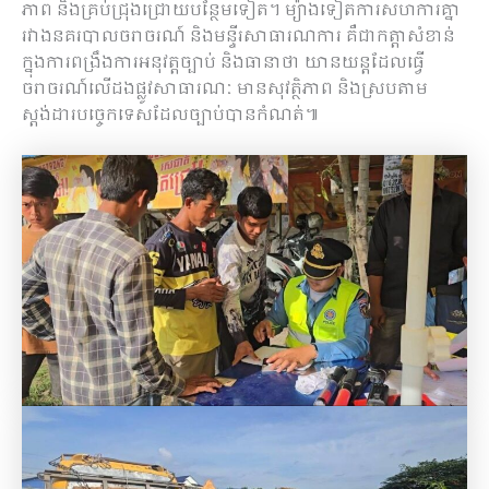
ភាព និងគ្រប់ជ្រុងជ្រោយបន្ថែមទៀត។ ម្យ៉ាងទៀតការសហការគ្នា
រវាងនគរបាលចរាចរណ៍ និងមន្ទីរសាធារណការ គឺជាកត្តាសំខាន់
ក្នុងការពង្រឹងការអនុវត្តច្បាប់ និងធានាថា យានយន្តដែលធ្វើ
ចរាចរណ៍លើដងផ្លូវសាធារណៈ មានសុវត្ថិភាព និងស្របតាម
ស្តង់ដារបច្ចេកទេសដែលច្បាប់បានកំណត់៕