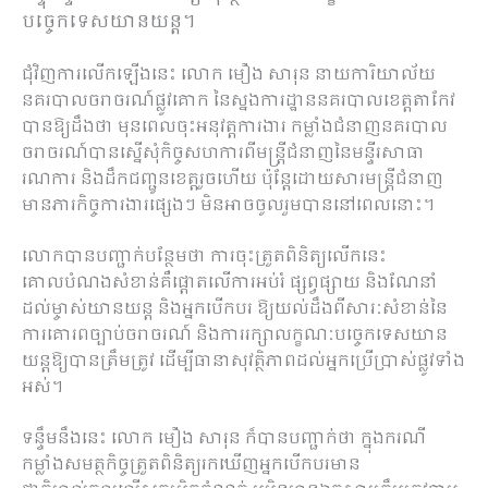
បច្ចេកទេសយានយន្ត។
ជុំវិញការលើកឡើងនេះ លោក មឿង សារុន នាយការិយាល័យ
នគរបាលចរាចរណ៍ផ្លូវគោក នៃស្នងការដ្ឋាននគរបាលខេត្តតាកែវ
បានឱ្យដឹងថា មុនពេលចុះអនុវត្តការងារ កម្លាំងជំនាញនគរបាល
ចរាចរណ៍បានស្នើសុំកិច្ចសហការពីមន្ត្រីជំនាញនៃមន្ទីរសាធា
រណការ និងដឹកជញ្ជូនខេត្តរួចហើយ ប៉ុន្តែដោយសារមន្ត្រីជំនាញ
មានភារកិច្ចការងារផ្សេងៗ មិនអាចចូលរួមបាននៅពេលនោះ។
លោកបានបញ្ជាក់បន្ថែមថា ការចុះត្រួតពិនិត្យលើកនេះ
គោលបំណងសំខាន់គឺផ្តោតលើការអប់រំ ផ្សព្វផ្សាយ និងណែនាំ
ដល់ម្ចាស់យានយន្ត និងអ្នកបើកបរ ឱ្យយល់ដឹងពីសារៈសំខាន់នៃ
ការគោរពច្បាប់ចរាចរណ៍ និងការរក្សាលក្ខណៈបច្ចេកទេសយាន
យន្តឱ្យបានត្រឹមត្រូវ ដើម្បីធានាសុវត្ថិភាពដល់អ្នកប្រើប្រាស់ផ្លូវទាំង
អស់។
ទន្ទឹមនឹងនេះ លោក មឿង សារុន ក៏បានបញ្ជាក់ថា ក្នុងករណី
កម្លាំងសមត្ថកិច្ចត្រួតពិនិត្យរកឃើញអ្នកបើកបរមាន