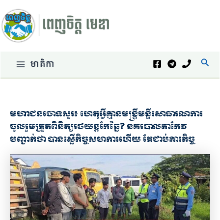
Skip
to
content
Sear
មាតិកា
Main
Menu
មហាជនចោទសួរ៖ ហេតុអ្វីគ្មានមន្ត្រីមន្ទីរសាធារណការ
ចូលរួមត្រួតពិនិត្យរថយន្តកែឆ្នៃ? នគរបាលតាកែវ
បញ្ជាក់ថា បានស្នើកិច្ចសហការហើយ តែជាប់ភារកិច្ច