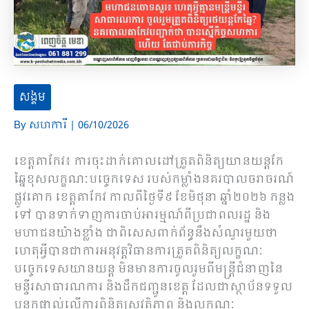
សង្គម
By
សហការី
|
06/10/2026
ខេត្តតាកែវ៖ ការចុះដាក់គោលដៅត្រួតពិនិត្យយានយន្តកែ
ឆ្នៃខុសលក្ខណៈបច្ចេកទេស របស់កម្លាំងនគរបាលចរាចរណ៍
ផ្លូវគោក ខេត្តតាកែវ កាលពីថ្ងៃទី៩ ខែមិថុនា ឆ្នាំ២០២៦ កន្លង
ទៅ បានទាក់ទាញការចាប់អារម្មណ៍ពីប្រជាពលរដ្ឋ និង
មហាជនយ៉ាងខ្លាំង ជាពិសេសពាក់ព័ន្ធនឹងសំណួរមួយថា
ហេតុអ្វីបានជាការអនុវត្តវិធានការត្រួតពិនិត្យលក្ខណៈ
បច្ចេកទេសយានយន្ត មិនមានការចូលរួមពីមន្ត្រីជំនាញនៃ
មន្ទីរសាធារណការ និងដឹកជញ្ជូនខេត្ត ដែលជាស្ថាប័នទទួល
បន្ទុកផ្ទាល់លើការពិនិត្យសុវត្ថិភាព និងលក្ខណៈ