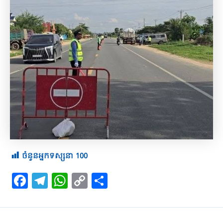
ចំនួនអ្នកទស្សនា
100
F
T
W
C
S
a
el
h
o
h
c
e
at
p
ar