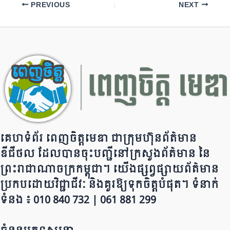
e
gr
s
y
e
PREVIOUS
NEXT
b
a
A
Li
o
m
p
n
o
p
k
k
គេហទំព័រ ពេញចិត្តមេឌា ជា​ក្រុ​​​​​ម​​​ហ៊ុន​ព័ត៌មាន​
ឌីជីថល ដែ​លបា​ន​​ចុះបញ្ជីនៅក្រសួងព័ត៌មាន នៃ​​​​
ព្រះរាជាណាចក្រ​ក​ម្ពុជា។ យើ​ង​​​​​ផ្សព្វផ្សាយព័​ត៌​មា​​​​ន
ប្រក​ប​ដោ​​​​​​យ​វិជ្ជាជីវៈ និ​ងគួរ​ឱ្យ​ទុកចិត្ត​បំ​ផុត។ ទំនាក់
ទំនង ៖ 010 840 732 | 0​​​​​61 881 299