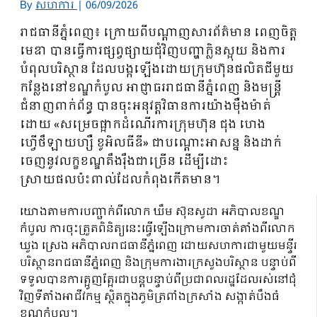
By
សហការី
|
06/09/2026
រាជធានីភ្នំពេញ៖ ក្រោយពីបណ្ដាញសារព័ត៌មាន ពេញចិត្ត
មេឌា បានធ្វើការផ្សព្វផ្សាយជុំវិញបញ្ហាក្លិនស្អុយ និងការ
បំពុលបរិស្ថាន ដែលបង្កឡើងដោយក្រុមហ៊ុនផលិតជីមួយ
កន្លែងនៅខណ្ឌកំបូល អាជ្ញាធររាជធានីភ្នំពេញ និងមន្ត្រី
ជំនាញពាក់ព័ន្ធ បានចុះអនុវត្តវិធានការយ៉ាងម៉ឺងម៉ាត់
ដោយ «សម្រេចផ្អាកដំណើរការក្រុមហ៊ុន ជុង ហេង
ហ្វើថឹឡាយហ្សឺ ខូអិលធីឌី» ជាបណ្តោះអាសន្ន និងដាក់
ចេញនូវលក្ខខណ្ឌតឹងរ៉ឹងជាច្រើន ដើម្បីដោះ
ស្រាយផលប៉ះពាល់ដែលកំពុងកើតមាន។
យោងតាមការបញ្ជាក់ពីលោក ឃឹម ស៊ុនសូដា អភិបាលខណ្ឌ
កំបូល ការចុះត្រួតពិនិត្យនេះធ្វើឡើងក្រោមការចាត់តាំងពីលោក
ឃួង ស្រេង អភិបាលរាជធានីភ្នំពេញ ដោយសហការជាមួយមន្ទីរ
បរិស្ថានរាជធានីភ្នំពេញ និងក្រុមការងារក្រសួងបរិស្ថាន បន្ទាប់ពី
ទទួលបានការត្អូញត្អែរជាបន្តបន្ទាប់ពីប្រជាពលរដ្ឋដែលរស់នៅជុំ
វិញទីតាំងអាជីវកម្ម ស្ថិតក្នុងភូមិត្រពាំងក្រសាំង សង្កាត់បឹងធំ
ខណ្ឌកំបូល។