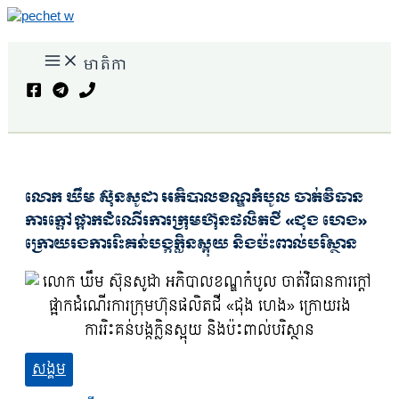
Skip
to
content
មាតិកា
Search
លោក ឃឹម ស៊ុនសូដា អភិបាលខណ្ឌកំបូល ចាត់វិធាន
ការក្តៅ ផ្អាកដំណើរការក្រុមហ៊ុនផលិតជី «ជុង ហេង»
ក្រោយរងការរិះគន់បង្កក្លិនស្អុយ និងប៉ះពាល់បរិស្ថាន
សង្គម