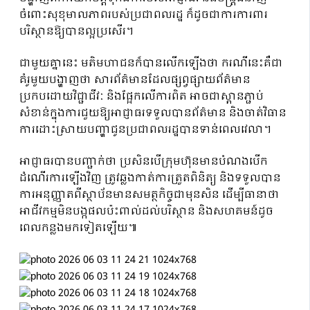
ចំពោះសុខុមាលភាពរបស់ប្រជាពលរដ្ឋ ក៏ដូចជាការការពារ
បរិស្ថានឱ្យបានល្អប្រសើរ។
ជាមួយគ្នានេះ មតិមហាជនក៏បានលើកឡើងថា ករណីនេះគឺជា
គំរូមួយបង្ហាញថា សារព័ត៌មានដែលផ្សព្វផ្សាយព័ត៌មាន
ប្រកបដោយវិជ្ជាជីវៈ និងផ្អែកលើការពិត អាចជាស្ពានភ្ជាប់
សំខាន់ក្នុងការជួយឱ្យអាជ្ញាធរទទួលបានព័ត៌មាន និងចាត់វិធាន
ការដោះស្រាយបញ្ហាជូនប្រជាពលរដ្ឋបានទាន់ពេលវេលា។
អាជ្ញាធរបានបញ្ជាក់ថា ប្រសិនបើក្រុមហ៊ុនមានបំណងបើក
ដំណើរការឡើងវិញ ត្រូវឆ្លងកាត់ការត្រួតពិនិត្យ និងទទួលបាន
ការអនុញ្ញាតពីស្ថាប័នមានសមត្ថកិច្ចជាមុនសិន ដើម្បីធានាថា
អាជីវកម្មមិនបង្កផលប៉ះពាល់ដល់បរិស្ថាន និងសហគមន៍ដូច
ពេលកន្លងមកទៀតឡើយ៕