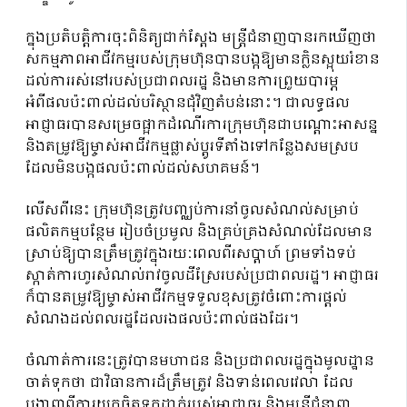
ក្នុងប្រតិបត្តិការចុះពិនិត្យជាក់ស្តែង មន្ត្រីជំនាញបានរកឃើញថា
សកម្មភាពអាជីវកម្មរបស់ក្រុមហ៊ុនបានបង្កឱ្យមានក្លិនស្អុយរំខាន
ដល់ការរស់នៅរបស់ប្រជាពលរដ្ឋ និងមានការព្រួយបារម្ភ
អំពីផលប៉ះពាល់ដល់បរិស្ថានជុំវិញតំបន់នោះ។ ជាលទ្ធផល
អាជ្ញាធរបានសម្រេចផ្អាកដំណើរការក្រុមហ៊ុនជាបណ្តោះអាសន្ន
និងតម្រូវឱ្យម្ចាស់អាជីវកម្មផ្លាស់ប្តូរទីតាំងទៅកន្លែងសមស្រប
ដែលមិនបង្កផលប៉ះពាល់ដល់សហគមន៍។
លើសពីនេះ ក្រុមហ៊ុនត្រូវបញ្ឈប់ការនាំចូលសំណល់សម្រាប់
ផលិតកម្មបន្ថែម រៀបចំប្រមូល និងគ្រប់គ្រងសំណល់ដែលមាន
ស្រាប់ឱ្យបានត្រឹមត្រូវក្នុងរយៈពេលពីរសប្តាហ៍ ព្រមទាំងទប់
ស្កាត់ការហូរសំណល់រាវចូលដីស្រែរបស់ប្រជាពលរដ្ឋ។ អាជ្ញាធរ
ក៏បានតម្រូវឱ្យម្ចាស់អាជីវកម្មទទួលខុសត្រូវចំពោះការផ្តល់
សំណងដល់ពលរដ្ឋដែលរងផលប៉ះពាល់ផងដែរ។
ចំណាត់ការនេះត្រូវបានមហាជន និងប្រជាពលរដ្ឋក្នុងមូលដ្ឋាន
ចាត់ទុកថា ជាវិធានការដ៏ត្រឹមត្រូវ និងទាន់ពេលវេលា ដែល
បង្ហាញពីការយកចិត្តទុកដាក់របស់អាជ្ញាធរ និងមន្ត្រីជំនាញ