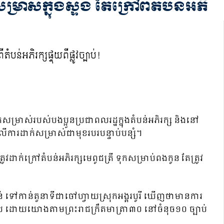
រាស់ក្នុងស្ទឹង តែក្រៅពីតំបន់អភិ
ម្រាស់របស់បងប្អូនប្រជាពលរដ្ឋក្នុងតំបន់អភិរក្ស និងនៅ
ើការដាក់សម្រាស់ជាមុខរបរបន្ទាប់បន្សំ។
ក់ក្រៅតំបន់អភិរក្សមេពូជត្រី ទុកសម្រាប់ពងកូន តែត្រូវ
ាន់តួនាទីជាចៅហ្វាយស្រុកអង្គរបូរី ឃើញថាមានការ
ស្រាយ ដោយយោងតាមព្រះរាជក្រឹតមាត្រា៣០ នៅចំនុច១០ ច្បាប់