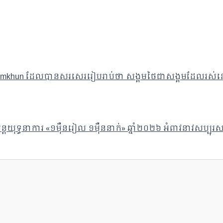
amkhun ដែលបានសរសេររៀបរាប់ថា សង្គមថៃជាសង្គមដែលរស់នៅ
ន្តយុទ្ធនាការ «១ម៉ឺនរៀល ១ម៉ឺននាក់» ឆ្នាំ២០២៦ អំពាវនាវសប្បុរសជនរួ