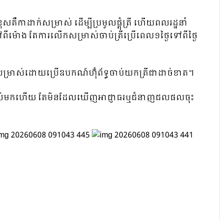
កាដាក់សម្រាស់ ដើម្បីប្រមូលផ្ដុំត្រី ហើយពលរដ្ឋនាំ
ពីម៉ោង តែការលើកសម្រាស់ចាប់ត្រីប្រើពេល១ថ្ងៃទៅពីថ្ងៃ
ម្រាស់ដោយប្រើឧបកណ៍ហ៊ុំព័ទ្ធចាប់យកត្រីជាដាច់ខាត។
យូរយារណាស់មកហើយ តែមិនដែលឃើញអាជ្ញាធរឬជំនាញជលផលចុះ