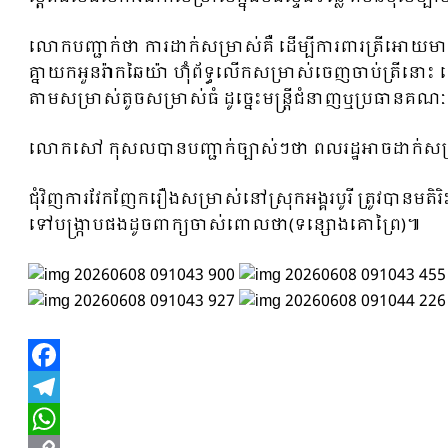
លោកបញ្ជាក់ថា ការដាក់សម្រាស់គឺ ដើម្បីការពារត្រីអោយមាន
គ្នាយកអួនរ៉ាកឆៃយ៉ា ហ៊ុំព័ទ្ធលើកសម្រាស់ចេញចាប់ត្រីនោ
តាមសម្រាស់តូចសម្រាស់ធំ ដូច្នេះមន្រ្តីជំនាញឬប្រធានគណៈបញ្
លោកសៅ កុសលបានបញ្ជាក់ច្បាស់ៗថា ពលរដ្ឋអាចដាក់សម្រាស
ជុំវិញការវែកញែករឿងសម្រាស់នៅស្រុកអង្គរបូរី ត្រូវបាន
ទៅបង្ក្រាបផងដូចពាក្យចាស់ពោលថា(ទន្សោងគោព្រៃ)៕
Facebook
Telegram