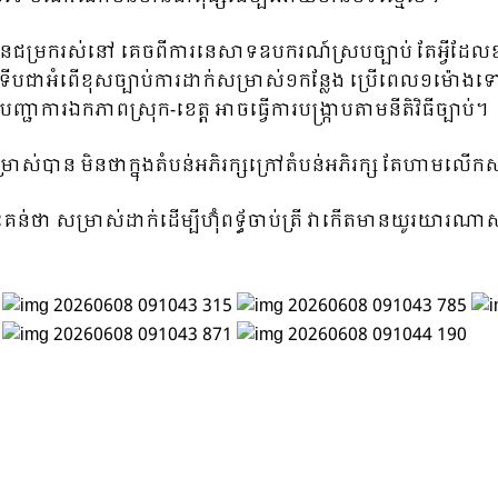
ជម្រករស់នៅ គេចពីការនេសាទឧបករណ៍ស្របច្បាប់ តែអ្វីដែលខុសគឺ
ះ ទើបជាអំពើខុសច្បាប់ការដាក់សម្រាស់១កន្លែង ប្រើពេល១ម៉ោងទៅ
ជាការឯកភាពស្រុក-ខេត្ត អាចធ្វើការបង្ក្រាបតាមនីតិវិធីច្បាប់។
់បាន មិនថាក្នុងតំបន់អភិរក្សក្រៅតំបន់អភិរក្ស តែហាមលើកស
មតិរិះគន់ថា សម្រាស់ដាក់ដើម្បីហ៊ុំពទ្ធ័ចាប់ត្រី វាកើតមាន