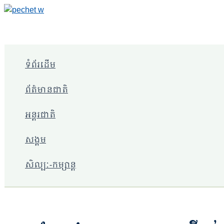
Skip
to
content
ទំព័រដើម
ព័ត៌មានជាតិ
អន្តរជាតិ
សង្គម
សិល្បៈ-កម្សាន្ត