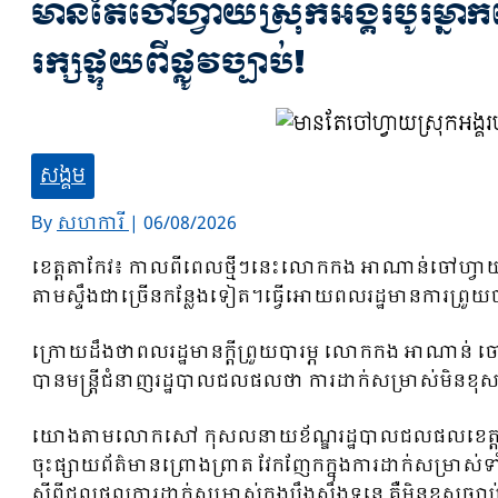
មានតែចៅហ្វាយស្រុកអង្គរបូរីម្នា
រក្សផ្ទុយពីផ្លូវច្បាប់!
សង្គម
By
សហការី
|
06/08/2026
ខេត្តតាកែវ៖ កាលពីពេលថ្មីៗនេះលោកកង អាណាន់ចៅហ្វាយស្រុកអ
តាមស្ទឹងជាច្រើនកន្លែងទៀត។ធ្វើអោយពលរដ្ឋមានការព្រួយបារម
ក្រោយដឹងថាពលរដ្ឋមានក្តីព្រួយបារម្ភ លោកកង អាណាន់ ចៅហ្
បានមន្រ្តីជំនាញរដ្ឋបាលជលផលថា ការដាក់សម្រាស់មិនខុសច្
យោងតាមលោកសៅ កុសលនាយខ័ណ្ឌរដ្ឋបាលជលផលខេត្តតាកែ
ចុះផ្សាយព័ត៌មានព្រោងព្រាត វែកញែកក្នុងការដាក់សម្រាស់ទ
ស្ដីពីជលផលការដាក់សម្រាស់ក្នុងបឹងស្ទឹងទន្លេ គឺមិនខុស