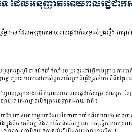
ក់ទេ ដែលអនុញ្ញាតអោយពលរដ្ឋដាក់សម្
ង្គរបូរី បានដឹកនាំកំលាំងចម្រុះចុះទៅធ្វើកាបង្ក្រាប ការដាក់ស
្ភ ព្រោះការស់នៅរបស់ពួកគាត់ក្រៅពីធ្វើស្រែចំការ គឺពឹងផ្អែកល
វាយស្រុកខាងលើ ក៏បានអោយពលរដ្ឋដាក់សម្រាស់ធម្មតា តែត្រូវដា
បាប់ទេ តែអាជ្ញាធរមិនត្រូវអនុញ្ញាតអោយដាក់។
 វបានអោយអ្នកកាសែតដឹងថាចាប់តាំងពីលោកកង អាណាន់ ទៅក
ាំងក្នុងតំបន់អភិរក្ស និងក្រៅតំបន់អភិរក្ស លោកសុំធ្វើការបក
ច្បាប់ទេ ខណៈណាមិនមានធាតុផ្សំដើម្បីអោយមានបទល្មើស។