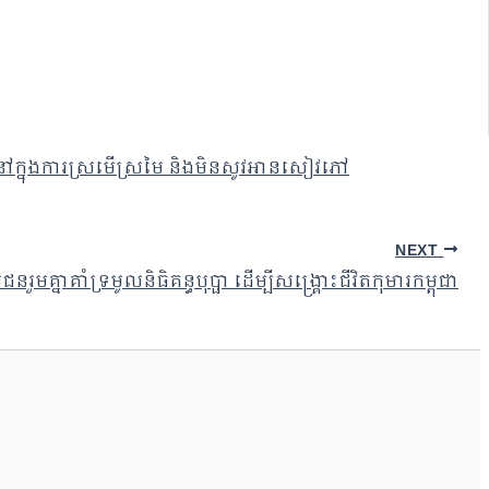
ក្នុងការស្រមើស្រមៃ និងមិនសូវអានសៀវភៅ
NEXT
មគ្នាគាំទ្រមូលនិធិគន្ធបុប្ផា ដើម្បីសង្គ្រោះជីវិតកុមារកម្ពុជា