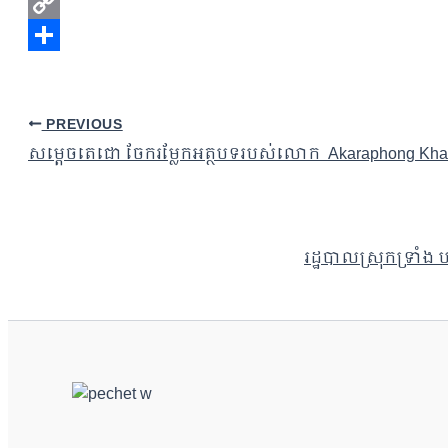
WhatsApp
Copy
Link
Share
PREVIOUS
សម្តេចតេជោ ចែករម្លែកអត្ថបទរបស់លោក Akaraphong Kh
រដ្ឋបាលស្រុកទ្រាំង ប