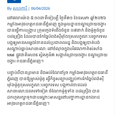
By
សហការី
|
06/04/2026
នៅវេលាម៉ោង ៥:១០នាទីទៀបភ្លឺ ថ្ងៃទី៣១ ខែឧសភា ឆ្នាំ២០២៦
កម្លាំងអាវុធហត្ថរាជធានីភ្នំពេញ ក្នុងមូលដ្ឋានខណ្ឌជ្រោយចង្វារ
បានធ្វើការបង្ក្រាប ក្រុមក្មេងទំនើងចំនួន ០៧នាក់ និងម៉ូតូចំនួន
០៨គ្រឿង ដែលបានកែច្នៃបំពង់ស៊ីម៉ាំងខុសលក្ខណៈបច្ចេកទេស
បង្កឲ្យមានសម្លេងរំខានដល់ប្រជាពលរដ្ឋ និងបង្កឲ្យបាត់បង់
សណ្ដាប់ធ្នាប់សាធារណ: នៅចំណុចក្នុងបរិវេណការ៉ាស់សាំង
total ផ្លូវជាតិលេខ6 ស្ថិតភូមិ៣ សង្កាត់ជ្រោយចង្វារ ខណ្ឌជ្រោយ
ចង្វារ រាជធានីភ្នំពេញ។
បន្ទាប់ពីបានព្រមាន និងអប់រំណែនាំរួច កម្លាំងអាវុធហត្ថរាជធានី
ភ្នំពេញ បានឱ្យម្ចាស់ម៉ូតូ ធ្វើកិច្ចសន្យាបញ្ឈប់ការកែច្នៃបំពង់ស៊ី
ម៉ាំងម៉ូតូខុសលក្ខណៈបច្ចេកទេស បង្កការរំខានដល់
សាធារណ:ជនតទៅទៀត ចំណែកម៉ូតូទាំង ០៨គ្រឿង បាន
ដកហូតរក្សាទុកជាបណ្តោះអាសន្ននៅបញ្ជាការដ្ឋានកងរាជ
អាវុធហត្ថរាជធានីភ្នំពេញ។