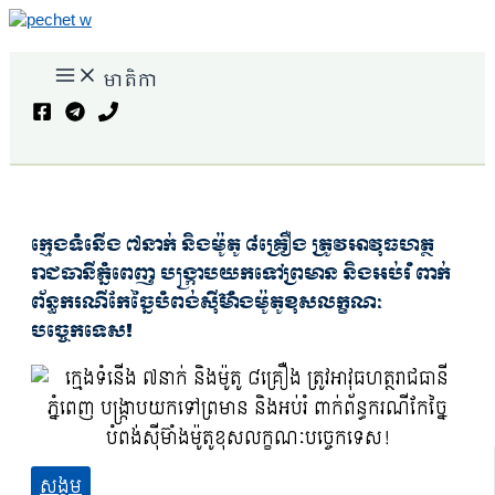
Skip
to
content
មាតិកា
Search
ក្មេងទំនើង ៧នាក់ និងម៉ូតូ ៨គ្រឿង ត្រូវអាវុធហត្ថ
រាជធានីភ្នំពេញ បង្ក្រាបយកទៅព្រមាន និងអប់រំ ពាក់
ព័ន្ធករណីកែច្នៃបំពង់ស៊ីម៊ាំងម៉ូតូខុសលក្ខណៈ
បច្ចេកទេស!
សង្គម