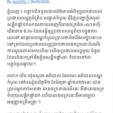
By
សហការី
|
06/03/2026
ភ្នំពេញ ៖ បន្ទាប់ពីទទួលបានព័ត៌មានអំពីទុក្ខវេទនារបស់
ប្រជាពលរដ្ឋភូមិត្រិប សង្កាត់កំបូល ជុំវិញបញ្ហាក្លិនពុល
សន្លឹកថ្នាំជក់សាយភាយចេញពីរោងចក្រចិន «សានហ៊ី-
ឃីងឌាន ឯ.ក» ដែលធ្វើឲ្យប្រជាពលរដ្ឋពិបាកក្នុងការ
រស់នៅ អាជ្ញាធរខណ្ឌកំបូលប្រាប់ថាមិនដឹងបញ្ហានេះទេ
នៅគ្រាដែលប្រជាពលរដ្ឋប្រាប់ថារោងចក្រនេះដំណើរ
ការយូរណាស់មកហើយ ហើយប្រជាពលរដ្ឋមួយ ចំនួន
ដែលពិបាកទ្រាំនឹងក្លិនសន្លឹកថ្នាំនេះ ក៏បានទៅរក
បន្ទប់ជួលឆ្ងាយ។
លោក ឃឹម ស៊ុនសូដា អភិបាល នៃគណៈអភិបាលខណ្ឌ
កំបូល នៅរសៀលថ្ងៃទី២ ខែមិថុនា ឆ្នាំ២០២៦នេះ បាន
ប្រាប់អ្មកកាសែតថា រោងចក្រខាងលើនេះ គឺជារោងចក្រ
ចំហុយសន្លឹកថ្នាំជក់ ហើយរោងចក្រនេះគឺមានច្បាប់
អនុញ្ញាតត្រឹមត្រូវ ។