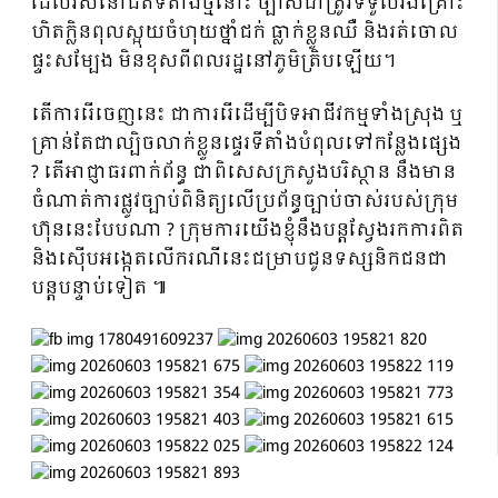
ដែលរស់នៅជិតទីតាំងថ្មីនោះ ច្បាស់ជាត្រូវទទួលរងគ្រោះ
ហិតក្លិនពុលស្អុយចំហុយថ្នាំជក់ ធ្លាក់ខ្លួនឈឺ និងរត់ចោល
ផ្ទះសម្បែង មិនខុសពីពលរដ្ឋនៅភូមិត្រិបឡើយ។
តើការរើចេញនេះ ជាការរើដើម្បីបិទអាជីវកម្មទាំងស្រុង ឬ
គ្រាន់តែជាល្បិចលាក់ខ្លួនផ្ទេរទីតាំងបំពុលទៅកន្លែងផ្សេង
? តើអាជ្ញាធរពាក់ព័ន្ធ ជាពិសេសក្រសួងបរិស្ថាន នឹងមាន
ចំណាត់ការផ្លូវច្បាប់ពិនិត្យលើប្រព័ន្ធច្បាប់ចាស់របស់ក្រុម
ហ៊ុននេះបែបណា ? ក្រុមការយើងខ្ញុំនឹងបន្តស្វែងរកការពិត
និងស៊ើបអង្កេតលើករណីនេះជម្រាបជូនទស្សនិកជនជា
បន្តបន្ទាប់ទៀត ៕