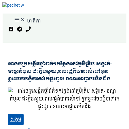
Skip
to
content
មាតិកា
Search
រោងចក្រសន្លឹកថ្នាំជក់១កន្លែងនៅភូមិត្រិប សង្កាត់-
ខណ្ឌកំបូល ជះក្លិនស្អុយ,ពលរដ្ឋពិបាករស់នៅ អ្នក
ខ្លះវេចបង្វិចទៅរកផ្ទះជួល ខណះអាជ្ញាធរមិនដឹង
សង្គម