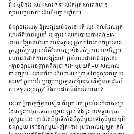
ដឹង ឬមិនដែលឮសោះ ? ទាល់តែអ្នកសារព័ត៌មាន
សួរដេញដោល ទើបដឹងភ្ញាក់ផ្អើល។
ចំណុចដែលគួរឱ្យសង្ស័យបំផុតនោះគឺ លុះពេលដែលអ្នក
សារព័ត៌មានសួរនាំ ដេញដោលរករបាយការណ៍ EIA
(វាយតម្លៃផលប៉ះពាល់បរិស្ថាន) ស្រាប់តែរោងចក្រនោះ
ប្រញាប់ប្រញាល់រើអីវ៉ាន់ចេញទាំងតក់ក្រហល់ទៅវិញ។
មហាជនដាក់ការសង្ស័យថា ប្រហែលជារោងចក្រនេះ
«គ្មានច្បាប់អនុញ្ញាតពិតប្រាកដ» ឬមួយក៏ «ហួសសុពល
ភាពច្បាប់» ទៅហើយ ទើបបានជាគ្រាន់ តែឮសូរអាជ្ញាធរ
ចុះទៅ ស្រាប់តែប្រញាប់ប្រមូលបង្វិចរត់ ដើម្បីគេចវេសពី
ការទទួលខុសត្រូវ និងការផាកពិន័យបែបនេះ ?
នេះជាក្តីបារម្ភថ្មីមួយទៀត ពីព្រោះថា ប្រសិនបើរោងចក្រ
ដែលខ្វះបច្ចេកទេសចម្រោះខ្យល់ និងខ្វះការទទួលខុស
ត្រូវមួយនេះ គ្រាន់តែរើប្តូរទីតាំងពីភូមិមួយទៅភូមិមួយ ឬពី
ខណ្ឌមួយ ទៅខណ្ឌមួយទៀតនោះ ប្រជាពលរដ្ឋស្លូតត្រង់