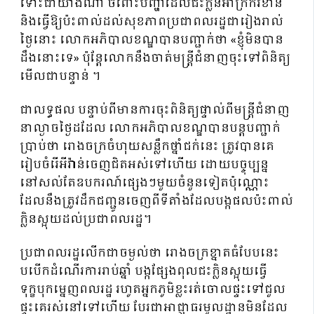
ទោះជាយ៉ាងណា ចំពោះបញ្ហាដែលជះក្លិនអាក្រក់រំខាន
និងធ្វើឱ្យប៉ះពាល់ដល់សុខភាពប្រជាពលរដ្ឋជារៀងរាល់
ថ្ងៃនោះ លោកអភិបាលខណ្ឌបានបញ្ជាក់ថា «ខ្ញុំមិនបាន
ដឹងនោះទេ» ប៉ុន្តែលោកនឹងចាត់មន្ត្រីជំនាញចុះទៅពិនិត្យ
មើលជាបន្ទាន់ ។
ជាលទ្ធផល បន្ទាប់ពីមានការចុះពិនិត្យផ្ទាល់ពីមន្ត្រីជំនាញ
នាល្ងាចថ្ងៃដដែល លោកអភិបាលខណ្ឌបានបន្តបញ្ជាក់
ប្រាប់ថា រោងចក្រចំហុយសន្លឹកថ្នាំជក់នេះ ត្រូវបានគេ
រៀបចំរើអីវ៉ាន់ចេញជិតអស់ទៅហើយ ដោយបច្ចុប្បន្ន
នៅសល់តែឧបករណ៍ផ្សេងៗមួយចំនួនទៀតប៉ុណ្ណោះ
ដែលនឹងត្រូវដឹកជញ្ជូនចេញពីទីតាំងដែលបង្កផលប៉ះពាល់
ក្លិនស្អុយដល់ប្រជាពលរដ្ឋ។
ប្រជាពលរដ្ឋលើកជាចម្ងល់ថា រោងចក្រខ្នាតធំបែបនេះ
បបើកដំណើរការរាប់ឆ្នាំ បង្កផ្សែងពុលជះក្លិនស្អុយធ្វើ
ទុក្ខបុកម្នេញពលរដ្ឋ រហូតអ្នកភូមិខ្លះរត់ចោលផ្ទះទៅជួល
ផ្ទះគេរស់នៅទៅហើយ បែរជាអាជ្ញាធរមូលដ្ឋានមិនដែល