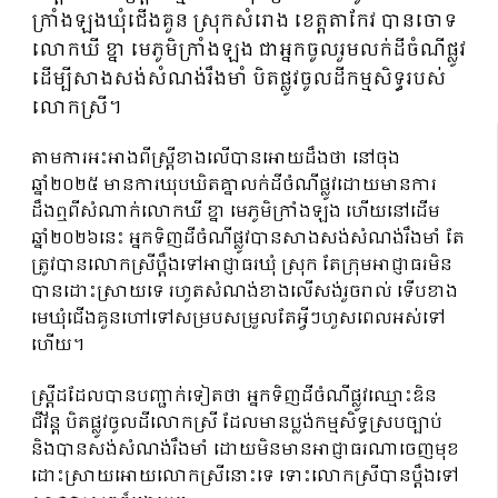
ក្រាំងឡងឃុំជើងគួន ស្រុកសំរោង ខេត្តតាកែវ បានចោទ
លោកឃី ខ្នា មេភូមិក្រាំងឡង ជាអ្នកចូលរួមលក់ដីចំណីផ្លូវ
ដើម្បីសាងសង់សំណង់រឹងមាំ បិតផ្លូវចូលដីកម្មសិទ្ធរបស់
លោកស្រី។
តាមការអះអាងពីស្រ្តីខាងលើបានអោយដឹងថា នៅចុង
ឆ្នាំ២០២៥ មានការឃុបឃិតគ្នាលក់ដីចំណីផ្លូវដោយមានការ
ដឹងឮពីសំណាក់លោកឃី ខ្នា មេភូមិក្រាំងឡង ហើយនៅដើម
ឆ្នាំ២០២៦នេះ អ្នកទិញដីចំណីផ្លូវបានសាងសង់សំណង់រឹងមាំ តែ
ត្រូវបានលោកស្រីប្ដឹងទៅអាជ្ញាធរឃុំ ស្រុក តែក្រុមអាជ្ញាធរមិន
បានដោះស្រាយទេ រហូតសំណង់ខាងលើសង់រួចរាល់ ទើបខាង
មេឃុំជើងគួនហៅទៅសម្របសម្រួលតែអ្វីៗហួសពេលអស់ទៅ
ហើយ។
ស្រ្តីដដែលបានបញ្ជាក់ទៀតថា អ្នកទិញដីចំណីផ្លូវឈ្មោះឌិន
ជីវ័ន្ត បិតផ្លូវចូលដីលោកស្រី ដែលមានប្លង់កម្មសិទ្ធស្របច្បាប់
និងបានសង់សំណង់រឹងមាំ ដោយមិនមានអាជ្ញាធរណាចេញមុខ
ដោះស្រាយអោយលោកស្រីនោះទេ ទោះលោកស្រីបានប្ដឹងទៅ