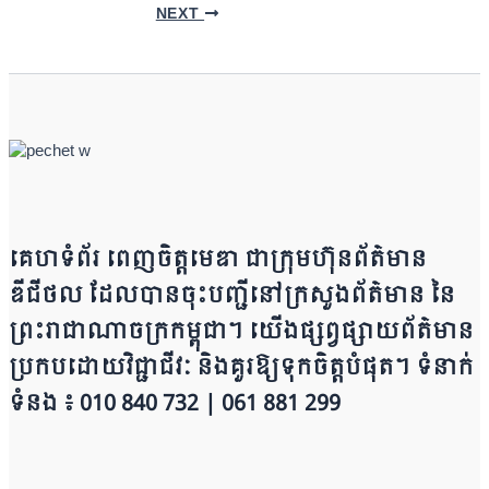
NEXT
គេហទំព័រ ពេញចិត្តមេឌា ជា​ក្រុ​​​​​ម​​​ហ៊ុន​ព័ត៌មាន​
ឌីជីថល ដែ​លបា​ន​​ចុះបញ្ជីនៅក្រសួងព័ត៌មាន នៃ​​​​
ព្រះរាជាណាចក្រ​ក​ម្ពុជា។ យើ​ង​​​​​ផ្សព្វផ្សាយព័​ត៌​មា​​​​ន
ប្រក​ប​ដោ​​​​​​យ​វិជ្ជាជីវៈ និ​ងគួរ​ឱ្យ​ទុកចិត្ត​បំ​ផុត។ ទំនាក់
ទំនង ៖ 010 840 732 | 0​​​​​61 881 299