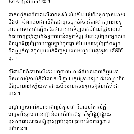
សាលាស្រុកក៏ដោយ។
ពាក់ពន្ធ័ករណីខាងលើលោកស៊ីវ ប៉េងគី មេឃុំជើងគួនបានអោយ
ដឹងថា សំណង់ខាងលើពិតជាខុសច្បាប់មែនតែលោកគ្មានលទ្ធ
ភាពហាមឃាត់ឡើយ តែចំពោះការទិញលក់ដីចំណីផ្លូវខាងលើ
វាជាការត្រូវរ៉ូវគ្នារវាងអ្នកលក់និងអ្នកទិញ ចំពោះផ្លូវច្បាប់អ្នកលក់
និងអ្នកទិញគឺប្រឈមផ្លូវច្បាប់ដូចគ្នា ចំណែកមេភូមិក្រាំងឡង
ដឹងឮឬក៏បានចូលរួមលក់ទិញសូមអោយច្បាប់អនុវត្តតាមនីតិវិធី
ចុះ។
ជុំវិញរឿងរ៉ាវខាងលើនេះ បណ្ដាញសារព័ត៌មានពេញចិត្តមេឌា
មិនអាចសុំការបំភ្លឺពីលោកឃី ខ្នា មេភូមិក្រាំងឡង និងឈ្មោះឌិន
ជីវ័ន្តបាននៅឡើយទេ ដោយមិនមានលេខទូរសព្ទទំនាក់ទំនង
បាន។
បណ្ដាញសារព័ត៌មាន ពេញចិត្តមេឌា នឹងរង់ចាំការបំភ្លឺ
បន្ថែមពីស្ថាប័នជំនាញ និងភាគីពាក់ព័ន្ធ ដើម្បីផ្សព្វផ្សាយ
ជូនសាធារណជនឱ្យបានគ្រប់ជ្រុងជ្រោយ និងតុល្យភាព
ព័ត៌មាន៕