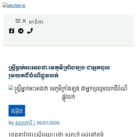
Skip
to
content
មាតិកា
Search
ស្ដ្រីម្នាក់អះអាងថា មេភូមិក្រាំងឡង ជាអ្នកចូល
រួមយកដីចំណីផ្លូវលក់
សង្គម
By
សហការី
|
06/01/2026
ខេត្តតាកែវ៖ស្ដ្រីឈ្មោះម៉ោ សុភក្រ័ រស់នៅភូមិ