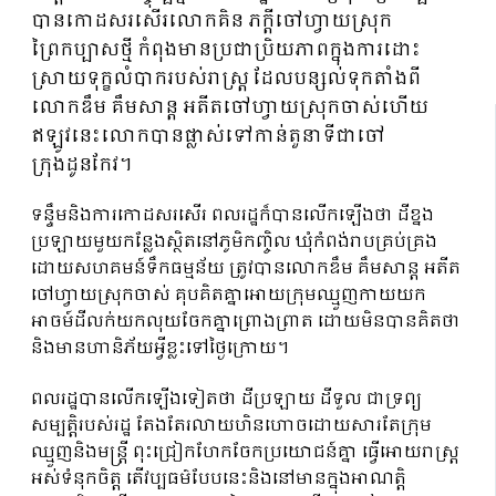
បានកោដសរសើរលោកគិន ភក្ដីចៅហ្វាយស្រុក
ព្រៃកប្បាសថ្មី កំពុងមានប្រជាប្រិយភាពក្នុងការដោះ
ស្រាយទុក្ខលំបាករបស់រាស្រ្ត ដែលបន្សល់ទុកតាំងពី
លោកឌឹម គឹមសាន្ដ អតីតចៅហ្វាយស្រុកចាស់ហើយ
ឥឡូវនេះលោកបានផ្លាស់ទៅកាន់តួនាទីជាចៅ
ក្រុងដូនកែវ។
ទន្ទឹមនិងការកោដសរសើរ ពលរដ្ឋក៏បានលើកឡើងថា ដីខ្នង
ប្រឡាយមួយកន្លែងស្ថិតនៅភូមិកញ្ចិល ឃុំកំពង់រាបគ្រប់គ្រង
ដោយសហគមន៍ទឹកធម្មន័យ ត្រូវបានលោកឌឹម គឹមសាន្ត អតីត
ចៅហ្វាយស្រុកចាស់ គុបគិតគ្នាអោយក្រុមឈ្មួញកាយយក
អាចម៍ដីលក់យកលុយចែកគ្នាព្រោងព្រាត ដោយមិនបានគិតថា
និងមានហានិភ័យអ្វីខ្លះទៅថ្ងៃក្រោយ។
ពលរដ្ឋបានលើកឡើងទៀតថា ដីប្រឡាយ ដីទួល ជាទ្រព្យ
សម្បត្តិរបស់រដ្ឋ តែងតែរលាយហិនហោចដោយសារតែក្រុម
ឈ្មួញនិងមន្រ្តី ពុះជ្រៀកហែកចែកប្រយោជន៍គ្នា ធ្វើអោយរាស្រ្ត
អស់ទំនុកចិត្ត តើវប្បធម៌បែបនេះនិងនៅមានក្នុងអាណត្តិ