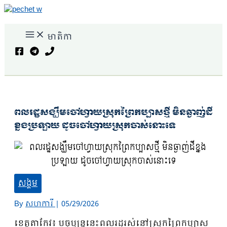
Skip
to
content
មាតិកា
Search
ពលរដ្ឋសង្ឃឹមចៅហ្វាយស្រុកព្រៃកប្បាសថ្មី មិនឆ្ងាញ់ដី
ខ្នងប្រឡាយ ដូចចៅហ្វាយស្រុកចាស់នោះទេ
សង្គម
By
សហការី
|
05/29/2026
ខេត្តតាកែវ៖ បច្ចុប្បន្ននេះពលរដ្ឋរស់នៅស្រុកព្រៃកប្បាស