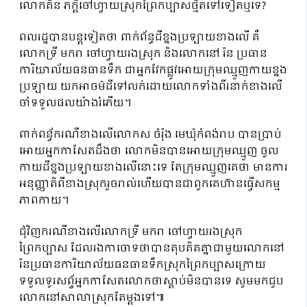
លោកគិន ភក្ដីចៅហ្វាយស្រុកព្រៃកប្បាសថ្មីតទៅទៀតឬទេ?
ពលរដ្ឋបានបន្តទៀតថា ពាក់ព័ន្ធដីខ្នងប្រឡាយខាងលើ គឺ
លោកទ្រី មករា ចៅហ្វាយរងស្រុក និងលោកនៅ រ៉ន ប្រធាន
ការិយាល័យធនធានទឹក ជាអ្នកវែកផ្លូវអោយក្រុមឈ្មួញកាយខ្នង
ប្រឡាយ យកអាចម៌ដីទៅលក់ដោយលោកទាំងពីរនាក់ខាងលើ
ចាំទទួលផលយ៉ាងរំភើយ។
ពាក់ពន្ធ័ករណីខាងលើលោកស ចំរ៉ុង មេឃុំកំពង់រាប បានប្រាប់
អោយអ្នកកាសែតដឹងថា លោកមិនបានអោយក្រុមឈ្មួញ ចូល
កាយដីខ្នងប្រឡាយខាងលើនោះទេ តែក្រុមឈ្មួញគេថា មានការ
អនុញ្ញាតិពីខាងស្រុករួចរាល់ហើយបានជាពួកគេហ៊ានធ្វើសកម្ម
ភាពកាយ។
ជុំវិញករណីខាងលើលោកទ្រី មករា ចៅហ្វាយរងស្រុក
ព្រៃកប្បាស ដែលរងកាចោទថាបានគុបគិតគ្នាជាមួយលោកនៅ
រ៉នប្រធានការិយាល័យធនធានទឹកស្រុកព្រៃកប្បាសក្រោយ
ទទួលទូរសព្ទ័អ្នកកាសែតលោកថាស្ដាប់មិនបានទេ សូមមកជួប
លោកនៅសាលាស្រុកតែម្ដងទៅ៕