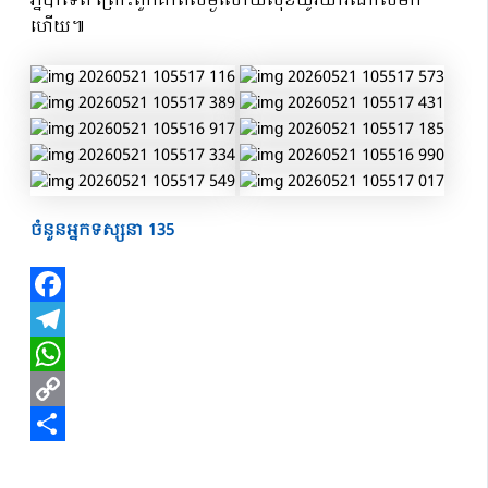
ភ្នំបាទេព ព្រោះពួកគាត់សម្ងំសោយសុខយូរយារណាស់មក
ហើយ៕
ចំនួនអ្នកទស្សនា
135
Facebook
Telegram
WhatsApp
Copy
Link
Share