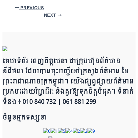
PREVIOUS
NEXT
គេហទំព័រ ពេញចិត្តមេឌា ជា​ក្រុ​​​​​ម​​​ហ៊ុន​ព័ត៌មាន​
ឌីជីថល ដែ​លបា​ន​​ចុះបញ្ជីនៅក្រសួងព័ត៌មាន នៃ​​​​
ព្រះរាជាណាចក្រ​ក​ម្ពុជា។ យើ​ង​​​​​ផ្សព្វផ្សាយព័​ត៌​មា​​​​ន
ប្រក​ប​ដោ​​​​​​យ​វិជ្ជាជីវៈ និ​ងគួរ​ឱ្យ​ទុកចិត្ត​បំ​ផុត។ ទំនាក់
ទំនង ៖ 010 840 732 | 0​​​​​61 881 299
ចំនួនអ្នកទស្សនា