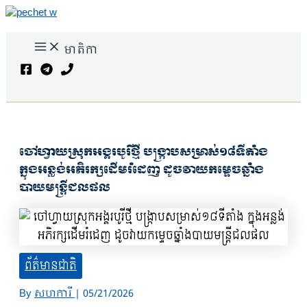
Skip
to
Main
content
មាតិកា
Menu
Search
ចៅហ្វាយស្រុកអង្គរបូរីថ្មី បង្រ្កាបសម្រាស់១៨ទីតាំង
ក្នុងអន្លង់អភិរក្សដើមរំដេញ ដូចវាយកម្ទេចឆ្នាំង
បាយមន្រ្តីជលផល
ព័ត៌មានជាតិ
By
សហការី
|
05/21/2026