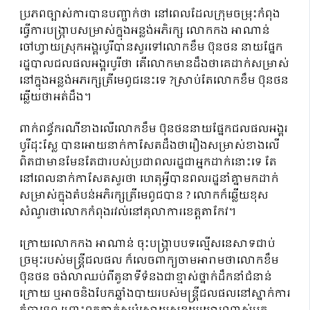
ប្រភពច្បាស់ការបានបញ្ជាក់ថា នៅពេលដែលក្រុមចម្រុះកំពុង
ធ្វើការបង្ក្រាបសម្រាស់ក្នុងអន្លង់អភិរក្ស លោកកង អាណាន់
ចៅហ្វាយស្រុកអង្គរបូរីបានសួរទៅលោកខឹម ប៊ុនថន នាយផ្នែក
រដ្ឋបាលជលផលអង្គរបូរីថា តើលោកមានដឹងថាគេដាក់សម្រាស់
នៅក្នុងអន្លង់អភរក្សត្រីមេពូជនេះទេ ?ស្រាប់តែលោកខឹម ប៊ុនថន
ឆ្លើយថាអត់ដឹង។
ពាក់ពន្ធ័ករណីខាងលើលោកខឹម ប៊ុនថននាយផ្នែកជលផលអង្គរ
បូរីដុះស្លែ បានអោយនាក់កាសែតដឹងថារឿងសម្រាស់ខាងលើ
ពិតជាមានមែនតែជារបស់ប្រជាពលរដ្ឋជាអ្នកដាក់នោះទេ តែ
នៅពេលនាក់កាសែតសួរថា ហេតុអ្វីបានពលរដ្ឋនាំគ្នាមកដាក់
សម្រាស់ក្នុងតំបន់អភិរក្សត្រីមេពូជបាន ? លោកក៏ឆ្លើយខុស
សំណួរថាលោកកំពុងរវល់នៅតុលាការខេត្តតាកែវ។
ក្រោយលោកកង អាណាន់ ចុះបង្ក្រាបបទល្មើសនេសាទជាប់
ច្រមុះរបស់មន្រ្តីជលផល ក៏លេចពាក្យចាមអារាមថាលោកខឹម
ប៊ុនថន ចង់លាឈប់ពីតួនាទីទំនងជាខ្មាស់ថ្នាក់ដឹកនាំជំនាន់
ក្រោយ ឬអាចនិងបែកឆ្នាំងបាយរបស់មន្រ្តីជលផលនៅស្នាក់ការ