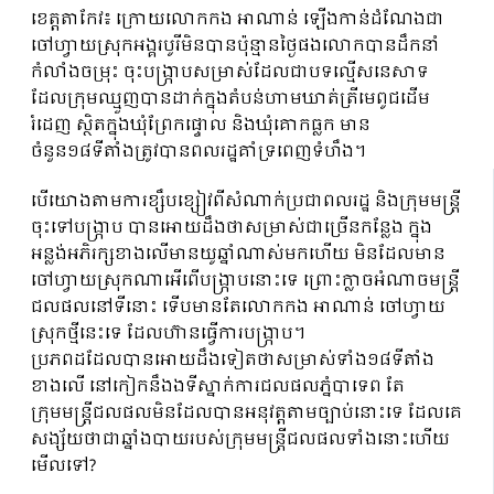
ខេត្តតាកែវ៖ ក្រោយលោកកង អាណាន់ ឡើងកាន់ដំណែងជា
ចៅហ្វាយស្រុកអង្គរបូរីមិនបានប៉ុន្មានថ្ងៃផងលោកបានដឹកនាំ
កំលាំងចម្រុះ ចុះបង្ក្រាបសម្រាស់ដែលជាបទល្មើសនេសាទ
ដែលក្រុមឈ្មួញបានដាក់ក្នុងតំបន់ហាមឃាត់ត្រីមេពូជដើម
រំដេញ ស្ថិតក្នុងឃុំព្រែកផ្ទោល និងឃុំគោកធ្លក មាន
ចំនួន១៨ទីតាំងត្រូវបានពលរដ្ឋគាំទ្រពេញទំហឹង។
បើយោងតាមការខ្សឹបខ្សៀវពីសំណាក់ប្រជាពលរដ្ឋ និងក្រុមមន្រ្តី
ចុះទៅបង្ក្រាប បានអោយដឹងថាសម្រាស់ជាច្រើនកន្លែង ក្នុង
អន្លង់អភិរក្សខាងលើមានយូឆ្នាំណាស់មកហើយ មិនដែលមាន
ចៅហ្វាយស្រុកណាអើពើបង្ក្រាបនោះទេ ព្រោះក្លាចអំណាចមន្រ្តី
ជលផលនៅទីនោះ ទើបមានតែលោកកង អាណាន់ ចៅហ្វាយ
ស្រុកថ្មីនេះទេ ដែលហ៊ានធ្វើការបង្រ្កាប។
ប្រភពដដែលបានអោយដឹងទៀតថាសម្រាស់ទាំង១៨ទីតាំង
ខាងលើ នៅកៀកនឹងងទីស្នាក់ការជលផលភ្នំបាទេព តែ
ក្រុមមន្រ្តីជលផលមិនដែលបានអនុវត្តតាមច្បាប់នោះទេ ដែលគេ
សង្ស័យថាជាឆ្នាំងបាយរបស់ក្រុមមន្រ្តីជលផលទាំងនោះហើយ
មើលទៅ?