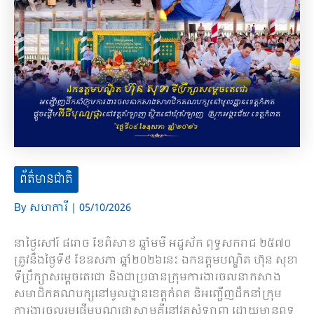
ព័ត៌មានជាតិ
By
សហការី
|
05/10/2026
នាថ្ងៃសៅរ៍ ៨រោច ខែពិសាខ ឆ្នាំមមី អដ្ឋស័ក ពុទ្ធសករាជ ២៥៧០
ត្រូវនឹងថ្ងៃទី៩ ខែឧសភា ឆ្នាំ២០២៦នេះ ឯកឧត្តមបណ្ឌិត ហ៊ុន សុខា
ទីប្រឹក្សាសម្តេចតេជោ និងជាប្រធានក្រុមការងារចលនាកសាង
សមាជិកគណបក្សនៅមូលដ្ឋានខេត្តកំពត និអញ្ជើញដឹកនាំក្រុម
ការងារចូលរួមផ្តើមបុណ្យផ្កាសាមគ្គីនៅវត្តសំឡាញ ដោយមានពុទ្ធ