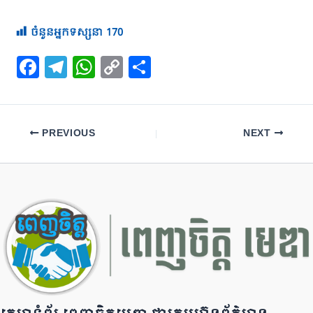
ចំនួនអ្នកទស្សនា
170
F
T
W
C
S
a
el
h
o
h
c
e
at
p
ar
e
gr
s
y
e
PREVIOUS
NEXT
b
a
A
Li
o
m
p
n
o
p
k
k