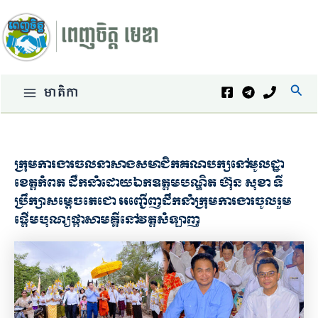
Skip
to
content
Sear
មាតិកា
Main
Menu
ក្រុមការងារចលនាសាងសមាជិកគណបក្សនៅមូលដ្ឋា
ខេត្តកំពត ដឹកនាំដោយឯកឧត្តមបណ្ឌិត ហ៊ុន សុខា ទី
ប្រឹក្សាសម្តេចតេជោ អញ្ជើញដឹកនាំក្រុមការងារចូលរួម
ផ្តើមបុណ្យផ្កាសាមគ្គីនៅវត្តសំឡាញ