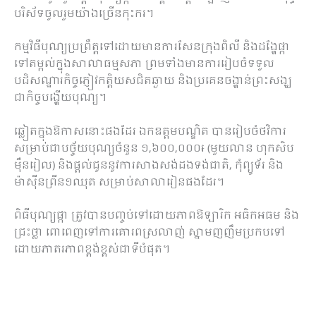
បរិស័ទចូលរួមយ៉ាងច្រើនកុះករ។
កម្មវិធីបុណ្យប្រព្រឹត្តទៅដោយមានការសែនក្រុងពិលី និងដង្ហែផ្កា
ទៅតម្កល់ក្នុងសាលាធម្មសភា ព្រមទាំងមានការរៀបចំទទួល
បដិសណ្ឋារកិច្ចភ្ញៀវកត្តិយសជិតឆ្ងាយ និងប្រគេនចង្ហាន់ព្រះសង្ឃ
ជាកិច្ចបង្ហើយបុណ្យ។
ឆ្លៀតក្នុងឱកាសនោះផងដែរ ឯកឧត្តមបណ្ឌិត បានរៀបចំថវិការ
សម្រាប់ជាបច្ច័យបុណ្យចំនួន ១,៦០០,០០០៛ (មួយលាន ហុកសិប
ម៉ឺនរៀល) និងផ្តល់ជូននូវការសាងសង់ដងទង់ជាតិ, កុំព្យូទ័រ និង
ម៉ាស៊ីនព្រីន១ឈុត សម្រាប់សាលារៀនផងដែរ។
ពិធីបុណ្យផ្កា ត្រូវបានបញ្ចប់ទៅដោយភាពឱឡារិក អធិកអធម និង
ជ្រះថ្លា ពោពេញទៅការគោរពស្រលាញ់ ស្នាមញញឹមប្រកបទៅ
ដោយភាតរភាពខ្ពង់ខ្ពស់ជាទីបំផុត។