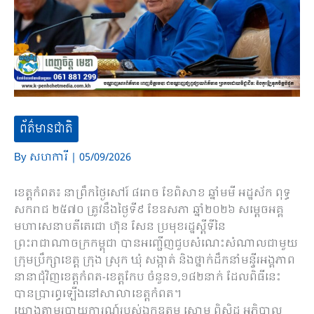
ព័ត៌មានជាតិ
By
សហការី
|
05/09/2026
ខេត្តកំពត៖ នាព្រឹកថ្ងៃសៅរ៍ ៨រោច ខែពិសាខ ឆ្នាំមមី អដ្ឋស័ក ពុទ្ធ
សករាជ ២៥៧០ ត្រូវនឹងថ្ងៃទី៩ ខែឧសភា ឆ្នាំ២០២៦ សម្តេចអគ្គ
មហាសេនាបតីតេជោ ហ៊ុន សែន ប្រមុខរដ្ឋស្ដីទីនៃ
ព្រះរាជាណាចក្រកម្ពុជា បានអញ្ជើញជួបសំណេះសំណាលជាមួយ
ក្រុមប្រឹក្សាខេត្ត ក្រុង ស្រុក ឃុំ សង្កាត់ និងថ្នាក់ដឹកនាំមន្ទីរអង្គភាព
នានាជុំវិញខេត្តកំពត-ខេត្តកែប ចំនួន១,១៨២នាក់ ដែលពិធីនេះ
បានប្រារព្ធឡើងនៅសាលាខេត្តកំពត។
យោងតាមរបាយការណ៍របស់ឯកឧត្តម សោម ពិសិដ្ឋ អភិបាល