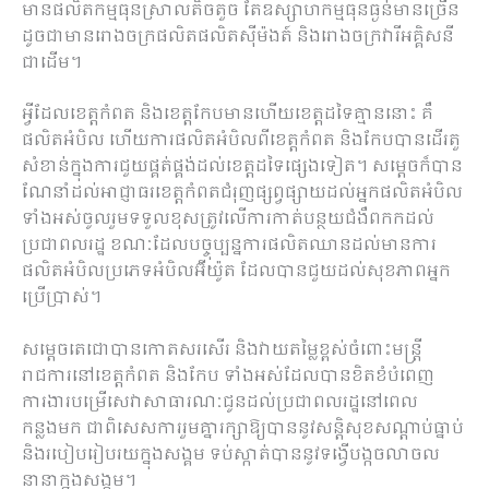
មានផលិតកម្មធុនស្រាលតិចតួច តែឧស្សាហកម្មធុនធ្ងន់មានច្រើន
ដូចជាមានរោងចក្រផលិតផលិតស៊ីម៉ងត៍ និងរោងចក្រវារីអគ្គិសនី
ជាដើម។
អ្វីដែលខេត្តកំពត និងខេត្តកែបមានហើយខេត្តដទៃគ្មាននោះ គឺ
ផលិតអំបិល ហើយការផលិតអំបិលពីខេត្តកំពត និងកែបបានដើរតួ
សំខាន់ក្នុងការជួយផ្គត់ផ្គង់ដល់ខេត្តដទៃផ្សេងទៀត។ សម្តេចក៏បាន
ណែនាំដល់អាជ្ញាធរខេត្តកំពតជំរុញផ្សព្វផ្សាយដល់អ្នកផលិតអំបិល
ទាំងអស់ចូលរួមទទួលខុសត្រូវលើការកាត់បន្ថយជំងឺពកកដល់
ប្រជាពលរដ្ឋ ខណៈដែលបច្ចុប្បន្នការផលិតឈានដល់មានការ
ផលិតអំបិលប្រភេទអំបិលអ៊ីយ៉ូត ដែលបានជួយដល់សុខភាពអ្នក
ប្រើប្រាស់។
សម្តេចតេជោបានកោតសរសើរ និងវាយតម្លៃខ្ពស់ចំពោះមន្ត្រី
រាជការនៅខេត្តកំពត និងកែប ទាំងអស់ដែលបានខិតខំបំពេញ
ការងារបម្រើសេវាសាធារណៈជូនដល់ប្រជាពលរដ្ឋនៅពេល
កន្លងមក ជាពិសេសការរួមគ្នារក្សាឱ្យបាននូវសន្តិសុខសណ្តាប់ធ្នាប់
និងរបៀបរៀបរយក្នុងសង្គម ទប់ស្កាត់បាននូវទង្វើបង្កចលាចល
នានាក្នុងសង្គម។