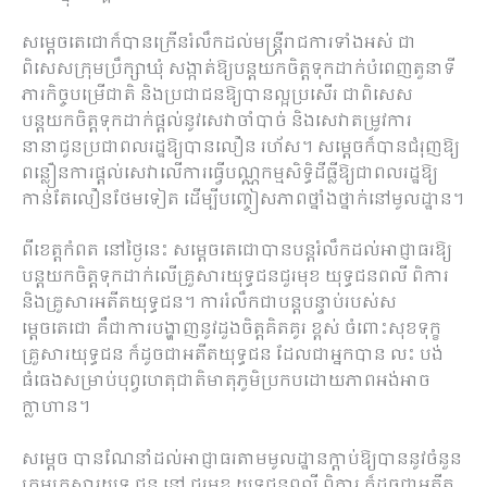
សម្តេចតេជោក៏បានក្រើនរំលឹកដល់មន្ត្រីរាជការទាំងអស់ ជា
ពិសេសក្រុមប្រឹក្សាឃុំ សង្កាត់ឱ្យបន្តយកចិត្តទុកដាក់បំពេញតួនាទី
ភារកិច្ចបម្រើជាតិ និងប្រជាជនឱ្យបានល្អប្រសើរ ជាពិសេស
បន្តយកចិត្តទុកដាក់ផ្តល់នូវសេវាចាំបាច់ និងសេវាតម្រូវការ
នានាជូនប្រជាពលរដ្ឋឱ្យបានលឿន រហ័ស។ សម្តេចក៏បានជំរុញឱ្យ
ពន្លឿនការផ្តល់សេវាលើការធ្វើបណ្ណកម្មសិទ្ធិដីធ្លីឱ្យជាពលរដ្ឋឱ្យ
កាន់តែលឿនថែមទៀត ដើម្បីបញ្ចៀសភាពថ្នាំងថ្នាក់នៅមូលដ្ឋាន។
ពីខេត្តកំពត នៅថ្ងៃនេះ សម្តេចតេជោបានបន្តរំលឹកដល់អាជ្ញាធរឱ្យ
បន្តយកចិត្តទុកដាក់លើគ្រួសារយុទ្ធជនជួរមុខ យុទ្ធជនពលី ពិការ
និងគ្រួសារអតីតយុទ្ធជន។ ការរំលឹកជាបន្តបន្ទាប់របស់ស
ម្តេចតេជោ គឺជាការបង្ហាញនូវដួងចិត្តគិតគូរ ខ្ពស់ ចំពោះសុខទុក្ខ
គ្រួសារយុទ្ធជន ក៏ដូចជាអតីតយុទ្ធជន ដែលជាអ្នកបាន លះ បង់
ធំធេងសម្រាប់បុព្វហេតុជាតិមាតុភូមិប្រកបដោយភាពអង់អាច
ក្លាហាន។
សម្តេច បានណែនាំដល់អាជ្ញាធរតាមមូលដ្ឋានក្តាប់ឱ្យបាននូវចំនួន
ក្រុមគ្រួសារយុទ្ធ ជន នៅ ជួរមុខ យុទ្ធជនពលី ពិការ ក៏ដូចជាអតីត