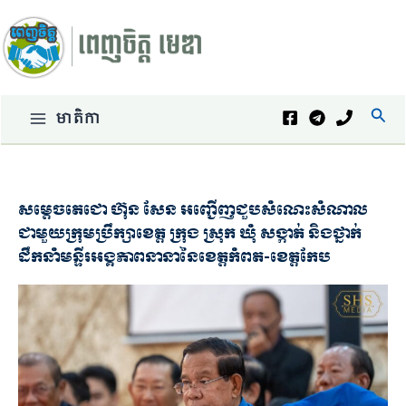
Skip
to
content
Sear
មាតិកា
សម្តេចតេជោ ហ៊ុន សែន អញ្ជើញជួបសំណេះសំណាល
ជាមួយក្រុមប្រឹក្សាខេត្ត ក្រុង ស្រុក ឃុំ សង្កាត់ និងថ្នាក់
ដឹកនាំមន្ទីរអង្គភាពនានានៃខេត្តកំពត-ខេត្តកែប