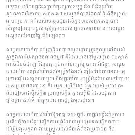
យុទ្ធជន ហើយត្រូវឧស្សាហ៍ចុះសួរសុខទុក្ខ និង ពិនិត្យមើល
ស្ថានភាពជីវភាពរបស់ពួកគេ។ សម្តេចក៏បានណែនាំឱ្យពិនិត្យផ្តល់
អាហារូប ករ ណ៍របស់សម្តេចជូនដល់កូនៗរបស់ពួកគេឱ្យបាន
សិក្សារៀនសូត្រខ្ពស់ ឬឱ្យកូនៗរបស់ ពួកគេទទួលបានការបណ្តុះ
បណ្តាលជំនាញវិជ្ជាជីវៈផ្សេងៗ។
សម្ដេចតេជោក៏បានជំរុញឱ្យអាជ្ញាធរមូលដ្ឋានត្រូវចូលរួមទាំងអស់
គ្នាក្នុងការថែរក្សាធនធានធម្មជាតិដែលមាននៅមូលដ្ឋាន ទប់ស្កាត់
ការបំផ្លិចបំផ្លាញ និងរួមគ្នាក្នុងការថែរក្សាឱ្យបានគង់វង្ស។ សម្ដេច
តេជោក៏បានក្រើនរំលឹកដល់មន្ត្រីទាំងអស់ ចៀសវាងភាពអសកម្ម
ឬការគៀបសង្កត់ណាមួយ និងត្រូវចាំថា «មន្ត្រីមិនមែនជាចៅហ្វាយ
របស់ប្រជាជននោះទេ គឺជាអ្នកបម្រើដ៏ស្មោះត្រង់របស់ប្រជាជន»
និងចៀសវាងប្ដីស័ក្តិ៣ ប្រពន្ធស័ក្តិ៤ កូនស័ក្តិ៥ ដែលបង្កភាព
ថ្នាំងថ្នាក់ដល់ទឹកចិត្តប្រជាពលរដ្ឋក្នុងមូលដ្ឋាន។
សម្តេចតេជោក៏បានរំលឹកឱ្យអាជ្ញាធរខេត្តកំពតត្រូវបង្កើនកិច្ចសហ
ប្រតិបត្តិការបន្ថែមទៀតតាមព្រំដែនជាមួយប្រទេសវៀតណាម
ដើម្បីបង្កលក្ខណៈងាយស្រួលដល់ទំនាក់ទំនងប្រជាជន និង