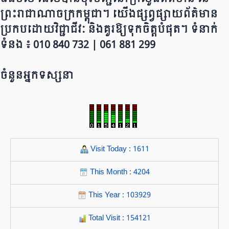
ព្រះរាជាណាចក្រ​ក​ម្ពុជា។ យើ​ង​​​​​ផ្សព្វផ្សាយព័​ត៌​មា​​​​ន
ប្រក​ប​ដោ​​​​​​យ​វិជ្ជាជីវៈ និ​ងគួរ​ឱ្យ​ទុកចិត្ត​បំ​ផុត។ ទំនាក់
ទំនង ៖ 010 840 732 | 0​​​​​61 881 299
ចំនួនអ្នកទស្សនា
Visit Today : 1611
This Month : 4204
This Year : 103929
Total Visit : 154121