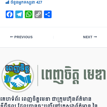
ចំនួនអ្នកទស្សនា
427
F
T
W
C
S
a
el
h
o
h
c
e
at
p
ar
e
gr
s
y
e
PREVIOUS
NEXT
b
a
A
Li
o
m
p
n
o
p
k
k
គេហទំព័រ ពេញចិត្តមេឌា ជា​ក្រុ​​​​​ម​​​ហ៊ុន​ព័ត៌មាន​
ឌីជីថល ដែ​លបា​ន​​ចុះបញ្ជីនៅក្រសួងព័ត៌មាន នៃ​​​​