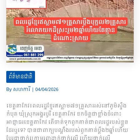
ព័ត៌មានជាតិ
By
សហការី
|
04/04/2026
ខេត្តតាកែវ៖ពលរដ្ឋខ្មែរឥស្លាម៧១គ្រួសាររស់នៅភូមិស្ទឹង
កំបុត ឃុំស្រុកអង្គរបូរី ខេត្តតាកែវ ខកចិត្តជាខ្លាំងចំពោះ
អាជ្ញាធរខេត្តតាកែវ តើចាត់ទុកពួកគាត់ជាពលរដ្ឋរបស់ខ្លួន
ដែរឬទេ? បានជាពាក្យបណ្ដឹងរបស់ពួកគាត់ប្ដឹង២ឆ្នាំហើយ
បែរជាថ្នាក់ក្រោមរុញដាក់ថ្នាក់លើ ហើយថ្នាក់លើ