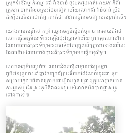
ស្រុកទំនើងម្នាក់ឈ្មោះវង់ វ៉ាន់ចាន់ ចុះមកអ៊ុងអាត់អោយភាគីពីរ
គ្រួសារ ចាក់ដីលុបស្រះថែមទៀត ហើយលោកវង់ វ៉ាន់ចាន់ ប្រឹង
ដំឡើងសសៃករដាក់ពួកគាត់ថា លោកធ្វើតាមបញ្ជារបស់ថ្នាក់លើ។
យោងតាមសម្ដីលោកព្រំ ឈួនមេភូមិស្ទឹងកំបុត បានអោយដឹងថា
លោកធ្វើមេភូមិនៅទីនេះឡើងដុះស្លែរទៅហើយ គ្មានអ្នកណាហ៊ាន
រំលោភយកដីស្រះទឹករួមនេះទេទើបតែបុគ្គលពីរគ្រួសារខាងលើនេះ
ដែលហ៊ានរំលោភចង់បានដីស្រះទឹករួមមកធ្វើកម្មសិទ្ធ។
លោកមេភូមិបញ្ជាក់ថា លោកនិងតស៊ូជាមួយបងប្អូនអ្នក
ភូមិ៧១គ្រួសារ នាំគ្នាថែរក្សាដីស្រះទឹកកេរ៍ដំណែលដូនតា ទុក
សម្រាប់ក្មេងៗជំនាន់ក្រោយជារៀងរហូត ព្រោះក្រុមអាជ្ញាធរមាន
ការផ្លាស់ប្តូរតែស្រះភូមិនិងពលរដ្ឋរបស់លោកមិនបានផ្លាស់ប្តូរ
ទៅណាទេ៕