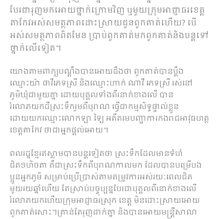
បែរជារុញមកអោយថ្នាក់ក្រោមវិញ ឬមួយក្រុមអាជ្ញាធរខេត្ត
តាកែវអស់សមត្ថភាពដោះស្រាយជូនពួកគាត់ហើយ? បើ
អស់សមត្ថភាពពិតមែន ប្រាប់ពួកគាត់មកពួកគាត់និងបន្តទៅ
ថ្នាក់លើទៀត។
យោងតាមពាក្យបណ្ដឹងបានអោយដឹងថា ពួកគាត់បានប្ដឹង
ឈ្មោះយ៉ា ផាវីភេទស្រី និងឈ្មោះហាក់ ណាវី ភេទស្រី រស់នៅ
ភូមិឃុំជាមួយគ្នា ដោយបុគ្គលទាំងពីរនាក់ខាងលើ បាន
រំលោភយកដីស្រះទឹករួមពីបុរាណ ធ្វើជាកម្មសិទ្ធផ្ទាល់ខ្លូន
ដោយយកឈ្មោះលោកឡា ឡៃ អតីតមេបញ្ជាការកងរាជអាវុធហត្ថ
ខេត្តតាកែវ ថាជាអ្នកផ្ដល់អោយ។
ពលរដ្ឋខ្មែរឥស្លាមបានបន្តទៀតថា ស្រះទឹកដែលមានទំហំ
ជិត១ហិចតា គឺជាស្រះទឹកពីបុរាណកាលមក ដែលបានបម្រើបង
ប្អូនអ្នកភូមិ សម្រាប់ប្រើប្រាស់តាមតម្រូវការអស់រយៈពេលជិត
មួយរយឆ្នាំហើយ តែស្រាប់បច្ចុប្បន្នបែរជាបុគ្គលពីរនាក់ខាងលើ
រំលោភយកហើយក្រុមអាជ្ញាធរស្រុក ខេត្ត មិនដោះស្រាយអោយ
ពួកគាត់សោះ។គ្រាន់តែរុញដាក់គ្នា និងបានអោយមន្រ្តីសាលា