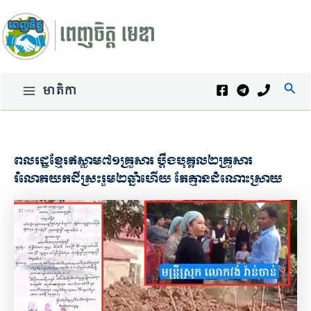
Skip
to
content
Sear
មាតិកា
Main
Menu
ពលរដ្ឋខ្មែរឥស្លាម៧១គ្រួសារ ប្ដឹងបុគ្គល២គ្រួសារ
រំលោភយកដីស្រះរួម២ឆ្នាំហើយ តែគ្មានដំណោះស្រាយ