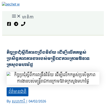
Skip
to
Main
content
មាតិកា
Menu
Search
កិច្ចប្រជុំស្ដីពីការពង្រឹងវិន័យ ដើម្បីលើកកម្ពស់
ប្រសិទ្ធភាពការងាររបស់មន្ត្រីរាជការក្រោមឱវាទ
ក្រសួងមហាផ្ទៃ
ព័ត៌មានជាតិ
By
សហការី
|
04/02/2026