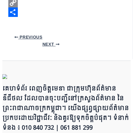
WhatsApp
Copy
Link
Share
PREVIOUS
NEXT
គេហទំព័រ ពេញចិត្តមេឌា ជា​ក្រុ​​​​​ម​​​ហ៊ុន​ព័ត៌មាន​
ឌីជីថល ដែ​លបា​ន​​ចុះបញ្ជីនៅក្រសួងព័ត៌មាន នៃ​​​​
ព្រះរាជាណាចក្រ​ក​ម្ពុជា។ យើ​ង​​​​​ផ្សព្វផ្សាយព័​ត៌​មា​​​​ន
ប្រក​ប​ដោ​​​​​​យ​វិជ្ជាជីវៈ និ​ងគួរ​ឱ្យ​ទុកចិត្ត​បំ​ផុត។ ទំនាក់
ទំនង ៖ 010 840 732 | 0​​​​​61 881 299