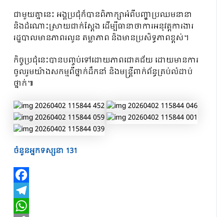
ជាមួយគ្នានេះ អង្គប្រជុំក៏បានពិភាក្សាអំពីបញ្ហាប្រឈមនានា
និងដំណោះស្រាយជាក់ស្តែង ដើម្បីធានាថាការអនុវត្តការងារ
រដ្ឋបាលមានភាពរលូន តម្លាភាព និងមានប្រសិទ្ធភាពខ្ពស់។
កិច្ចប្រជុំនេះបានបញ្ចប់ទៅដោយភាពជោគជ័យ ដោយមានការ
ចូលរួមយ៉ាងសកម្មពីថ្នាក់ដឹកនាំ និងមន្ត្រីពាក់ព័ន្ធគ្រប់លំដាប់
ថ្នាក់៕
ចំនួនអ្នកទស្សនា
131
Facebook
Telegram