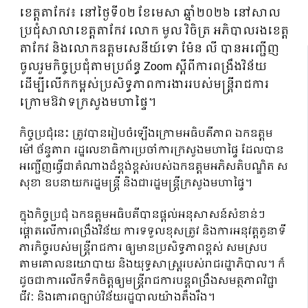
ខេត្តតាកែវ៖ នៅថ្ងៃទី០២ ខែមេសា ឆ្នាំ២០២៦ នៅសាល
ប្រជុំសាលាខេត្តតាកែវ លោក មូល វិចិត្រ អភិបាលរងខេត្ត
តាកែវ និងលោកឧត្តមសេនីយ៍ទោ ម៉ែន លី បានអញ្ជើញ
ចូលរួមកិច្ចប្រជុំតាមប្រព័ន្ធ Zoom ស្ដីពីការពង្រឹងវិន័យ
ដើម្បីលើកកម្ពស់ប្រសិទ្ធភាពការងាររបស់មន្ត្រីរាជការ
ក្រោមឱវាទក្រសួងមហាផ្ទៃ។
កិច្ចប្រជុំនេះ ត្រូវបានរៀបចំឡើងក្រោមអធិបតីភាព ឯកឧត្តម
ម៉ៅ ច័ន្ទតារា រដ្ឋលេខាធិការប្រចាំការក្រសួងមហាផ្ទៃ ដែលបាន
អញ្ជើញធ្វើជាតំណាងដ៏ខ្ពង់ខ្ពស់របស់ឯកឧត្តមអភិសតិបណ្ឌិត ស
សុខា ឧបនាយករដ្ឋមន្ត្រី និងជារដ្ឋមន្ត្រីក្រសួងមហាផ្ទៃ។
ក្នុងកិច្ចប្រជុំ ឯកឧត្តមអធិបតីបានផ្តល់អនុសាសន៍សំខាន់ៗ
ផ្តោតលើការពង្រឹងវិន័យ ការទទួលខុសត្រូវ និងការអនុវត្តតួនាទី
ភារកិច្ចរបស់មន្ត្រីរាជការ ឲ្យមានប្រសិទ្ធភាពខ្ពស់ សមស្រប
តាមគោលនយោបាយ និងយុទ្ធសាស្ត្ររបស់រាជរដ្ឋាភិបាល។ ក៏
ដូចជាការលើកទឹកចិត្តឲ្យមន្ត្រីរាជការបន្តពង្រឹងសមត្ថភាពវិជ្ជា
ជីវៈ និងគោរពច្បាប់វិន័យរដ្ឋបាលយ៉ាងតឹងរឹង។