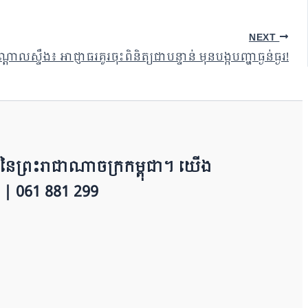
NEXT
្ទឹង៖ អាជ្ញាធរគួរចុះពិនិត្យជាបន្ទាន់ មុនបង្កបញ្ហាធ្ងន់ធ្ងរ!
​​ព្រះរាជាណាចក្រ​ក​ម្ពុជា។ យើ​ង​​​​​
 | 0​​​​​61 881 299