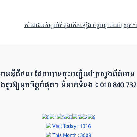
សំណង់អត់ច្បាប់កំពុងកើនឡើង បន្តបន្ទាប់នៅស្រុកកណ្ដាលស
ព័ត៌មាន​ឌីជីថល ដែ​លបា​ន​​ចុះបញ្ជីនៅក្រសួងព័ត៌មាន នៃ​​
ជីវៈ និ​ងគួរ​ឱ្យ​ទុកចិត្ត​បំ​ផុត។ ទំនាក់ទំនង ៖ 010 840 732
Visit Today : 1016
This Month : 3609