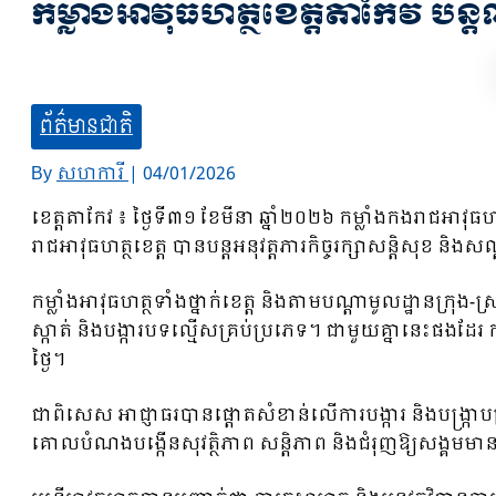
កម្លាំងអាវុធហត្ថខេត្តតាកែវ បន្ត
ព័ត៌មានជាតិ
By
សហការី
|
04/01/2026
ខេត្តតាកែវ ៖ ថ្ងៃទី៣១ ខែមីនា ឆ្នាំ២០២៦ កម្លាំងកងរាជអាវ
រាជអាវុធហត្ថខេត្ត បានបន្តអនុវត្តភារកិច្ចរក្សាសន្តិសុខ និងស
កម្លាំងអាវុធហត្ថទាំងថ្នាក់ខេត្ត និងតាមបណ្តាមូលដ្ឋានក្រុ
ស្កាត់ និងបង្ការបទល្មើសគ្រប់ប្រភេទ។ ជាមួយគ្នានេះផងដែរ
ថ្ងៃ។
ជាពិសេស អាជ្ញាធរបានផ្តោតសំខាន់លើការបង្ការ និងបង្រ្ក
គោលបំណងបង្កើនសុវត្ថិភាព សន្តិភាព និងជំរុញឱ្យសង្គ