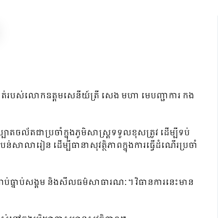
៉ឺងម៉ាត់របស់លោកឧត្តមសេនីយ៍ត្រី សេង មហា មេបញ្ជាការ កង
ាតចល័តជាប្រចាំក្នុងភូមិសាស្ត្រទទួលខុសត្រូវ ដើម្បីទប់
់សាលារៀន ដើម្បីធានាសុវត្ថិភាពក្នុងការធ្វើដំណើរប្រចាំ
្តាប់ធ្នាប់សង្គម និងសីលធម៌សាធារណៈ។ វិធានការនេះមាន