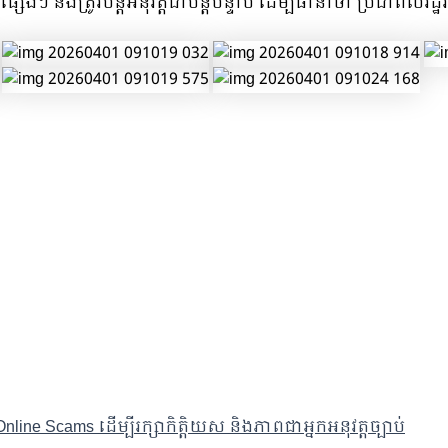
ារផ្សេងៗ នឹងត្រូវបន្តអនុវត្តជាបន្តបន្ទាប់ ដើម្បីធានាថា ប្រជាពល
nline Scams ដើម្បីរក្សាកិត្តិយស និងភាពជាអ្នកអនុវត្តច្បាប់