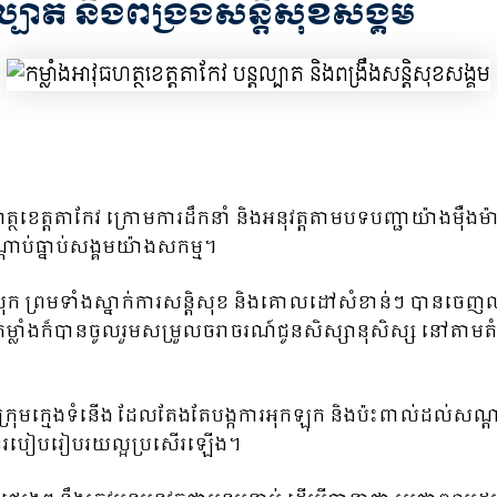
ល្បាត និងពង្រឹងសន្តិសុខសង្គម
ុធហត្ថខេត្តតាកែវ ក្រោមការដឹកនាំ និងអនុវត្តតាមបទបញ្ជាយ៉ាងម
ណ្តាប់ធ្នាប់សង្គមយ៉ាងសកម្ម។
ង-ស្រុក ព្រមទាំងស្នាក់ការសន្តិសុខ និងគោលដៅសំខាន់ៗ បានចេញល្ប
 កម្លាំងក៏បានចូលរួមសម្រួលចរាចរណ៍ជូនសិស្សានុសិស្ស នៅតាមតំបន
ាបក្រុមក្មេងទំនើង ដែលតែងតែបង្កការអុកឡុក និងប៉ះពាល់ដល់សណ
មមានរបៀបរៀបរយល្អប្រសើរឡើង។