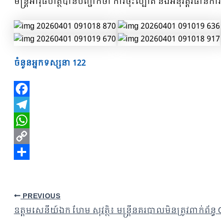
មន្រ្តីអាវុធហត្ថបានបញ្ជាក់ថា ការចុះល្បាត និងអនុវត្តវិធានក
ចំនួនអ្នកទស្សនា
122
Facebook
Telegram
WhatsApp
Copy
Link
Share
PREVIOUS
ឧត្តមសេនីយ៍ឯក ហែម សុវត្ថិ៖ មន្ត្រីនគរបាលមិនត្រូវពាក់ព័ន្ធ O