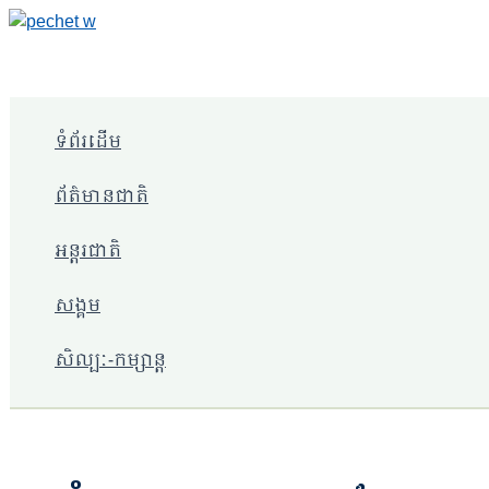
Skip
to
content
ទំព័រដើម
ព័ត៌មានជាតិ
អន្តរជាតិ
សង្គម
សិល្បៈ-កម្សាន្ត