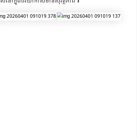
រដ្ឋរស់នៅក្នុងបរិយាកាសមានសុវត្ថិភាព៕