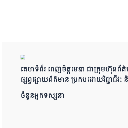
គេហទំព័រ ពេញចិត្តមេឌា ជា​ក្រុ​​​​​ម​​​ហ៊ុន​
ផ្សព្វផ្សាយព័​ត៌​មា​​​​ន ប្រក​ប​ដោ​​​​​​យ​វិជ្ជា
ចំនួនអ្នកទស្សនា