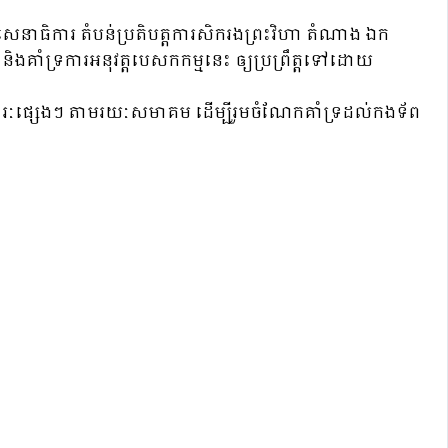
នាធិការ តំបន់ប្រតិបត្តការសិករងព្រះវិហា តំណាង ឯក
និងគាំទ្រការអនុវត្តបេសកកម្មនេះ ឲ្យប្រព្រឹត្តទៅដោយ
ារៈផ្សេងៗ តាមរយៈសមាគម ដើម្បីរួមចំណែកគាំទ្រដល់កងទ័ព