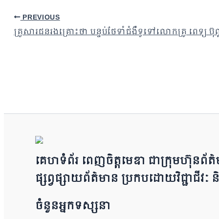
PREVIOUS
គ្រួសារជនរងគ្រោះថា បន្ទប់ថែទាំជំងឺទូទៅលោកគ្រូ ពេទ្យ ប៊ុណ្ណ
គេហទំព័រ ពេញចិត្តមេឌា ជា​ក្រុ​​​​​ម​​​ហ៊ុន​
ផ្សព្វផ្សាយព័​ត៌​មា​​​​ន ប្រក​ប​ដោ​​​​​​យ​វិជ្ជា
ចំនួនអ្នកទស្សនា