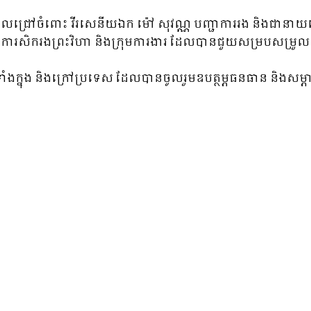
លជ្រៅចំពោះ វីរសេនីយឯក ម៉ៅ សុវណ្ណ បញ្ជាការរង និងជានាយសេ
តិបត្តការសិករងព្រះវិហា និងក្រុមការងារ ដែលបានជួយសម្របសម្រួល 
ក្នុង និងក្រៅប្រទេស ដែលបានចូលរួមឧបត្ថម្ភធនធាន និងសម្ភ