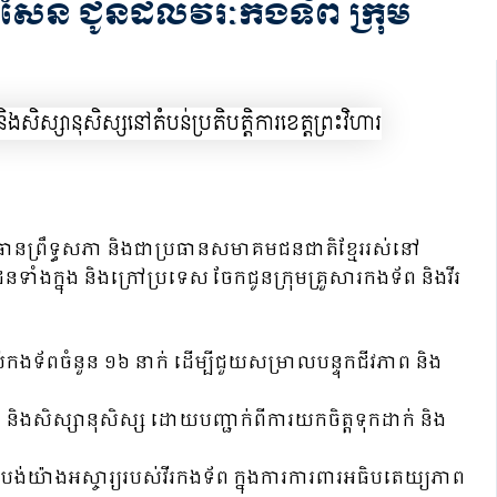
 សែន ជូនដល់វីរៈកងទ័ព ក្រុម
្រធានព្រឹទ្ធសភា និងជាប្រធានសមាគមជនជាតិខ្មែររស់នៅ
ទាំងក្នុង និងក្រៅប្រទេស ចែកជូនក្រុមគ្រួសារកងទ័ព និងវីរ
ស់កងទ័ពចំនួន ១៦ នាក់ ដើម្បីជួយសម្រាលបន្ទុកជីវភាព និង
និងសិស្សានុសិស្ស ដោយបញ្ជាក់ពីការយកចិត្តទុកដាក់ និង
ង់យ៉ាងអស្ចារ្យរបស់វីរកងទ័ព ក្នុងការការពារអធិបតេយ្យភាព