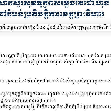
សាកសួរសុខទុក្ខពីសម្ដេចតេជោ ហ៊ុន
តំបន់ប្រតិបត្តិការខេត្តព្រះវិហារ
តម ហៃ វណ្ណា ទីប្រឹក្សាសម្ដេចអគ្គមហាសេនាបតីតេជោ ហ៊ុន សែន ប
ង្ករ តង់ សំណាញ់ ព្រមទាំងសម្ភារៈសិក្សា និងថវិកា ពីសប្បុរសជន
១៦ គ្រួសារ វីរកងទ័ពចំនួន ៦៣ នាក់ និងសិក្សានុសិស្សជាកូនៗរប
ួរសុខទុក្ខពីសម្ដេចតេជោ ហ៊ុន សែន ជូនដល់ក្រុមគ្រួសារកងទ័ព 
ជួរមុខ និងគ្រួសាររបស់ពួកគាត់។
ាតិទទួលបានសព្វថ្ងៃ គឺកើតចេញពីការខិតខំប្រឹងប្រែង និងការលះប