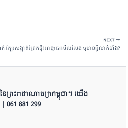
NEXT
 ក្បែរសង្កាត់ព្រែកថ្មី! អាជ្ញាធរមើលរំលង ឬមានអ្វីលាក់បាំង?
​​ព្រះរាជាណាចក្រ​ក​ម្ពុជា។ យើ​ង​​​​​
 | 0​​​​​61 881 299