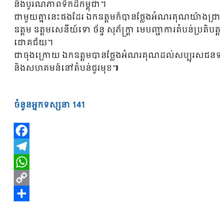
និងបូរណភាពទឹកដីកម្ពុជា។
ជាមួយគ្នានេះផងដែរ ឯកឧត្តមក៏បានថ្លែងអំណរគុណយ៉ាងជ្រា
ឧត្តម ឧត្តមសេនីយ៍ទោ ច័ន្ទ សុភ័ក្ត្រា មេបញ្ជាការតំបន់ប្រ
ជោគជ័យ។
ជាចុងក្រោយ ឯកឧត្តមបានថ្លែងអំណរគុណដល់សប្បុរសជនទាំង
និងសហគមន៍នៅតំបន់ជួរមុខ៕
ចំនួនអ្នកទស្សនា
141
Facebook
Telegram
WhatsApp
Copy
Link
Share