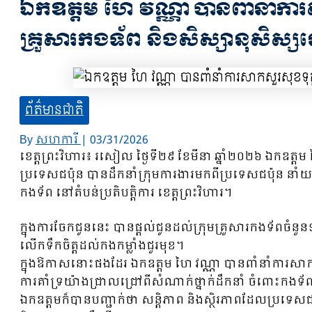
ឯកឧត្តម ហៃ វណ្ណា បានពាំនាំការ
គ្រួសារកងទ័ព និងសិស្សានុសិស្សនៅ
ព័ត៌មានជាតិ
By
សហការី
|
03/31/2026
ខេត្តព្រះវិហារ៖ រសៀល ថ្ងៃទី២៩ ខែមីនា ឆ្នាំ២០២៦ ឯកឧត្
ប្រទេសជប៉ុន បានដឹកនាំក្រុមការងារមកពីប្រទេសជប៉ុន នាំយកអ
កងទ័ព នៅតំបន់ប្រតិបត្តិការ ខេត្តព្រះវិហារ។
ក្នុងការចែកជូននេះ បានផ្តល់ជូនដល់ក្រុមគ្រួសារកងទ័ពចំនួន
លើកទឹកចិត្តដល់កងកម្លាំងជួរមុខ។
ក្នុងឱកាសនោះផងដែរ ឯកឧត្តម ហៃ វណ្ណា បានពាំនាំការសាកស
ការគាំទ្រយ៉ាងជ្រាលជ្រៅពីសំណាក់ថ្នាក់ដឹកនាំ ចំពោះកងទ័ព
ឯកឧត្តមក៏បានបញ្ជាក់ថា សន្តិភាព និងស្ថិរភាពដែលប្រទេសជ