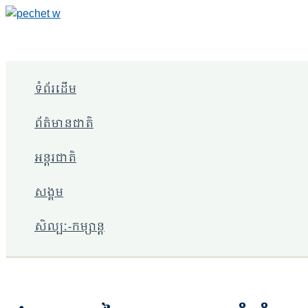
Skip
to
content
ទំព័រដើម
ព័ត៌មានជាតិ
អន្តរជាតិ
សង្គម
សិល្បៈ-កម្សាន្ត