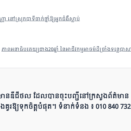
ា នៅស្រុកបាទីចាក់ថ្នាំឱ្យអ្នកជំងឺស្លាប់
ភាពអនាធិបតេយ្យជាង20ឆ្នាំ នៃអាជីវកម្មអាចម៍ដីច្រាំងទន្លេបាសាក់
ព័ត៌មាន​ឌីជីថល ដែ​លបា​ន​​ចុះបញ្ជីនៅក្រសួងព័ត៌មាន នៃ​​
ជីវៈ និ​ងគួរ​ឱ្យ​ទុកចិត្ត​បំ​ផុត។ ទំនាក់ទំនង ៖ 010 840 732