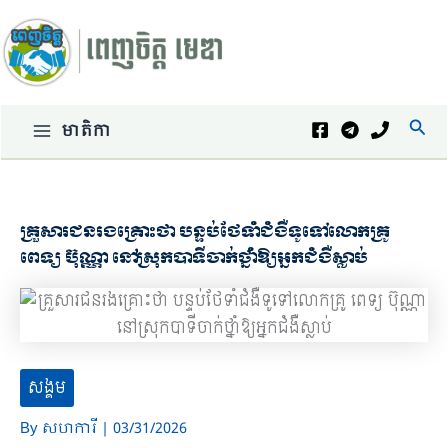
Skip
to
content
Sear
មាតិកា
Main
Menu
គ្រួសារជនរងគ្រោះថា បន្ទប់ថែទាំជំងឺទូទៅលោកគ្រូ
ពេទ្យ ប៊ុណ្ណា នៅស្រុកបាទីចាក់ថ្នាំឱ្យអ្នកជំងឺស្លាប់
សង្គម
By
សហការី
|
03/31/2026