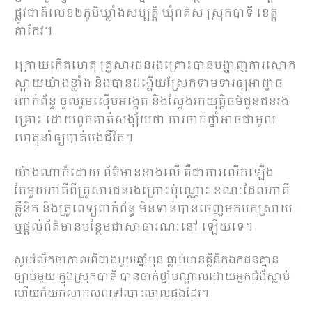
ផ្លូវជាតិលេខ២ភូមិឃ្លាំងសម្បត្តិ ឃុំពត់ស ស្រុកបាទី ខេត្ត
តាកែវ។
ក្រោយកើតហេតុ គ្រួសារជនរងគ្រោះបានបង្ហាញការសោក
ស្ដាយយ៉ាងខ្លាំង និងបានដង្ហើយស្រែកទាមទារឲ្យអាជ្ញាធ
រពាក់ព័ន្ធ ចូលរួមស៊ើបអង្កេត និងស្វែងរកយុត្តិធម៌ជូនជនរង
គ្រោះ ដោយពួកគាត់សង្ស័យថា ការចាក់ថ្នាំអាចជាមូល
ហេតុនាំឲ្យបាត់បង់ជីវិត។
យ៉ាងណាក៏ដោយ ព័ត៌មានខាងលើ គឺជាការលើកឡើង
តែមួយភាគីពីគ្រួសារជនរងគ្រោះប៉ុណ្ណោះ ខណៈដែលភាគី
គ្លីនិក និងគ្រូពេទ្យពាក់ព័ន្ធ មិនទាន់បានចេញមកបកស្រាយ
ឬផ្តល់ព័ត៌មានបន្ថែមជាសាធារណៈនៅ ឡើយទេ។
សូមរំលឹកថាកាលពីជាងមួយឆ្នាំមុន ធ្លាប់មានគ្លីនិកឯកជនគ្មាន
ច្បាប់មួយ ក្នុងស្រុកបាទី បានចាក់ថ្នាំបណ្ដាលដោយអ្នកជំងឺស្លាប់
ហើយក៏យកសាកសពទៅបោះចោលផងដែរ។