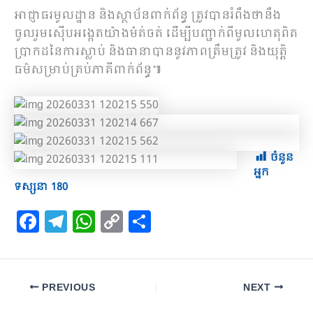
អាជ្ញាធរមូលដ្ឋាន និងស្ថាប័នពាក់ព័ន្ធ ត្រូវបានរំពឹងថានឹង
ចូលរួមស៊ើបអង្កេតយ៉ាងម៉ត់ចត់ ដើម្បីបញ្ជាក់ពីមូលហេតុពិត
ប្រាកដនៃការស្លាប់ និងធានាបាននូវភាពត្រឹមត្រូវ និងយុត្តិ
ធម៌សម្រាប់គ្រប់ភាគីពាក់ព័ន្ធ៕
ចំនួន
អ្នក
ទស្សនា
180
F
T
W
C
S
a
el
h
o
h
c
e
at
p
ar
e
gr
s
y
e
PREVIOUS
NEXT
b
a
A
Li