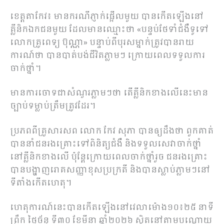
ខេត្តតាកែវ៖ មានករណីភ្ញាក់ផ្អើលមួយ បានកើតឡើងនៅ
គ្លីនិកឯកជនមួយ ដែលមានឈ្មោះថា «បន្ទប់ថែទាំជំងឺទូទៅ
លោកគ្រូពេទ្យ ប៊ុណ្ណា» បន្ទាប់ពីបុរសម្នាក់ត្រូវបានរាយ
ការណ៍ថា បានបាត់បង់ជីវិតភ្លាមៗ ក្រោយពេលទទួលការ
ចាក់ថ្នាំ។
មានការចោទជាសំណួរភ្លាមៗថា តើគ្លីនិកខាងលើនេះមាន
ច្បាប់ទម្លាប់ត្រឹមត្រូវដែរ។
ប្រភពពីគ្រួសារសព លោក កែវ សុភា បានឲ្យដឹងថា ពួកគាត់
បាននាំជនរងគ្រោះទៅពិនិត្យជំងឺ និងទទួលសេវាចាក់ថ្នាំ
នៅគ្លីនិកខាងលើ ប៉ុន្តែក្រោយពេលចាក់ថ្នាំរួច ជនរងគ្រោះ
បានបង្ហាញរោគសញ្ញាខុសប្រក្រតី និងបានស្លាប់ភ្លាមៗនៅ
ទីតាំងកើតហេតុ។
ហេតុការណ៍នេះបានកើតឡើងនៅវេលាម៉ោង១០៖២៥ នាទី
ព្រឹក ថ្ងៃច័ន្ទ ទី៣០ ខែមីនា ឆ្នាំ២០២៦ ស្ថិតនៅតាមបណ្តោយ