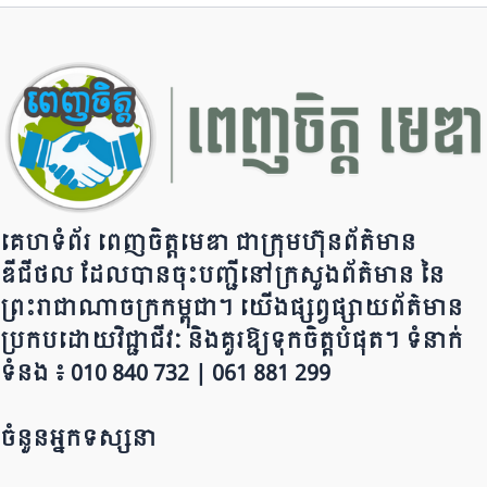
o
m
p
n
o
p
k
k
គេហទំព័រ ពេញចិត្តមេឌា ជា​ក្រុ​​​​​ម​​​ហ៊ុន​ព័ត៌មាន​
ឌីជីថល ដែ​លបា​ន​​ចុះបញ្ជីនៅក្រសួងព័ត៌មាន នៃ​​​​
ព្រះរាជាណាចក្រ​ក​ម្ពុជា។ យើ​ង​​​​​ផ្សព្វផ្សាយព័​ត៌​មា​​​​ន
ប្រក​ប​ដោ​​​​​​យ​វិជ្ជាជីវៈ និ​ងគួរ​ឱ្យ​ទុកចិត្ត​បំ​ផុត។ ទំនាក់
ទំនង ៖ 010 840 732 | 0​​​​​61 881 299
ចំនួនអ្នកទស្សនា