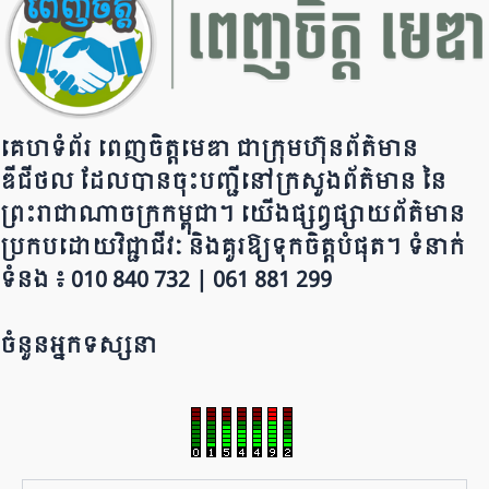
k
គេហទំព័រ ពេញចិត្តមេឌា ជា​ក្រុ​​​​​ម​​​ហ៊ុន​ព័ត៌មាន​
ឌីជីថល ដែ​លបា​ន​​ចុះបញ្ជីនៅក្រសួងព័ត៌មាន នៃ​​​​
ព្រះរាជាណាចក្រ​ក​ម្ពុជា។ យើ​ង​​​​​ផ្សព្វផ្សាយព័​ត៌​មា​​​​ន
ប្រក​ប​ដោ​​​​​​យ​វិជ្ជាជីវៈ និ​ងគួរ​ឱ្យ​ទុកចិត្ត​បំ​ផុត។ ទំនាក់
ទំនង ៖ 010 840 732 | 0​​​​​61 881 299
ចំនួនអ្នកទស្សនា