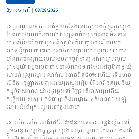
By
សហការី
|
03/28/2026
ខេត្តកណ្តាល៖ សំណង់មួយកន្លែងនៅឃុំស្អាងភ្នំ ស្រុកស្អាង
ដែលកំពុងដំណើរការយ៉ាងសស្រាក់សស្រាំនោះ មិនទាន់
មានលិខិតបើកការដ្ឋានពីស្ថាប័នជំនាញនៅឡើយទេ។
ហេតុ អ្វីបាន ជាគេអាចសាងសង់បានយ៉ាងដូច្នេះ? ជាការ
បណ្ដែតបណ្ដោយរបស់សមត្ថកិច្ចជំនាញ និងអាជ្ញាធរមូល
ដ្ឋានឬយ៉ាងដូចម្ដេច បានជាសំណង់១ កន្លែងនៅភូមិតានូ ឃុំ
ស្អាងភ្នំ ស្រុកស្អាង សាង់សង់បានជិត៥០% ហើយ ទើបមាន
លិខិតអនុញ្ញាតចេញដោយក្រសួងរៀប ចំដែនដីនគររូបនីយ
កម្មនិងសំណង់ យ៉ាងដូច្នេះទៅ វិញ? តើជាការព្រងើយ
កន្តើយរបស់ស្ថាប័នជំនាញ និងអាជ្ញាធរ ឬក៏មានលាយឡំ
ដោយអំពើពុក រលួយនៅក្នុងនោះ?
នោះគឺករណីសំណង់ថៅកែជាជនបរទេស១កន្លែងស្ថិត នៅ
ភូមិតានូ ឃុំស្អាងភ្នំ ស្រុកស្អាង ខេត្តកណ្ដាល ដែលសាងសង់
ជិត៥០%ហើយ ទើបមានការអនុញ្ញាតចេញដោយក្រសួង