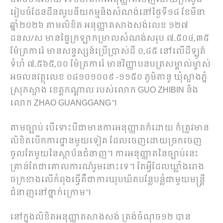
រៀបចំដែនដីនគរូបនីយកម្មនិងសំណង់នៅថ្ងៃទី១៨ ខែមីនា
ឆ្នាំ២០២៦ តាមលិខិត អនុញ្ញាតសាងសង់លេខ ១២៧
ដនស/ស មានផ្ទៃក្រឡាកម្រាលសំណង់សរុប ៧.៥០៤,៣៥
ម៉ែត្រការ៉េ មានសន្ទស្សន៍ប្រើប្រាស់ដី ០,៨៥ នៅលើដីឡូត៍
ទំហំ ៧.៥៦៥,០០ ម៉ែត្រការ៉េ មានវិញ្ញាបនបត្រសម្គាល់ម្ចាស់
អចលនវត្ថុលេខ ០៨១០១០០៩ -១១៥០ ភូមិតានូ ឃុំស្អាងភ្នំ
ស្រុកស្អាង ខេត្តកណ្តាល របស់លោក GUO ZHIBIN និង
លោក ZHAO GUANGGANG។
តាមច្បាប់ បើទោះបីជាមានការអនុញ្ញាតក៏ដោយ ក៏ត្រូវមាន
លិខិតបើកការដ្ឋានមួយទៀត ដែលចេញដោយច្រកចេញ
ចូលតែមួយនៃស្ថាប័នជំនាញ។ ការអនុញ្ញាតនៃច្បាប់នេះ
គ្រាន់តែជាគោលការណ៍រួមនោះទេ។ តែអ្វីដែលឃ្លាំងរោង
ចក្រខាងលើកំពុងធ្វើគឺជាការឃុបឃិតបន្លែបន្លំជាមួយមន្ត្រី
ជំនាញនៅថ្នាក់ក្រោម។
នៅក្នុងលិខិតអនុញ្ញាតសាងសង់ ត្រង់ចំណុច១២ បាន