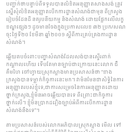
បញ្ជាក់ថាបន្ទាប់ពីទទួលបានលិខិតអនុញ្ញាតសាងសង់ ត្រូវ
ស្នើសុំលិខិតអនុញ្ញាតបើកការដ្ឋានសំណង់ជាមុន ពីក្រសួង
រៀបចំដែនដី នគរូបនីយកម្ម និងសំណង់ ដោយផ្អែកលើលក្ខ
ខណ្ឌផ្សេងៗ ដូចមានចែងក្នុងប្រកាសលេខ ៣២ ប្រក/សណ
ចុះថ្ងៃទី២០ ខែមីនា ឆ្នាំ២០០១ ស្តីពីការគ្រប់គ្រងការដ្ឋាន
សំណង់។
ឆ្លើយតបចំពោះបញ្ហាសំណង់ដែលសង់បានស្ទើរពាក់
កណ្ដាលហើយ ទើបតែមានច្បាប់ជាក្រោយនេះលោក ជឺ
គឹមហៃ ចៅហ្វាយស្រុកស្អាងមានប្រសាសន៍ថា “ខាង
ក្រសួងបានទម្លាក់កិច្ចការនេះមក។ វាមិនមែនជាសិទ្ធិនៃការ
អនុញ្ញាតរបស់ខ្ញុំទេ,ជាការសម្រេចនៃការអនុញ្ញាតដោយ
ថ្នាក់ក្រសួង,ខ្ញុំមិនអាចឆ្លើយបានទេ ពីព្រោះជាកិច្ចការ
ថ្នាក់លើ។ ខ្ញុំមិនប្រាកដរឿងច្បាប់អំពីការបើកការដ្ឋាន
សំណង់នឹងទេ”។
តាមប្រសាសន៍របស់លោកអភិបាលស្រុកស្អាង មើល ទៅ