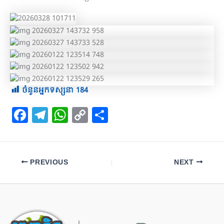
ចំនួនអ្នកទស្សនា
184
F
T
W
C
S
a
el
h
o
h
c
e
at
p
ar
e
gr
s
y
e
PREVIOUS
NEXT
b
a
A
Li
o
m
p
n
o
p
k