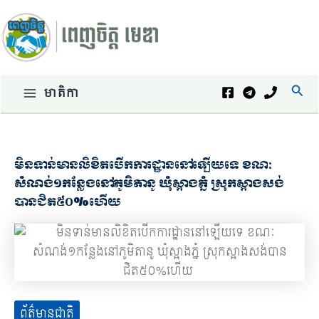
Skip
to
content
Sear
មាតិកា
Main
Menu
មិនទាន់មានលិខិតបើកការដ្ឋាននៅឡើយទេ ខណៈ
សំណង់១កន្លែងនៅភូមិតានូ ឃុំស្អាងភ្នំ ស្រុកស្អាងសង់
បានជិត៥០%ហើយ
ព័ត៌មានជាតិ