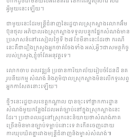
ហាក់ដូចជាមិនយល់អំពីនីតិវិធី នៃការស្នើសុំសាង សង់
អ្វីមួយនេះឡើយ។
ជាមួយនេះដែរមន្ត្រីជំនាញនៃរដ្ឋបាលស្រុកស្អាងលោកអ៊ឹម
ប៊ុនថុល អភិបាលរងស្រុកស្អាងទទួលបន្ទុកផ្នែកសំណង់មាន
ប្រសាសន៍នៅរសៀលថ្ងៃទី ២៧ ខែមីនានេះដែរថា ករណី
នេះគឺជារឿងក្រសួងអ្នកចាត់ចែងទាំង អស់,អ្វីៗជាសមត្ថកិច្ច
របស់ក្រសួង,ខ្ញុំចាំតែអនុវត្តទេ។
លោកចាប ពលវឌ្ឍន៍ ប្រធានការិយាល័យរៀបចំដែនដី នគ
រូបនីយកម្ម សំណង់ និងភូមិបាលស្រុកស្អាងមិនលើកទូរសព្ទ
អ្នកកាសែតនោះឡើយ។
ថ្មីៗនេះរដ្ឋបាលខេត្តកណ្ដាល បានចុះទៅផ្អាកការដ្ឋាន
សំណង់មួយកន្លែងដែលអត់ច្បាប់នៅក្នុងស្រុកស្អាងនេះ
ដែរ។ ប្រជាពលរដ្ឋនៅស្រុកនេះនិយាយថាសំណង់ភាគ
ច្រើនមិនមានច្បាប់ទម្លាប់នោះទេ វាកើតចេញដោយ
ការឃុបឃិតគ្នារវាងមន្ត្រីជំនាញនិងម្ចាស់សំណង់៕