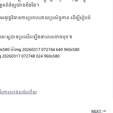
តពិនិត្យយ៉ាងតឹងរឹង។
អនុវត្តវិធានការប្រកបដោយប្រសិទ្ធភាព ដើម្បីរៀបចំ
ញ្ហានេះឲ្យបានប្រសើរឡើងនាពេលខាងមុខ៕
ាកដំណើរការសាងសង់ហើយ
NEXT