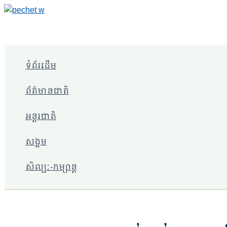
Skip
to
content
ទំព័រដើម
ព័ត៌មានជាតិ
អន្តរជាតិ
សង្គម
សិល្បៈ-កម្សាន្ត