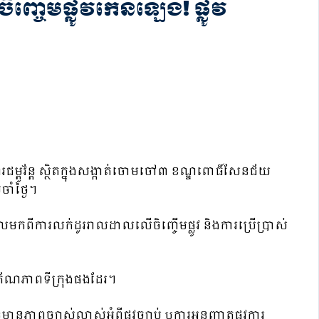
ិញ្ចើមផ្លូវកើនឡើង! ផ្លូវ
ូវ័ន្ត ស្ថិតក្នុងសង្កាត់ចោមចៅ៣ ខណ្ឌពោធិ៍សែនជ័យ
ាំថ្ងៃ។
ាលមកពីការលក់ដូររាលដាលលើចិញ្ចើមផ្លូវ និងការប្រើប្រាស់
ោភ័ណភាពទីក្រុងផងដែរ។
នភាពច្បាស់លាស់អំពីផ្លូវច្បាប់ ឬការអនុញ្ញាតផ្លូវការ