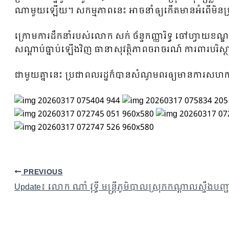
ណាមួយឡើយ។ សកម្មភាពនេះ អាចនាំឲ្យកើតមានអំពើមិនប្រក្រត
ក្រោមការដឹកនាំរបស់លោក សក់ ច័ន្ទកញ្ញារិទ្ធ ចៅហ្វាយខណ្ឌ
សណ្ដាប់ធ្នាប់ឡើងវិញ ធានាសុវត្ថិភាពចរាចរណ៍ ការពារបរិស្
ជាមួយគ្នានេះ ប្រជាពលរដ្ឋក៏បានសំណូមពរឲ្យមានការសហកា
PREVIOUS
Update៖ លោក ណាំ វុទ្ធី មន្ត្រីភូមិបាលស្រុកកណ្ដាលស្ទឹ