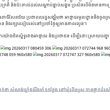
ី និងប៉ះពាល់ដល់សណ្ដាប់ធ្នាប់សង្គម ប្រសិនបើមិនមានការត្រួ
ពោធិ៍សែនជ័យ ប្រជាពលរដ្ឋសង្ឃឹមថា អាជ្ញាធរមូលដ្ឋាននឹងចូលរួម
ថាន និងរក្សារបៀបរស់នៅប្រចាំថ្ងៃឲ្យមានភាពរលូន។
រយ៉ាងជិតស្និទ្ធរវាងអាជ្ញាធរ និងប្រជាជន ដើម្បីដោះស្រាយប
ងបញ្ជាក់ថា សំណង់ឃ្លាំងធំរឹងមាំ១កន្លែង នៅឃុំដើមឬស បានផ្អ