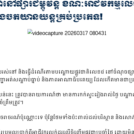
៍នៅផ្សារជម្ពូវ័ន្ត ខណៈអាជីវកម្មលើច
 និងចតយានយន្តគ្រប់ប្រភេទ!
នៅ និងធ្វើដំណើរតាមបណ្តោយផ្លូវជាតិលេខ៤ នៅចំណុចផ្សារជម្ព
ះបញ្ហាអត់សណ្ដាប់ធ្នាប់ និងភាពអាណាធិបតេយ្យ ដែលកើតមានជាប្រច
តំបន់នេះ ត្រូវបានរាយការណ៍ថា មានការកក់ស្ទះរៀងរាល់ថ្ងៃ បណ្ត
ត្រឹមត្រូវ។
រាចរណ៍ប៉ុណ្ណោះទេ ប៉ុន្តែថែមទាំងប៉ះពាល់ដល់បរិស្ថាន និងស
រមូលប្រាក់ពីអាជីវករលក់ដូរលើចិញ្ចើមផ្លូវជាប្រចាំថ្ងៃ ដោយមិនមា