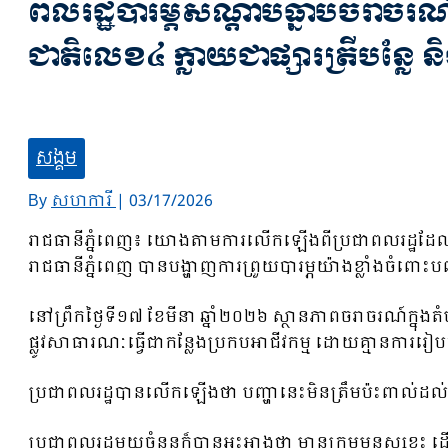
ពលរដ្ឋបារម្ភសណ្ដាប់ធ្នាប់ចរាចរណ
ជាតិលេខ៤ ក្លាយជាផ្សារត្រីបន្លែ
សង្គម
By
សហការី
|
03/17/2026
រាជធានីភ្នំពេញ៖ យោងតាមការលើកឡើងពីប្រជាពលរដ្ឋដែលរស់
រាជធានីភ្នំពេញ បានបង្ហាញការព្រួយបារម្ភយ៉ាងខ្លាំងចំពោ
នៅព្រឹកថ្ងៃទី១៧ ខែមីនា ឆ្នាំ២០២៦ ស្ថានភាពចរាចរណ៍ក្នុង
ផ្លូវសាធារណៈធ្វើជាកន្លែងប្រកបអាជីវកម្ម ដោយគ្មានការរៀបចំ
ប្រជាពលរដ្ឋបានលើកឡើងថា បញ្ហានេះមិនត្រឹមប៉ះពាល់ដល់ច
ប្រជាពលរដ្ឋមួយចំនួនក៏បានអះអាងថា មានក្រុមមនុស្សខ្លះ ដើរប្