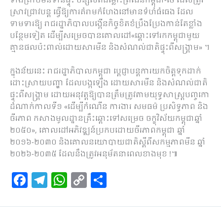
ទាំង​គ្រាប់​មិន​ទាន់​ផ្ទុះ បន្សល់​ពី​ជម្លោះព្រំដែន​កម្ពុជា​-​ថៃ ដែល​ត្រូវ​
ស្រាវ​ជ្រាវ​បន្ត ធ្វើ​ឱ្យ​ការ​គំរាមកំហែង​នៅ​មាន​ទំហំ​ធំធេង ដែល​
ទាមទារ​ឱ្យ រាជរដ្ឋាភិបាល​បង្កើន​កិច្ច​ខិតខំ​ប្រឹងប្រែង​កាន់តែ​ខ្លាំង​
បន្ថែម​ទៀត ដើម្បី​សម្រេច​បាន​គោលដៅ«ឆ្ពោះទៅ​រក​កម្ពុ​ជាមួយ​
គ្មាន​ផល​ប៉ះពាល់​ដោយសារ​មីន និង​សំណល់​ជាតិ​ផ្ទុះ​ពី​សង្គ្រាម» ​។
ក្នុង​ន័យ​នេះ រាជរដ្ឋាភិបាល​កម្ពុជា ប្តេជ្ញា​បន្ត​ការ​យកចិត្តទុកដាក់​
ដោះស្រាយ​បញ្ហា ដែល​បង្ក​ឡើង ដោយសារ​មីន និង​សំណល់​ជាតិ​
ផ្ទុះ​ពី​សង្គ្រាម ដោយ​អនុវត្ត​ឱ្យ​បាន​ត្រឹមត្រូវ​តាម​យុទ្ធសាស្ត្រ​បញ្ច​កោ
ដំណាក់កាល​ទី​១ «​ដើម្បី​កំណើន ការងារ សមធម៌ ប្រសិទ្ធភាព និង​
ចីរភាព កសាង​មូលដ្ឋាន​គ្រឹះ​ឆ្ពោះទៅ​សម្រេច ចក្ខុវិស័យ​កម្ពុជា​ឆ្នាំ​
២០៥០», គោលដៅ​អភិវឌ្ឍន៍​ប្រកបដោយ​ចីរភាព​កម្ពុជា ឆ្នាំ​
២០១៦-២០៣០ និង​គោលនយោបាយ​ជាតិ​ស្តី​ពី​សកម្មភាព​មីន ឆ្នាំ​
២០២៦-២០៣៥ ដែល​នឹង​ត្រូវ​អនុម័ត​នា​ពេល​ខាង​មុខ​ !៕
F
T
W
C
S
a
el
h
o
h
c
e
at
p
ar