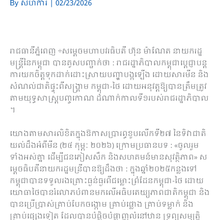
By
សហការី
|
02/23/2026
រាជធានី​ភ្នំពេញ ÷សម្តេច​មហា​បវរ​ធិ​បតី ហ៊ុន ម៉ា​ណែ​ត នាយក​រដ្ឋ
មន្ត្រី​នៃ​កម្ពុជា បាន​គូសបញ្ជាក់​ថា : រាជរដ្ឋាភិបាល​កម្ពុជា​ប្តេជ្ញា​បន្ត​
ការ​យកចិត្តទុកដាក់​ដោះស្រាយ​បញ្ហា​បង្ក​ឡើង ដោយសារ​មីន និង​
សំណល់​ជាតិ​ផ្ទុះ​ពី​សង្គ្រាម កម្ពុជា​-​ថៃ ដោយ​អនុវត្ត​ឱ្យ​បាន​ត្រឹមត្រូវ​
តាម​យុទ្ធសាស្ត្រ​បញ្ច​កោណ ដំណាក់កាល​ទី​១​របស់​រាជរដ្ឋាភិបាល​
។
យោង​តាម​សារលិខិត​ក្នុង​ឱកាស​ប្រារព្ធ​ខួប​លើក​ទី​២៧​ នៃ​ទិវា​ជាតិ​
យល់​ដឹង​អំពី​មីន (២៤ កុម្ភៈ ២០២៦) ក្រោម​ប្រធានបទ : «​ចូលរួម​
ទាំងអស់​គ្នា ដើម្បី​ជនភៀសសឹក និង​សហគមន៍​មាន​សុវត្ថិភាព» ស
ម្តេច​ធិ​បតី​នាយក​រដ្ឋ​ម​ន្រី​បាន​ឱ្យ​ដឹង​ថា : ក្នុង​ឆ្នាំ​២០២៥​កន្លង​ទៅ
កម្ពុជា​បាន​ទទួល​រង​គ្រោះ​ធ្ងន់ធ្ងរ​ពី​ជម្លោះព្រំដែន​កម្ពុជា​-​ថៃ ដោយ​
យោធា​ថៃ​បាន​រំលោភ​បំពាន​មក​លើ​អធិបតេយ្យភាព​ជាតិ​កម្ពុជា និង​
បាន​ប្រើប្រាស់​គ្រាប់បែក​ចង្កោម គ្រាប់​ផ្លោង គ្រាប់​ទម្លាក់ និង​
គ្រាប់​ផ្សេង​ទៀត ដែល​បាន​បំផ្លិចបំផ្លាញ​លំនៅ​ឋាន ទ្រព្យសម្បត្តិ