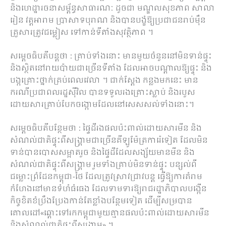
និង​ហេដ្ឋារចនាសម្ព័ន្ធ​សាធារណៈ ដូច​ជា មណ្ឌល​សុខភាព សាលា
រៀន វត្ត​អារាម ប្រាសាទបុរាណ និង​បាន​បង្ខំ​ឱ្យ​ប្រជាជន​រាប់​ម៉ឺន​
គ្រួសារ​ត្រូវ​ជម្លៀស ទៅ​កាន់​ទីតាំង​សុវត្ថិភាព​ ។
សម្ដេច​ធិ​បតី​បន្ដ​ថា : គ្រាប់​ទាំងនោះ មាន​មួយ​ចំនួន​នៅ​មិន​ទាន់​ផ្ទុះ
និង​ស្ថិត​នៅ​រាយ​ប៉ាយ​ជា​ច្រើន​ទីតាំង ដែល​អាច​បណ្តាល​ឱ្យ​ផ្ទុះ និង​
បង្ក​គ្រោះថ្នាក់​គ្រប់ពេលវេលា​ ។ ជាក់ស្តែង កន្លង​មកនេះ មាន​
ករណី​ប្រជាពលរដ្ឋ​ស៊ី​វិល បាន​ទទួល​រង​គ្រោះ​ស្លាប់ និង​របួស
ដោយ​សារ​គ្រាប់បែក​ចង្កោម​ដែល​នៅ​សេសសល់​ទាំងនោះ​។
សម្ដេច​ធិ​បតី​បន្ថែម​ថា : ផ្ទៃដី​រង​ផល​ប៉ះពាល់​ដោយសារ​មីន និង​
សំណល់​ជាតិ​ផ្ទុះ​ពី​សង្គ្រាម​ជា​ច្រើន​គីឡូ​ម៉ែត្រការ៉េ​ទៀត ដែល​មិន​
ទាន់​បាន​បោសសម្អាត​រួច និង​ផ្ទៃដី​ដែល​សង្ស័យ​មាន​មីន និង​
សំណល់​ជាតិ​ផ្ទុះ​ពី​សង្គ្រាម រួម​ទាំង​គ្រាប់​មិន​ទាន់​ផ្ទុះ បន្សល់​ពី​
ជម្លោះព្រំដែន​កម្ពុជា​-​ថៃ ដែល​ត្រូវ​ស្រាវជ្រាវ​បន្ត ធ្វើ​ឱ្យ​ការ​គំរាម
កំហែង​នៅ​មាន​ទំហំ​ធំធេង ដែល​ទាម​ទារ​ឱ្យ​រាជរដ្ឋាភិបាល​បង្កើន​
កិច្ច​ខិតខំ​ប្រឹងប្រែង​កាន់តែ​ខ្លាំង​បន្ថែម​ទៀត ដើម្បី​សម្របាន​
គោលដៅ«​ឆ្ពោះទៅ​រក​កម្ពុ​ជាមួយ​គ្មាន​ផល​ប៉ះពាល់​ដោយសារ​មីន
និង​សំណល់​ជាតិ​ផ្ទុះ​ពី​សង្គ្រាម» ។