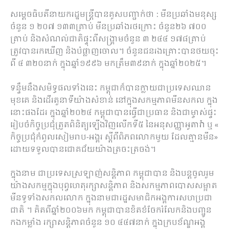
សម្តេច​ធិ​បតី​នាយក​រដ្ឋមន្ត្រីបាន​គូសបញ្ជាក់​ថា : មីន​ប្រឆាំង​មនុស្ស​
ចំនួន ១ ២០៧ ១៣៣​គ្រាប់ មីន​ប្រឆាំង​រថក្រោះ ចំនួន២៦ ៧០០​
គ្រាប់ និង​សំណល់​ជាតិ​ផ្ទុះ​ពី​សង្គ្រាម​ចំនួន ៣ ២៤៤ ១៧៨​គ្រាប់
ត្រូវ​បាន​រក​ឃើញ និង​បំផ្លាញ​ចោល​។ ចំនួន​ជន​រង​គ្រោះ​បាន​ថយ​ចុះ​
ពី ៤ ៣២០​នាក់ ក្នុង​ឆ្នាំ​១៩៩៦ មក​ត្រឹម៣៩​នាក់ ក្នុង​ឆ្នាំ​២០២៥​។
ទន្ទឹម​នឹង​សមិទ្ធផល​ទាំងនេះ កម្ពុជា​ក៏​បាន​ក្លាយជា​ប្រទេស​ឈាន
មុខ​គេ និង​ដើរតួ​នាទី​យ៉ាង​សំខាន់ នៅ​ក្នុង​សកម្មភាព​មីន​សកល ក្នុង​
នោះ​ផង​ដែរ ក្នុង​ឆ្នាំ​២០២៤ កម្ពុជា​បាន​ធ្វើ​ជា​ប្រធាន និង​ជា​ម្ចាស់ផ្ទះ​
រៀបចំ​កិច្ចប្រជុំ​ត្រួតពិនិត្យ​ឡើង​វិញ​លើក​ទី​៥ នៃ​អនុសញ្ញា​អូ​តា​វ៉ា ឬ «​
កិច្ចប្រជុំ​កំពូល​សៀមរាប​-​អង្គរ ស្តី​ពី​ពិភពលោក​មួយ ដែល​គ្មាន​មីន​»
ដោយ​ទទួល​បាន​ជោគជ័យ​យ៉ាង​ត្រចះត្រចង់​។
ក្នុង​នាម ​ជា​ប្រទេស​ស្រឡាញ់​សន្តិភាព កម្ពុជា​បាន និង​បន្ត​ចូលរួម​
យ៉ាង​សកម្ម​ក្នុង​បុព្វហេតុ​រក្សា​សន្តិភាព និង​សកម្មភាព​បោសសម្អាត​
មីន​ទូ​ទាំង​សកលលោក ក្នុង​នាម​ជា​រដ្ឋ​សមាជិក​អង្គការ​សហប្រជា
ជាតិ​ ។ គិត​ពី​ឆ្នាំ​២០០៦​មក កម្ពុជា​បាន​ខិតខំ​ចែករំលែក​និង​បញ្ជូន​
កងកម្លាំង រក្សា​សន្តិភាព​ចំនួន ១០ ៤៤៧​នាក់ ក្នុង​ក្របខ័ណ្ឌ​អង្គ