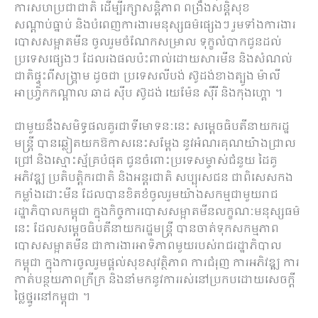
ការសហប្រជាជាតិ ដើម្បី​រក្សា​សន្តិភាព ពង្រឹង​សន្តិសុខ
សណ្តាប់ធ្នាប់ និង​បំពេញការងារ​មនុស្សធម៌​ផ្សេង​ៗ រួម​ទាំង​ការងារ​
បោសសម្អាត​មីន ចូលរួម​ចំណែក​សម្រាល ទុក្ខ​លំបាក​ជូន​ដល់​
ប្រទេស​ផ្សេង​ៗ ដែល​រង​ផល​ប៉ះពាល់​ដោយសារ​មីន និង​សំណល់​
ជាតិ​ផ្ទុះ​ពី​សង្គ្រាម ដូច​ជា ប្រទេស​លី​បង់ ស៊ូ​ដង់​ខាងត្បូង ម៉ា​លី
អាហ្វ្រិក​កណ្តាល ឆា​ដ ស៊ី​ប ស៊ូ​ដង់ យេ​ម៉ែ​ន ស៊ី​រី និង​កុង​ហ្គោ​ ។
​ជាមួយនឹង​សមិទ្ធផល​គួរ​ជាទី​មោ​ទ​នៈ​នេះ សម្តេច​ធិ​បតី​នាយក​រដ្ឋ
មន្ត្រី បាន​ឆ្លៀត​យក​ឱកាស​នេះ​សម្តែង នូវ​អំណរ​គុណ​យ៉ាង​ជ្រាល
ជ្រៅ និង​ស្មោះស្ម័គ្រ​បំផុត ជូន​ចំពោះ​ប្រទេស​ម្ចាស់​ជំនួយ ដៃគូ​
អភិវឌ្ឍ ប្រតិបត្តិ​ករ​ជាតិ និង​អន្តរជាតិ សប្បុរសជន ជា​ពិសេស​កង
កម្លាំង​ដោះ​មីន ដែល​បាន​ខិតខំ​ចូលរួម​យ៉ាង​សកម្ម​ជាមួយ​រាជ
រដ្ឋាភិបាល​កម្ពុជា ក្នុង​កិច្ចការ​បោសសម្អាត​មីន​លក្ខណៈ​មនុស្សធម៌​
នេះ ដែល​សម្តេច​ធិ​បតី​នាយក​រដ្ឋមន្ត្រី បាន​ចាត់​ទុក​សកម្មភាព
បោសសម្អាត​មីន ជា​ការងារ​អាទិភាព​មួយ​របស់​រាជរដ្ឋាភិបាល​
កម្ពុជា ក្នុង​ការ​ចូលរួម​ផ្តល់​សុខ​សុវត្ថិភាព ការ​ជំរុញ ការ​អភិវឌ្ឍ ការ​
កាត់​បន្ថយ​ភាព​ក្រីក្រ និង​នាំ​មក​នូវ​ការ​រស់នៅ​ប្រកបដោយ​សេចក្តី​
ថ្លៃថ្នូរ​នៅ​កម្ពុជា​ ។