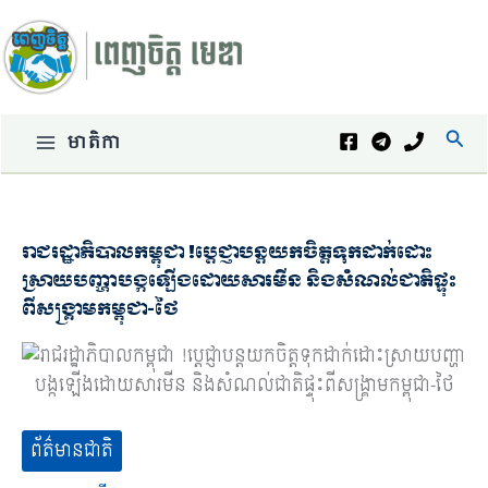
Skip
to
content
Sear
មាតិកា
រាជរដ្ឋាភិបាល​កម្ពុជា !ប្តេជ្ញា​បន្ត​យកចិត្តទុកដាក់​ដោះ
ស្រាយ​បញ្ហាបង្ក​ឡើង​ដោយសារ​មីន និង​សំណល់​ជាតិ​ផ្ទុះ​
ពី​សង្គ្រាម​កម្ពុជា​-​ថៃ
ព័ត៌មានជាតិ