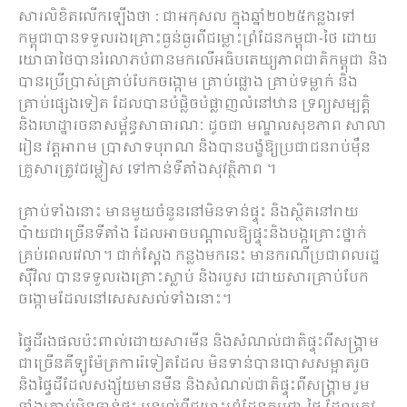
សារ​លិខិត​លើក​ឡើង​ថា​ : ជា​អកុសល ក្នុង​ឆ្នាំ​២០២៥​កន្លង​ទៅ
កម្ពុជា​បាន​ទទួល​រង​គ្រោះ​ធ្ងន់ធ្ងរ​ពី​ជម្លោះព្រំដែន​កម្ពុជា​-​ថៃ ដោយ
យោធា​ថៃ​បាន​រំលោភ​បំពាន​មក​លើ​អធិបតេយ្យភាព​ជាតិ​កម្ពុជា និង​
បាន​ប្រើប្រាស់​គ្រាប់បែក​ចង្កោម គ្រាប់​ផ្លោង គ្រាប់​ទម្លាក់ និង​
គ្រាប់​ផ្សេង​ទៀត ដែល​បាន​បំផ្លិចបំផ្លាញ​លំនៅ​ឋាន ទ្រព្យសម្បត្តិ
និង​ហេដ្ឋារចនាសម្ព័ន្ធ​សាធារណៈ ដូច​ជា មណ្ឌល​សុខភាព សាលា
រៀន វត្ត​អារាម ប្រាសាទបុរាណ និង​បាន​បង្ខំ​ឱ្យ​ប្រជាជន​រាប់​ម៉ឺន​
គ្រួសារ​ត្រូវ​ជម្លៀស ទៅ​កាន់​ទីតាំង​សុវត្ថិភាព​ ។
គ្រាប់​ទាំងនោះ មាន​មួយ​ចំនួន​នៅ​មិន​ទាន់​ផ្ទុះ និង​ស្ថិត​នៅ​រាយ​
ប៉ាយ​ជា​ច្រើន​ទីតាំង ដែល​អាច​បណ្តាល​ឱ្យ​ផ្ទុះ​និង​បង្ក​គ្រោះថ្នាក់​
គ្រប់ពេលវេលា​។ ជាក់ស្តែង កន្លង​មកនេះ មាន​ករណី​ប្រជា​ពលរដ្ឋ​
ស៊ី​វិល បាន​ទទួល​រង​គ្រោះ​ស្លាប់ និង​របួស ដោយសារ​គ្រាប់បែក​
ចង្កោម​ដែល​នៅ​សេសសល់​ទាំងនោះ​។
ផ្ទៃដី​រង​ផល​ប៉ះពាល់​ដោយសារ​មីន និង​សំណល់​ជាតិ​ផ្ទុះ​ពី​សង្គ្រាម
ជា​ច្រើន​គីឡូ​ម៉ែត្រការ៉េ​ទៀត​ដែល មិន​ទាន់​បាន​បោសសម្អាត​រួច
និង​ផ្ទៃដី​ដែល​សង្ស័យ​មាន​មីន និង​សំណល់​ជាតិ​ផ្ទុះ​ពី​សង្គ្រាម រួម​