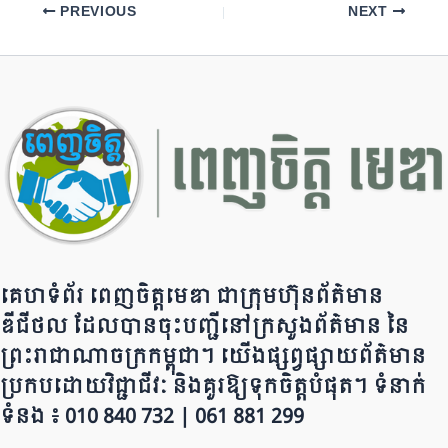
e
gr
s
y
e
PREVIOUS
NEXT
b
a
A
Li
o
m
p
n
o
p
k
k
គេហទំព័រ ពេញចិត្តមេឌា ជា​ក្រុ​​​​​ម​​​ហ៊ុន​ព័ត៌មាន​
ឌីជីថល ដែ​លបា​ន​​ចុះបញ្ជីនៅក្រសួងព័ត៌មាន នៃ​​​​
ព្រះរាជាណាចក្រ​ក​ម្ពុជា។ យើ​ង​​​​​ផ្សព្វផ្សាយព័​ត៌​មា​​​​ន
ប្រក​ប​ដោ​​​​​​យ​វិជ្ជាជីវៈ និ​ងគួរ​ឱ្យ​ទុកចិត្ត​បំ​ផុត។ ទំនាក់
ទំនង ៖ 010 840 732 | 0​​​​​61 881 299