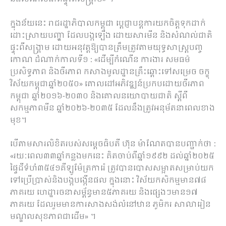
ក្នុង​ន័យ​នេះ រាជរដ្ឋាភិបាល​កម្ពុជា ប្តេជ្ញា​បន្ត​ការ​យកចិត្តទុកដាក់​
ដោះស្រាយ​បញ្ហា ដែល​បង្ក​ឡើង ដោយសារ​មីន និង​សំណល់​ជាតិ​
ផ្ទុះ​ពី​សង្គ្រាម ដោយ​អនុវត្ត​ឱ្យ​បាន​ត្រឹមត្រូវ​តាម​យុទ្ធសាស្ត្រ​បញ្ច​
កោណ ដំណាក់កាល​ទី​១ : «​ដើម្បី​កំណើន ការងារ សមធម៌
ប្រសិទ្ធភាព និង​ចីរភាព កសាង​មូលដ្ឋាន​គ្រឹះ​ឆ្ពោះទៅ​សម្រេច ចក្ខុ
វិស័យ​កម្ពុជា​ឆ្នាំ​២០៥០» គោលដៅ​អភិវឌ្ឍន៍​ប្រកបដោយ​ចីរភាព​
កម្ពុជា ឆ្នាំ​២០១៦-២០៣០ និង​គោលនយោបាយ​ជាតិ ស្តី​ពី​
សកម្មភាព​មីន ឆ្នាំ​២០២៦-២០៣៥ ដែល​នឹង​ត្រូវ​អនុម័ត​នា​ពេល​ខាង​
មុខ​។
បើ​តាម​សារលិខិត​របស់​សម្តេច​ធិ​បតី ហ៊ុន ម៉ា​ណែ​ត​បាន​បញ្ជាក់​ថា​ :
«រយៈពេល​៣៣​ឆ្នាំ​កន្លង​មកនេះ គិត​ចាប់ពី​ឆ្នាំ​១៩៩២ ដល់​ឆ្នាំ​២០២៥
ផ្ទៃដី​ទំហំ៣៥៤១​គីឡូ​ម៉ែត្រការ៉េ ត្រូវ​បាន​បោសសម្អាត​សម្រាប់​យក​
ទៅ​ប្រើប្រាស់​និង​បង្កបង្កើន​ផល ក្នុង​នោះ​ វិស័យ​កសិកម្ម​មាន៧៨​
ភាគរយ ហេដ្ឋារចនាសម្ព័ន្ធ​មាន៥​ភាគរយ និង​ផ្សេង​ៗ​មាន១៧​
ភាគរយ ដែល​រួម​មានការ​សាងសង់​លំនៅ​ឋាន ភូមិករ សាលារៀន
មណ្ឌល​សុខភាព​ជាដើម» ​។