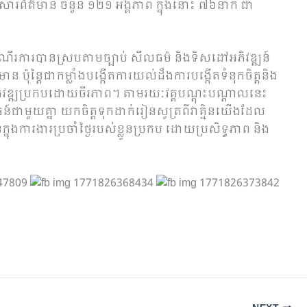
ារព័ត៌មាន ចំនួន ១២១ អង្គភាព ក្នុងនោះ ៧៦នាក់ ជា
ដំណើរការបានស្របតាមច្បាប់ សីលធម៌ និងទិសដៅអភិវឌ្ឍន៍
 ប៉ុន្តៃជាកម្លាំងបង្កើតការយល់ដឹងការបង្កើតទំនុកចិត្តនិង
ប់ការអភិវឌ្ឍប្រកបដោយចីរភាព។ តាមរយៈវគ្គបណ្តុះបណ្តាលនេះ
ួយគ្នា យកចិត្តទុកដាក់រៀនសូត្រពីវាគ្មិនយើងដែល
រងារប្រចាំថ្ងៃរបស់ខ្លួនប្រកប ដោយប្រសិទ្ធភាព និង