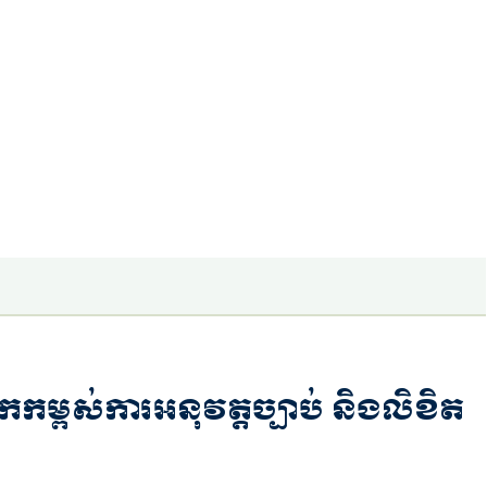
្ពស់ការអនុវត្តច្បាប់ និងលិខិត