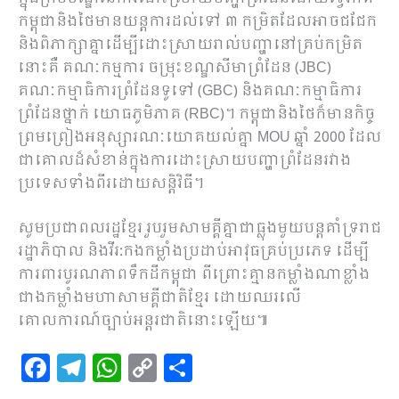
កម្ពុជានិងថៃមានយន្តការដល់ទៅ ៣ កម្រិតដែលអាចជជែក
និងពិភាក្សាគ្នាដើម្បីដោះស្រាយរាល់បញ្ហានៅគ្រប់កម្រិត
នោះគឺ គណៈកម្មការ ចម្រុះខណ្ឌសីមាព្រំដែន (JBC)
គណៈកម្មាធិការព្រំដែនទូទៅ (GBC) និងគណៈកម្មាធិការ
ព្រំដែនថ្នាក់ យោធភូមិភាគ (RBC)។ កម្ពុជានិងថៃក៏មានកិច្ច
ព្រមព្រៀងអនុស្សារណៈយោគយល់គ្នា MOU ឆ្នាំ 2000 ដែល
ជាគោលដ៏សំខាន់ក្នុងការដោះស្រាយបញ្ហាព្រំដែនរវាង
ប្រទេសទាំងពីរដោយសន្តិវិធី។
សូមប្រជាពលរដ្ឋខ្មែរ រួបរួមសាមគ្គីគ្នាជាធ្លុងមួយបន្តគាំទ្ររាជ
រដ្ឋាភិបាល និងវីរ:កងកម្លាំងប្រដាប់អាវុធគ្រប់ប្រភេទ ដើម្បី
ការពារបូរណភាពទឹកដីកម្ពុជា ពីព្រោះគ្មានកម្លាំងណាខ្លាំង
ជាងកម្លាំងមហាសាមគ្គីជាតិខ្មែរ ដោយឈរលើ
គោលការណ៍ច្បាប់អន្តរជាតិនោះឡើយ៕
F
T
W
C
S
a
el
h
o
h