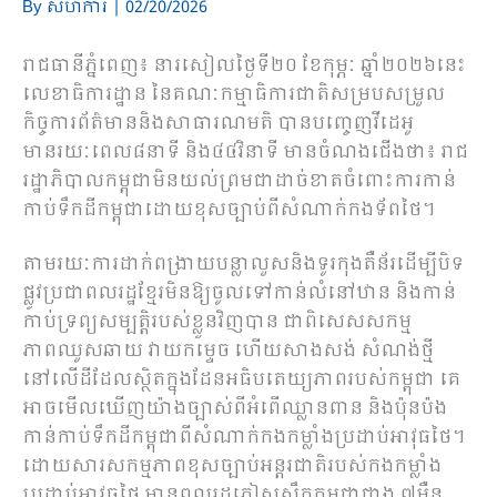
By
សហការី
|
02/20/2026
រាជធានីភ្នំពេញ៖ នារសៀលថ្ងៃទី២០ ខែកុម្ភៈ ឆ្នាំ២០២៦នេះ
លេខាធិការដ្ឋាន នៃគណៈកម្មាធិការជាតិសម្របសម្រួល
កិច្ចការព័ត៌មាននិងសាធារណមតិ បានបញ្ចេញវីដេអូ
មានរយៈពេល៨នាទី និង៤៤វិនាទី មានចំណងជើងថា៖ រាជ
រដ្ឋាភិបាលកម្ពុជាមិនយល់ព្រមជាដាច់ខាតចំពោះការកាន់
កាប់ទឹកដីកម្ពុជាដោយខុសច្បាប់ពីសំណាក់កងទ័ពថៃ។
តាមរយៈការដាក់ពង្រាយបន្លាលួសនិងទូរកុងតឺន័រដើម្បីបិទ
ផ្លូវប្រជាពលរដ្ឋខ្មែរមិនឱ្យចូលទៅកាន់លំនៅឋាន និងកាន់
កាប់ទ្រព្យសម្បត្តិរបស់ខ្លួនវិញបាន ជាពិសេសសកម្ម
ភាពឈូសឆាយ វាយកម្ទេច ហើយសាងសង់ សំណង់ថ្មី
នៅលើដីដែលស្ថិតក្នុងដែនអធិបតេយ្យភាពរបស់កម្ពុជា គេ
អាចមើលឃើញយ៉ាងច្បាស់ពីអំពើឈ្លានពាន និងប៉ុនប៉ង
កាន់កាប់ទឹកដីកម្ពុជាពីសំណាក់កងកម្លាំងប្រដាប់អាវុធថៃ។
ដោយសារសកម្មភាពខុសច្បាប់អន្តរជាតិរបស់កងកម្លាំង
ប្រដាប់អាវុធថៃ មានពលរដ្ឋភៀសសឹកកម្ពុជាជាង ៧ម៉ឺន