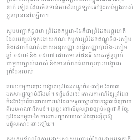
នាក់ ទៀត ដែលមិនទាន់អាចវិលត្រឡប់ទៅផ្ទះសម្បែងរបស់
ខ្លួនបាននៅឡើយ។
សូមបញ្ជាក់ជូនថា ព្រំដែនកម្ពុជា-ថៃគឺជាព្រំដែនអន្តរជាតិ
ដែលបន្សល់ទុកដោយគណៈកម្មការព្រំដែនឥណ្ឌូចិន-សៀម
និងដែលកំណត់ដោយអនុសញ្ញា សន្ធិសញ្ញាបារាំង-សៀម
ឆ្នាំ ១៩០៤ និង ១៩០៧ ដោយមានផែនទី ឧបសម្ព័ន្ធភ្ជាប់
ជាមួយច្បាស់លាស់ និងមានកំណត់ហេតុបោះបង្គោល
ព្រំដែនរបស់
គណៈកម្មការបោះ បង្គោលព្រំដែនឥណ្ឌូចិន-សៀម ដែលជា
ឯកសារផ្លូវច្បាប់ដ៏រឹងមាំ។ ទន្ទឹមនឹងនេះ គោលការណ៍ខ្សែព្រំដែន
មិនកែប្រែគឺជាគោលការណ៍ដែលទទួលស្គាល់ជាអន្តរជាតិក្រោយ
ពីរបបអាណានិគមន៍។ ដូច្នេះ នៅលើមូលដ្ឋានច្បាប់អន្តរជាតិ ខ្សែ
ព្រំដែនកម្ពុជា-ថៃ មានភាពច្បាស់លាស់ និងគ្មានអ្វីគួរឱ្យ
មន្ទិលសោះ នោះឡើយ។
ក្នុងក្របខ័ណ្ឌនៃការដោះស្រាយបញ្ហាព្រំដែនដោយទ្វេភាគី