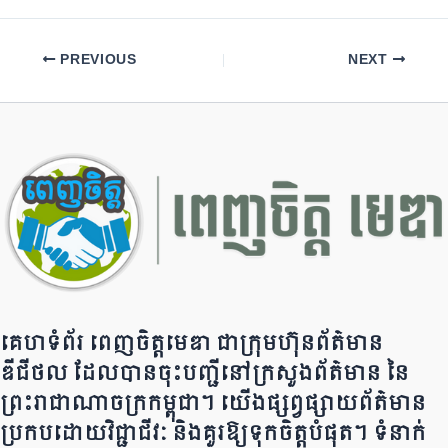
c
e
at
p
ar
e
gr
s
y
e
PREVIOUS
NEXT
b
a
A
Li
o
m
p
n
o
p
k
k
គេហទំព័រ ពេញចិត្តមេឌា ជា​ក្រុ​​​​​ម​​​ហ៊ុន​ព័ត៌មាន​
ឌីជីថល ដែ​លបា​ន​​ចុះបញ្ជីនៅក្រសួងព័ត៌មាន នៃ​​​​
ព្រះរាជាណាចក្រ​ក​ម្ពុជា។ យើ​ង​​​​​ផ្សព្វផ្សាយព័​ត៌​មា​​​​ន
ប្រក​ប​ដោ​​​​​​យ​វិជ្ជាជីវៈ និ​ងគួរ​ឱ្យ​ទុកចិត្ត​បំ​ផុត។ ទំនាក់