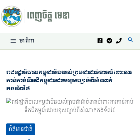
Skip
to
content
Sear
មាតិកា
រាជរដ្ឋាភិបាលកម្ពុជាមិនយល់ព្រមជាដាច់ខាតចំពោះការ
កាន់កាប់ទឹកដីកម្ពុជាដោយខុសច្បាប់ពីសំណាក់
កងទ័ពថៃ
ព័ត៌មានជាតិ