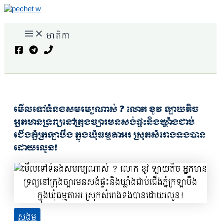
Skip
to
Main
content
មាតិកា
Menu
Search
មើលទៅទំនងសមរម្យណាស់ ? លោក ខូវ ឡាយតិច
អ្នកមានទ្រព្យនៅក្រុងច្បារមនសង់ផ្ទះនិងឃ្លាំងជាប់
ជើងភ្នំក្រឡាបឹង ក្នុងឃុំធម្មតាអរ ស្រុកសំរោងទងបាន
ដោយរលូន!
សង្គម