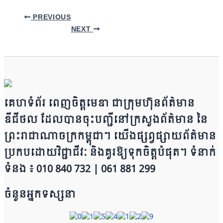
PREVIOUS
NEXT
គេហទំព័រ ពេញចិត្តមេឌា ជា​ក្រុ​​​​​ម​​​ហ៊ុន​ព័ត៌មាន​
ឌីជីថល ដែ​លបា​ន​​ចុះបញ្ជីនៅក្រសួងព័ត៌មាន នៃ​​​​
ព្រះរាជាណាចក្រ​ក​ម្ពុជា។ យើ​ង​​​​​ផ្សព្វផ្សាយព័​ត៌​មា​​​​ន
ប្រក​ប​ដោ​​​​​​យ​វិជ្ជាជីវៈ និ​ងគួរ​ឱ្យ​ទុកចិត្ត​បំ​ផុត។ ទំនាក់
ទំនង ៖ 010 840 732 | 0​​​​​61 881 299
ចំនួនអ្នកទស្សនា