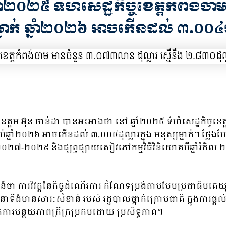
នាំ២០២៥ ទំហំសេដ្ឋកិច្ចខេត្តកំពង់ច
សម្នាក់ ឆ្នាំ២០២៦ អាចកើនដល់ ៣.០០៤ដ
ម អ៊ុន ចាន់ដា បានអះអាងថា នៅ ឆ្នាំ២០២៥ ទំហំសេដ្ឋកិច្ចខេត
្នាំ២០២៦ អាចកើនដល់ ៣.០០៤ដុល្លារក្នុង មនុស្សម្នាក់។ ថ្លែងបែបន
ល ២០២៧-២០២៩ និងផ្សព្វផ្សាយសៀវភៅកម្មវិធីវិនិយោគបីឆ្នាំរំកិល
រសាសន៍ថា ការវិវត្តនៃកិច្ចដំណើរការ កំណែទម្រង់តាមបែបប្រជាធ
ីដ៏មានសារៈសំខាន់ របស់ រដ្ឋបាលថ្នាក់ក្រោមជាតិ ក្នុងការផ្ត
ការបន្ថយភាពក្រីក្រប្រកបដោយ ប្រសិទ្ធភាព។