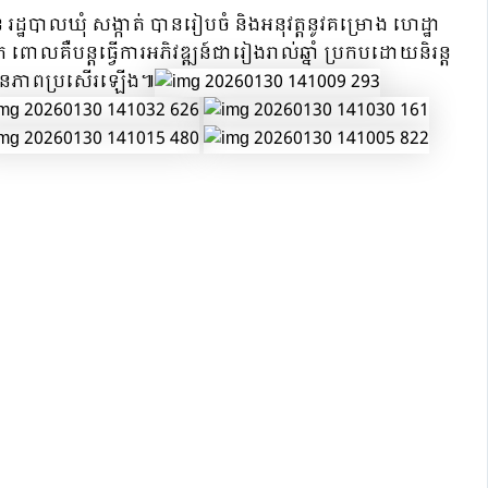
 រដ្ឋបាលឃុំ សង្កាត់ បានរៀបចំ និងអនុវត្តនូវគម្រោង ហេដ្ឋា
ពោលគឺបន្តធ្វើការអភិវឌ្ឍន៍ជារៀងរាល់ឆ្នាំ ប្រកបដោយនិរន្ត
ស់មានភាពប្រសើរឡើង៕