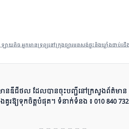
ិច អ្នកមានទ្រព្យនៅក្រុងច្បារមនសង់ផ្ទះនិងឃ្លាំងជាប់ជើងភ
ព័ត៌មាន​ឌីជីថល ដែ​លបា​ន​​ចុះបញ្ជីនៅក្រសួងព័ត៌មាន នៃ​​
ជីវៈ និ​ងគួរ​ឱ្យ​ទុកចិត្ត​បំ​ផុត។ ទំនាក់ទំនង ៖ 010 840 732