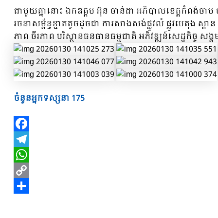
ជាមួយគ្នានោះ ឯកឧត្តម អ៊ុន ចាន់ដា អភិបាលខេត្តកំពង់ចាម បាន
រចនាសម្ព័ន្ធខ្នាតតូចដូចជា ការសាងសង់ផ្លូវលំ ផ្លូវបេតុង 
ភាព ចីរភាព បរិស្ថានធនធានធម្មជាតិ អភិវឌ្ឍន៍សេដ្ឋកិច្ច 
ចំនួនអ្នកទស្សនា
175
Facebook
Telegram
WhatsApp
Copy
Link
Share