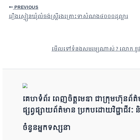
PREVIOUS
រឿងស្មៀនឃុំលំចង់ស្រ្តីរងគ្រោះទាសំណង៤០០០ដុល្លារ
មើលទៅទំនងសមរម្យណាស់ ? លោក ខូវ ឡាយត
គេហទំព័រ ពេញចិត្តមេឌា ជា​ក្រុ​​​​​ម​​​ហ៊ុន​
ផ្សព្វផ្សាយព័​ត៌​មា​​​​ន ប្រក​ប​ដោ​​​​​​យ​វិជ្ជា
ចំនួនអ្នកទស្សនា