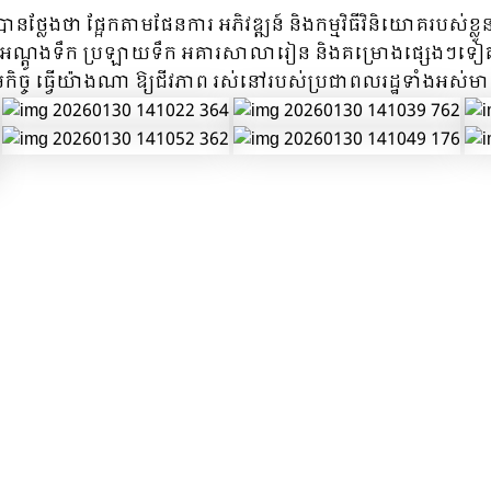
ថ្លែងថា ផ្អែកតាមផែនការ អភិវឌ្ឍន៍ និងកម្មវិធីវិនិយោគរបស់ខ្លួន
ស្ពាន អណ្តូងទឹក ប្រឡាយទឹក អគារសាលារៀន និងគម្រោងផ្សេងៗទៀត 
សង្គមកិច្ច ធ្វើយ៉ាងណា ឱ្យជីវភាព រស់នៅរបស់ប្រជាពលរដ្ឋទាំងអ