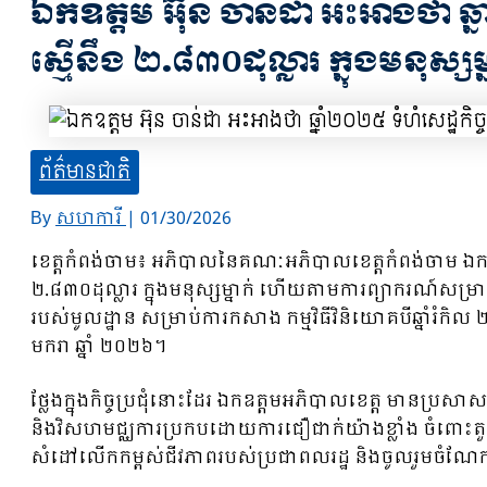
ឯកឧត្តម អ៊ុន ចាន់ដា អះអាងថា ឆ្
ស្មើនឹង ២.៨៣០ដុល្លារ ក្នុងមនុស្
ព័ត៌មានជាតិ
By
សហការី
|
01/30/2026
ខេត្តកំពង់ចាម៖ អភិបាលនៃគណៈអភិបាលខេត្តកំពង់ចាម ឯកឧត្ត
២.៨៣០ដុល្លារ ក្នុងមនុស្សម្នាក់ ហើយតាមការព្យាករណ៍សម្រាប់ឆ
របស់មូលដ្ឋាន សម្រាប់ការកសាង កម្មវិធីវិនិយោគបីឆ្នាំរំកិ
មករា ឆ្នាំ ២០២៦។
ថ្លែងក្នុងកិច្ចប្រជុំនោះដែរ ឯកឧត្តមអភិបាលខេត្ត មានប្
និងវិសហមជ្ឈការប្រកបដោយការជឿជាក់យ៉ាងខ្លាំង ចំពោះតួនាទ
សំដៅលើកកម្ពស់ជីវភាពរបស់ប្រជាពលរដ្ឋ និងចូលរួមចំណែក