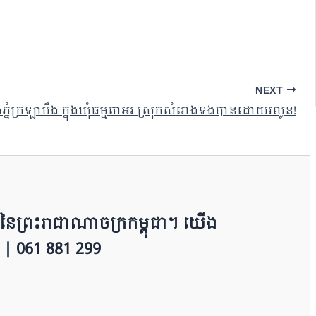
NEXT
្នំក្រឡាបឹង ក្នុងឃុំធម្មតាអរ ស្រុកសំរោងទងបានដោយរលូន!
​​ព្រះរាជាណាចក្រ​ក​ម្ពុជា។ យើ​ង​​​​​
 | 0​​​​​61 881 299