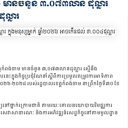
ាម មានចំនួន ៣.០៧៣លាន ដុល្លារ
ុល្លារ
្តកំពង់ចាម មានចំនួន ៣,០៧៣លានដុល្លារ ស្មើនឹង
េះក្នុងកិច្ចប្រជុំណែនាំស្តីពីការប្រមូលតម្រូវការអាទិភាព
 ២០២៦-២០២៨ របស់រដ្ឋបាលខេត្តកំពង់ចាម នាព្រឹកថ្ងៃទី៣០ ខែ
ិបតេយ្យនៅថ្នាក់ក្រោមជាតិ តាមរយៈគោលនយោបាយវិមជ្ឈការ
ល់សេវាសាធារណៈ និងការអភិវឌ្ឍន៍សេដ្ឋកិច្ចនៅតាមមូលដ្ឋាន