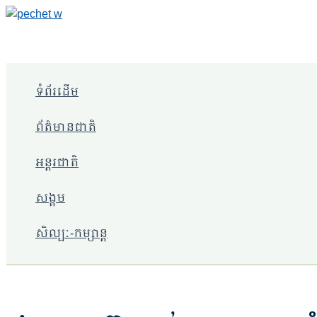
Skip
to
content
ទំព័រដើម
ព័ត៌មានជាតិ
អន្តរជាតិ
សង្គម
សិល្បៈ-កម្សាន្ត