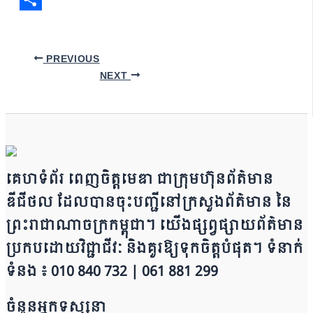
Link
Share
PREVIOUS
NEXT
គេហទំព័រ ពេញចិត្តមេឌា ជា​ក្រុ​​​​​ម​​​ហ៊ុន​ព័ត៌មាន​
ឌីជីថល ដែ​លបា​ន​​ចុះបញ្ជីនៅក្រសួងព័ត៌មាន នៃ​​​​
ព្រះរាជាណាចក្រ​ក​ម្ពុជា។ យើ​ង​​​​​ផ្សព្វផ្សាយព័​ត៌​មា​​​​ន
ប្រក​ប​ដោ​​​​​​យ​វិជ្ជាជីវៈ និ​ងគួរ​ឱ្យ​ទុកចិត្ត​បំ​ផុត។ ទំនាក់
ទំនង ៖ 010 840 732 | 0​​​​​61 881 299
ចំនួនអ្នកទស្សនា