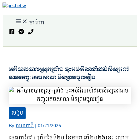
Skip
to
Main
content
មាតិកា
Menu
Search
អភិបាលបាលស្រុកទ្រាំង ចុះអប់រំណែនាំដល់សិស្សនៅ
តាមកញ្ចុះគេចសាលា មិនព្រមចូលរៀន
សង្គម
By
សហការី
|
01/21/2026
ខេត្តតាកែវ ៖ ព្រឹកថ្ងៃទី២០ ខែមករា ឆ្នាំ២០២៦នេះ លោក