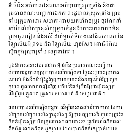
អ៊ុំ ចំរើន អភិបាលនៃគណ:អភិបាលស្រុកទ្រាំង និងជា
ប្រធានគណៈបញ្ជាការឯកភាព រដ្ឋបាលស្រុកទ្រាំង ព្រម
ទាំងក្រុមការងារ សហការជាមួយកម្លាំងចម្រុះ ចុះណែនាំ
អប់រំដល់សិស្សានុសិស្សមួយចំនួន ដែលគេចសាលាមិន
ព្រមចូលរៀន និងអប់រំ ដល់ម្ចាស់ទីតាំងនៅជិតសាលា នៃ
វិទ្យាល័យព្រៃទប់ និង វិទ្យាល័យ ហ៊ុនសែន ពោធិ៍អំពិល
ស្ថិតក្នុងស្រុកទ្រាំង ខេត្តតាកែវ ។
ក្នុងឱកាសនោះដែរ លោក អ៊ុំ ចំរើន ប្រធានគណៈបញ្ជីការ
ឯកភាពរដ្ឋបាលស្រុក បានលើកឡើងថា ថ្ងៃនេះក្មួយៗប្រាកដ
ណាស់ និងខឹងអ៊ំ ប៉ុន្តែថ្ងៃក្រោយក្មួយៗនឹងអរគុណអ៊ំវិញ សូម
ក្មួយៗ ចូលសាលារៀនវិញ ហើយខិតខំប្រឹងប្រែងរៀនសូត្រ
ដើម្បីជួយខ្លួនឯង គ្រួសារ សហគមន៍ និងសង្គមជាតិ ។
លោកបានលើកឡើងបន្តថា ដើម្បីធានាដល់បរិយាកាស នៃការ
សិក្សារបស់ក្មួយៗសិស្សានុសិស្ស ឱ្យបានល្អប្រសើរ ក្មួយៗត្រូវតែ
ខិតខំរៀនសូត្រ មិនត្រូវគេចសាលានោះទេ ត្រូវតែអាណិតដល់
ទឹកចិត្ត លោកឪពុក អ្នកម្ដាយ ដែលបានខឹតខំរកប្រាក់ដោយ