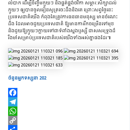
លំបាក ដើម្បីចិញ្ចឹមក្មួយៗ និងផ្គត់ផ្គង់ថវិកា សម្ភារៈសិក្សាដល់
ក្មួយៗ ឲ្យបានចូលរៀនសូត្រចេះដឹងនិងគេ ព្រោះសព្វថ្ងៃនេះ
ប្រទេសជាតិយើង កំពុងតែត្រូវការធនធានមនុស្ស មានចំណេះ
ដឹង ដែលអាចជួយប្រទេសជាតិ ឱ្យមានការរីកចម្រើនទៅមុខ
និងជួយឱ្យក្មួយៗក្លាយទៅជាទំពាំងស្នងឬស្សី ជាសសរទ្រូងដ៏
រឹងមាំសម្រាប់ប្រទេសជាតិរបស់យើងទាំងអស់គ្នាផងដែរ៕
ចំនួនអ្នកទស្សនា
202
Facebook
Telegram
WhatsApp
Copy