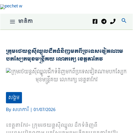
Skip
to
content
Sear
មាតិកា
ក្រុមរថយន្តសុីឈ្នួលដឹកទំនិញមកពីប្រទេសវៀតណាម
បកស្បែកមុខមន្ត្រីគយ លោករក្ស ខេត្តតាកែវ
សង្គម
By
សហការី
|
01/07/2026
ខេត្តតាកែវ÷ ក្រុមរថយន្តសុីឈ្នួល ដឹកទំនិញពី