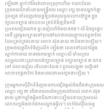
ឡើងថា ម្នាក់ៗជិតរត់ចោលស្រុកហើយ ខណះដែល
ក្រុមគយដឹកនាំដោយមន្ត្រីគយ ឈ្មោះ រក្ស បានបណ្ដាក់គ្នា
ដូចខ្យង ចាំដេញរថយន្តឱ្យបង់លុយចូលហោប៉ៅខ្លូន ក្នុង
ក្បាល១ឡាន ៧០០០០៛ គ្រប់ទំនិញពីមកពី
ប្រទេសវៀតណាម ខ្វះ១រៀលក៏មិនបានផង។ បើ មិនដូច្នោះ
ទេគឺ ត្រូវអូសឡានទៅទុកនៅសាខាគយរដ្ឋាករខេត្តតាកែវ
ដែលគ្រប់គ្រងដោយ លោក ស៊ុន ឆាយ ជាមិនខានឡើយ។
ក្រុមរថយន្តដឹកទំនិញលើក ឡើងថា ពេលទៅដល់កន្លែង
ស្នាក់ការគយ មានរងគយម្នាក់ ឈ្មោះលី ចាំសម្រប
សម្រួលដោះស្រាយបង់ក្បាលឡាន ១ក្បាលឡាន ៣ លាន
ទៅ ៤លានរៀល ទើបដោះលែង។ ពួកគេបន្តថា មេថ្មីនៅ
សាខាខេត្តតាកែវ មិនមានមនោសញ្ចេតនាឡើយ ។
ក្រុមអ្នករកស៊ីដឹកទំនិញមានការងឿងឆ្ងល់មិនដឹងថាក្រុមគយ
ឈ្មោះ រក្ស ថា តើជាគយចល័តឬកូនចៅរបស់ លោក ស៊ុន
ឆាយ ឬជាកម្លាំងអ្វីមកពីណានោះឡើយដោយក្រុមរបស់
លោករក្សមិនពាក់ឯកសណ្ឋានអ្វីទេ។ ពាក់តែសុីវិលធម្ម