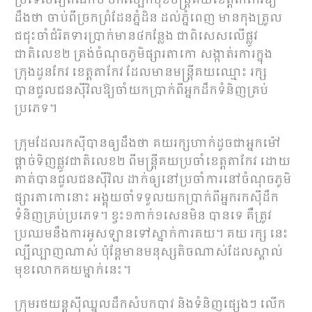
ប្រទេសវៀតណាម បកស្បែកមុខមន្ត្រីគយខេត្តតាកែវឱ្យ
ដឹងថា ចាប់ពីច្រកព្រំដែនភ្នំដិន ដល់ភ្នំពេញ មានកុងត្រូល
ជជុះចាំជំរិតទារប្រាក់មាន៤កន្លែង ជាពិសេសលើផ្លូវ
ជាតិលេខ២ ត្រង់ចំណុចភូមិផ្សារតាកោ សង្កាត់រការក្នុង
ក្រុងដូនកែវ ខេត្តតាកែវ ដែលមានមន្ត្រីគយឈ្មោះ រក្ស
បានជួលជនស៊ីវិលឱ្យចាំយកប្រាក់ពីអ្នកដឹកទំនិញគ្រប់
ប្រភេទ។
ក្រុមដែលរកស៊ីបានឲ្យដឹងថា គយរក្សហាក់ដូចជាអ្នកម៉ៅ
ផ្ដាច់ទិញផ្លូវជាតិលេខ២ ពីមន្ត្រីគយប្រចាំខេត្តតាកែវ ដោយ
គាត់បានជួលជនស៊ីវិល ដាក់ឲ្យនៅប្រចាំការនៅចំណុចភូមិ
ផ្សារតាកោនោះ អង្គុយចាំទទួលយកប្រាក់ពីអ្នករកស៊ីដឹក
ទំនិញគ្រប់ប្រភេទ។ ខ្វះ១កាក់១សេនមិន បានទេ គឺត្រូវ
ប្រឈមនឹងការអូសឡានទៅស្នាក់ការគយ។ គយ រក្ស នេះ
ល្បីល្បាញណាស់ ប៉ុន្តែមានមនុស្សតិចណាស់ដែលស្គាល់
មុខលោកគយម្នាក់នេះ។
ក្រុមរថយន្តសុីឈ្នួលដឹកសំបកបាវ និងទំនិញផ្សេងៗ លើក