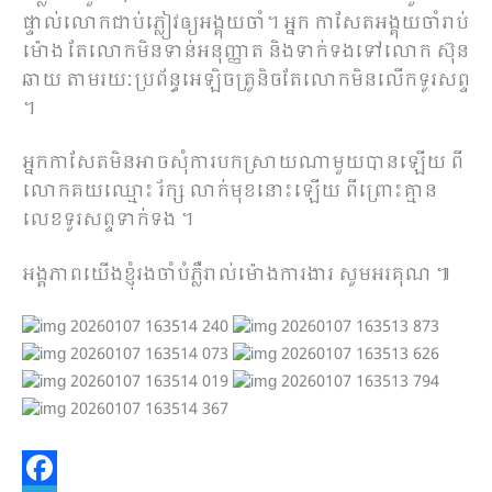
ផ្ទាល់លោកជាប់ភ្លៀវឲ្យអង្គុយចាំ។ អ្នក កាសែតអង្គុយចាំរាប់
ម៉ោង តែលោកមិនទាន់អនុញ្ញាត និងទាក់ទងទៅលោក ស៊ុន
ឆាយ តាមរយៈប្រព័ន្ធ
អេឡិចត្រូនិចតែលោកមិនលើកទូរសព្ទ
។
អ្នកកាសែតមិនអាចសុំការបកស្រាយណាមួយបានឡើយ ពី
លោកគយឈ្មោះ រ័ក្ស លាក់មុខនោះឡើយ ពីព្រោះគ្មាន
លេខទូរសព្ទទាក់ទង ។
អង្គភាពយើងខ្ញុំរងចាំបំភ្លឺរាល់ម៉ោងការងារ សូមអរគុណ ៕