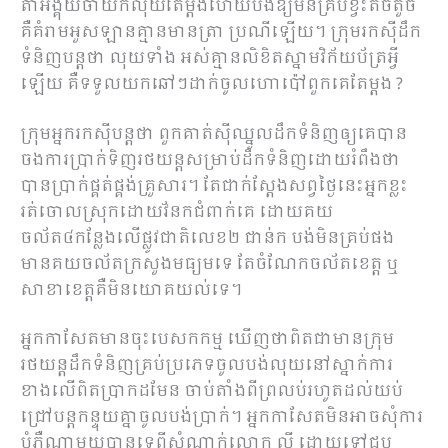
តាអង្គុយចាំយកលុយតែម្ដងហើយបង់ឱ្យមិនគ្រប់ខ្វះតិចតួច
គឺគំរាមអួសឡានគ្មានមានត្រា ប្រណីឡើយ។ ក្រុមរកស៊ីដឹក
ទំនិញបន្តថា លុយទាំង អស់គ្មានលិខិតស្នាមវិក័យប័ត្រអ្វី
ឡើយ គឺទទួលយកឆៅៗដាក់ចូលហោប៉ៅពួកគេតែម្ដង ?
ក្រុមអ្នករកស៊ីបន្តថា ពួកគាត់សុីឈ្នួលដឹកទំនិញឲ្យគេបាន
ចងការប្រាក់ទិញរថយន្តសម្រាប់ដឹកទំនិញដោយរំពឹងថា
បានប្រាក់ផ្គត់ផ្គង់គ្រួសារ។ តែជាក់ស្ដែងសព្វថ្ងៃនេះអ្នកខ្លះ
រត់ចោលស្រុកដោយវ័នកជំពាក់គេ ដោយគយ
ចល័ត៤កន្លែងលើផ្លូវជាតិលេខ២ ជាន់ក បង់មិនគ្រប់ផង
មានគយចល័តក្រសួងមធ្យមទេ តែចំណែកចល័តខេត្ត ឬ
សាខាខេត្តគឺមិនយោគយល់ទេ។
អ្នកកាសែតមានចុះបេសកកម្ម ឃើញថាពិតជាមានក្រុម
រថយន្តដឹកទំនិញគ្រប់ប្រភេទចូលបង់លុយនៅស្នាក់ការ
ខាងលើពិតប្រាកដមែន ចាប់តាំងពីព្រលប់រហូតដល់យប់
ជ្រៅបន្តកន្ទុយគ្នាចូលបង់ប្រាក់។ អ្នកកាសែតមិនអាចសុំការ
បំភ្លឺណាមួយបានទេពីសំណាក់លោក លី ដោយទៅជួប