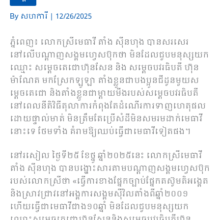
By
សហការី
|
12/26/2025
ភ្នំពេញ៖ លោកស្រីមេធាវី តាំង ស៊ីនហុង បានសរសេរ
នៅលើបណ្ដាញសង្គមហ្វេសប៊ុកថា មិនដែលជួបមនុស្សយក
ឈ្មោះ សម្តេចតេជោហ៊ុនសែន និង សម្តេចបវរធិបតី ហ៊ុន
ម៉ាណែត មកស្រែកឡូឡា តាំងខ្លួនជាបងប្អូនជីដូនមួយស
ម្តេចតេជោ និងតាំងខ្លួនជាម្តាយមីងរបស់សម្តេចបវរធិបតី
នៅពេលនីតិវិធីតុលាការកំពុងតែដំណើរការទាញហេតុផល
ដោយផ្ទាល់មាត់ មិនត្រឹមតែប្រើសំដីមិនសមរមដាក់មេធាវី
នោះទេ ថែមទាំង គំរាមឱ្យឈប់ធ្វើជាមេធាវីទៀតផង។
នៅរសៀល ថ្ងៃទី២៥ ខែថ្នូ ឆ្នាំ២០២៥នេះ លោកស្រីមេធាវី
តាំង ស៊ីនហុង បានបង្ហោះសារតាមបណ្តាញសង្គមហ្វេសប៊ុក
របស់លោកស្រីថា «ធ្វើការខាងផ្នែកច្បាប់ផ្នែកតស៊ូមតិអង្គេត
និងស្រាវជ្រាវនៅអង្គការសង្គមសុីវិលតាំងពីឆ្នាំ២០០១
ហើយធ្វើជាមេធាវីជាង១០ឆ្នាំ មិនដែលជួបមនុស្សយក
ឈ្មោះសម្តេចតេជោហ៊ុនសែននិងសម្តេចបវរធិបតីហ៊ុន