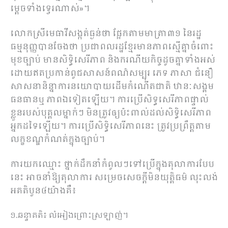
ម្តេចទាំងទ្វេរណាស់»។
លោកស្រីមេធាវីសង្កត់ធ្ងន់ថា ផ្អែកតាមមាត្រា៣១ នៃរដ្ឋ
ធម្មនុញ្ញបានចែងថា ប្រជាពលរដ្ឋខ្មែរមានភាពស្មើគ្នាចំពោះ
មុខច្បាប់ មានសិទ្ធិសេរីភាព និងករណីយកិច្ចដូចគ្នាទាំងអស់
ដោយឥតប្រកាន់ពូជសាសន៍ពណ៌សម្បុរ ភេទ ភាសា ជំនឿ
សាសនានិន្នាការនយោបាយដើមកំណើតជាតិ ឋានៈសង្គម
ធនធានឬ ភាពឯទៀតឡើយ។ ការប្រើសិទ្ធសេរីភាពផ្ទាល់
ខ្លួនរបស់បុគ្គលម្នាក់ៗ មិនត្រូវឲ្យប៉ះពាល់ដល់សិទ្ធិសេរីភាព
អ្នកដទៃឡើយ។ ការប្រើសិទ្ធិសេរីភាពនេះ ត្រូវប្រព្រឹត្តតាម
លក្ខខណ្ឌកំណត់ក្នុងច្បាប់។
ការយកឈ្មោះ ថ្នាក់ដឹកនាំកំពូលៗទៅប្រើក្នុងតុលាការបែប
នេះ អាចនាំឱ្យតុលាការ សម្រេចសេចក្តីមិនយុត្តិធម៌ លុះលង់
អគតិបួន៤យ៉ាងគឺ៖
១.ឆន្ទាគតិ៖ លំអៀងព្រោះស្រឡាញ់។