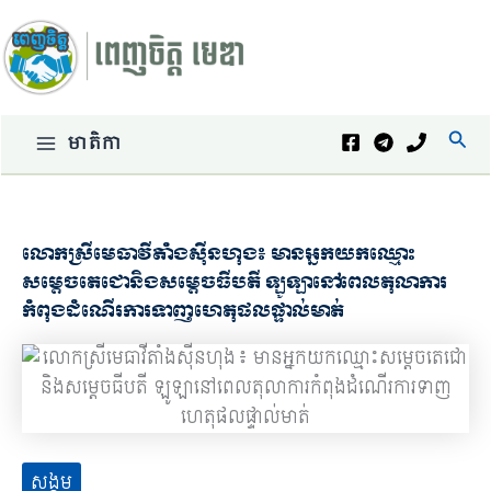
Skip
to
content
Sear
មាតិកា
Main
Menu
លោកស្រីមេធាវីតាំងស៊ីនហុង៖ មានអ្នកយកឈ្មោះ
សម្ដេចតេជោនិងសម្ដេចធីបតី ឡូឡានៅពេលតុលាការ
កំពុងដំណើរការទាញហេតុផលផ្ទាល់មាត់
សង្គម