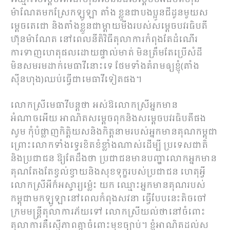
ម៉ាណែតមកស្រែកឡូឡា តាំង ខ្លួនជាបងប្អូនជីដូនមួយស
ម្តេចតេជោ និងតាំងខ្លួនជាម្តាយមីងរបស់សម្តេចបវរធិបតី
ហ៊ុនម៉ាណែត នៅពេលនីតិវិធីតុលាការកំពុងតែដំណើរ
ការទាញហេតុផលដោយផ្ទាល់មាត់ មិនត្រឹមតែប្រើសំដី
មិនសមរមដាក់មេធាវីនោះទេ ថែមទាំងគំរាមឲ្យខ្ញុំ(តាំង
ស៊ីនហុង)ឈប់ធ្វើជាមេធាវីទៀតផង។
លោកស្រីមេធាវីបន្តថា អស់ឱលោកស្រីអ្នកមាន
អំណាចអើយ អាណិតសម្តេចពុកនិងសម្តេចបវរធិបតីផង
សូម កុំបំផ្លាញកិត្តិយសនិងកិត្តនាមរបស់អ្នកមានគុណកម្ពុជា
ព្រោះលោកទាំងទ្វេរខិតខំខ្លាំងណាស់ដើម្បី ប្រទេសជាតិ
និងប្រជាជន ឱ្យតែដឹងថា ប្រជាជនមានបញ្ហាលោកអ្នកមាន
គុណតែងតែខ្វល់ខ្វាយនិងសុខទុក្ខរបស់ប្រជាជន ហេតុអ្វី
លោកស្រីអីក៏អស្ចារ្យម្ល៉េះ យក ឈ្មោះអ្នកមានគុណរបស់
កម្ពុជាមកឡូឡានៅពេលកំពុងសវនា ធ្វើបែបនេះតិចចៅ
ក្រមមន្ត្រីតុលាការភ័យទៅ លោកស្រីយល់ថានៅចំពោះ
តុលាការគឺស្មើភាពគ្នាចំពោះមុខច្បាប់។ ខ្ញុំអាណិតដល់ស