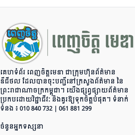
b
a
A
Li
o
m
p
n
o
p
k
k
គេហទំព័រ ពេញចិត្តមេឌា ជា​ក្រុ​​​​​ម​​​ហ៊ុន​ព័ត៌មាន​
ឌីជីថល ដែ​លបា​ន​​ចុះបញ្ជីនៅក្រសួងព័ត៌មាន នៃ​​​​
ព្រះរាជាណាចក្រ​ក​ម្ពុជា។ យើ​ង​​​​​ផ្សព្វផ្សាយព័​ត៌​មា​​​​ន
ប្រក​ប​ដោ​​​​​​យ​វិជ្ជាជីវៈ និ​ងគួរ​ឱ្យ​ទុកចិត្ត​បំ​ផុត។ ទំនាក់
ទំនង ៖ 010 840 732 | 0​​​​​61 881 299
ចំនួនអ្នកទស្សនា