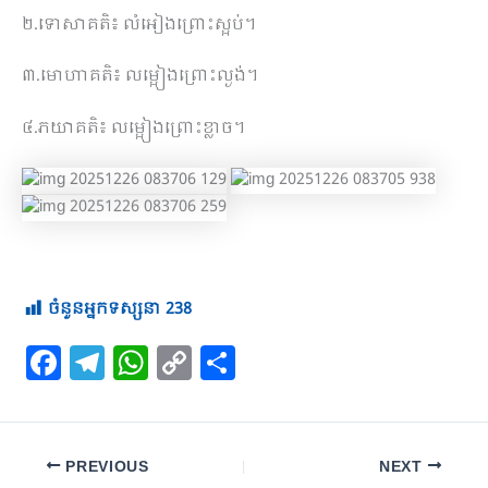
២.ទោសាគតិ៖ លំអៀងព្រោះស្អប់។
៣.មោហាគតិ៖ លម្អៀងព្រោះល្ងង់។
៤.ភយាគតិ៖ លម្អៀងព្រោះខ្លាច។
ចំនួនអ្នកទស្សនា
238
F
T
W
C
S
a
el
h
o
h
c
e
at
p
ar
e
gr
s
y
e
PREVIOUS
NEXT