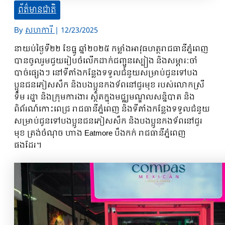
ព័ត៌មានជាតិ
By
សហការី
|
12/23/2025
នាយប់ថ្ងៃទី២២ ខែធ្នូ ឆ្នាំ២០២៥ កម្លាំងអាវុធហត្ថរាជធានីភ្នំពេញ
បានចូលរួមជួយរៀបចំលើកដាក់ជញ្ជូនស្បៀង និងសម្ភារៈចាំ
បាច់ផ្សេងៗ នៅទីតាំងកន្លែងទទួលជំនួយសម្រាប់ជូនទៅបង
ប្អូនជនភៀសសឹក និងបងប្អូនកងទ័ពនៅជួរមុខ របស់លោកស្រី
ទឹម រដ្ឋា និងក្រុមការងារ ស្ថិតក្នុងមជ្ឈមណ្ឌលសន្និបាត និង
ពិព័រណ៍កោះពេជ្រ រាជធានីភ្នំពេញ និងទីតាំងកន្លែងទទួលជំនួយ
សម្រាប់ជូនទៅបងប្អូនជនភៀសសឹក និងបងប្អូនកងទ័ពនៅជួរ
មុខ ត្រង់ចំណុច ហាង Eatmore បឹងកក់ រាជធានីភ្នំពេញ
ផងដែរ។