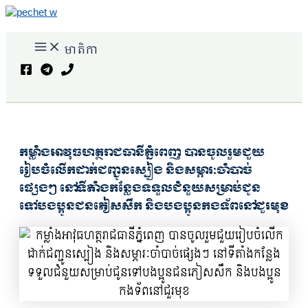
Skip
to
Main
content
មាតិកា
Menu
Search
កម្លាំងអាវុធហត្ថរាជធានីភ្នំពេញ បានចូលរួមជួយ
រៀបចំលើកដាក់ជញ្ជូនស្បៀង និងសម្ភារៈចាំបាច់
ផ្សេងៗ នៅទីតាំងកន្លែងទទួលជំនួយសម្រាប់ជូន
ទៅបងប្អូនជនភៀសសឹក និងបងប្អូនកងទ័ពនៅជួរមុខ