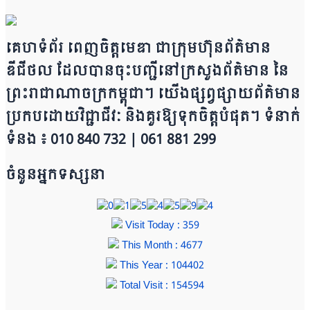
គេហទំព័រ ពេញចិត្តមេឌា ជា​ក្រុ​​​​​ម​​​ហ៊ុន​ព័ត៌មាន​
ឌីជីថល ដែ​លបា​ន​​ចុះបញ្ជីនៅក្រសួងព័ត៌មាន នៃ​​​​
ព្រះរាជាណាចក្រ​ក​ម្ពុជា។ យើ​ង​​​​​ផ្សព្វផ្សាយព័​ត៌​មា​​​​ន
ប្រក​ប​ដោ​​​​​​យ​វិជ្ជាជីវៈ និ​ងគួរ​ឱ្យ​ទុកចិត្ត​បំ​ផុត។ ទំនាក់
ទំនង ៖ 010 840 732 | 0​​​​​61 881 299
ចំនួនអ្នកទស្សនា
Visit Today : 359
This Month : 4677
This Year : 104402
Total Visit : 154594