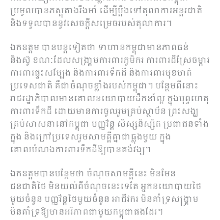
ប្រមូលបានភស្តុតាងរឹងមាំ ដើម្បីប្តឹងទៅតុលាការអន្តរជាតិ
និងទទួលបាននូវសេចក្តីសម្រេចរបស់តុលាការ។
ឯកឧត្តម បានបន្តទៀតថា ទាហានកម្ពុជាមានភាពធន់
និងស៊ូ ខណៈដែលសង្រា្គមការពារភូមិករ ការពារដីស្រែចម្ការ
ការពារផ្ទះសម្បែង និងការពារទឹកដី និងការពារមុខមាត់
ប្រទេសជាតិ គឺជាចំណុចខ្លាំងរបស់កម្ពុជា។ បន្ថែមពីនោះ
រាជរដ្ឋាភិបាលមានគោលនយោបាយដឹកនាំល្អ ក្នុងបុព្វហេតុ
ការពារទឹកដី ដោយមានការចូលរួមគ្រប់ស្ថាប័ន ព្រះសង្ឃ
គ្រប់សាសនានៅកម្ពុជា បញ្ញវ័ន្ត សិស្សនិស្សិត ប្រជាជនទាំង
ក្នុង និងក្រៅប្រទេសរួមសាមគ្គីគ្នាជាធ្លុងមួយ ក្នុង
គោលបំណងការពារទឹកដីឱ្យបានគង់វង្ស។
ឯកឧត្តមបានបន្ថែមថា ចំណុចសាមគ្គីនេះ មិនមែន
ជនជាតិថៃ មិនយល់ពីចំណុចនេះទេតែ អ្នកនយោបាយថៃ
មួយចំនួន បញ្ញវ័ន្តថៃមួយចំនួន អាជីវករ មិនគាំទ្រសង្គ្រាម
មិនគាំទ្រឱ្យមានអរិភាពជាមួយកម្ពុជាផងដែរ។