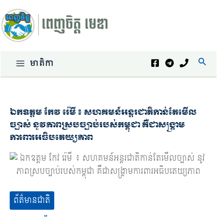
Skip
to
content
Sear
មាតិកា
ឯកឧត្តម កែវ រ៉េមី ៖ សហគមន៍អន្តរជាតិកាន់តែមើល
ច្បាស់ នូវភាពស្របច្បាប់របស់កម្ពុជា គឺជាសង្រ្គាម
ការពារអធិបតេយ្យភាព
ព័ត៌មានជាតិ