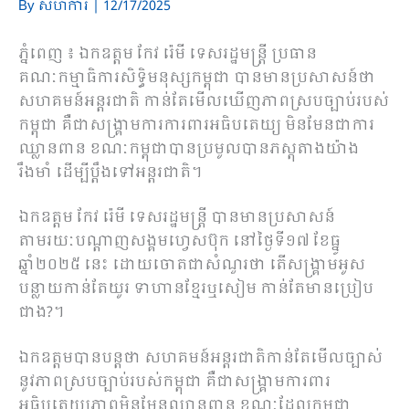
By
សហការី
|
12/17/2025
ភ្នំពេញ ៖ ឯកឧត្តម កែវ រ៉េមី ទេសរដ្ឋមន្ត្រី ប្រធាន
គណៈកម្មាធិការសិទ្ធិមនុស្សកម្ពុជា បានមានប្រសាសន៍ថា
សហគមន៍អន្តរជាតិ កាន់តែមើលឃើញភាពស្របច្បាប់របស់
កម្ពុជា គឺជាសង្គ្រាមការការពារអធិបតេយ្យ មិនមែនជាការ
ឈ្លានពាន ខណៈកម្ពុជាបានប្រមូលបានភស្តុតាងយ៉ាង
រឹងមាំ ដើម្បីប្តឹងទៅអន្តរជាតិ។
ឯកឧត្តម កែវ រ៉េមី ទេសរដ្ឋមន្ត្រី បានមានប្រសាសន៍
តាមរយៈបណ្ដាញសង្គមហ្វេសប៊ុក នៅថ្ងៃទី១៧ ខែធ្នូ
ឆ្នាំ២០២៥ នេះ ដោយចោតជាសំណួរថា តើសង្រ្គាមអូស
បន្លាយកាន់តែយូរ ទាហានខ្មែរឬសៀម កាន់តែមានប្រៀប
ជាង?។
ឯកឧត្តមបានបន្តថា សហគមន៍អន្តរជាតិកាន់តែមើលច្បាស់
នូវភាពស្របច្បាប់របស់កម្ពុជា គឺជាសង្រ្គាមការពារ
អធិបតេយ្យភាពមិនមែនឈ្លានពាន ខណៈដែលកម្ពុជា