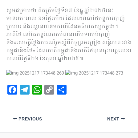
សូមជម្រាបថា គិតត្រឹមថ្ងៃទី១៧ ខែធ្នូ ឆ្នាំ២០២៥នេះ
មានរយៈពេល ១១ថ្ងៃហើយ ដែលយោធាថៃបន្តការបាញ់
ប្រហារ និងឈ្លានពានមកលើដែនអធិបតេយ្យកម្ពុជា។
ភាគីថៃ នៅតែបន្តរំលោភបំពានលើបទឈប់បាញ់
និង«សេចក្តីថ្លែងការណ៍រួមស្តីពីកិច្ចព្រមព្រៀង សន្តិភាព រវាង
កម្ពុជានិងថៃ» ដែលភាគីកម្ពុជានិងភាគីថៃបានចុះហត្ថលេខា
កាលពីថ្ងៃទី២៦ ខែតុលា ឆ្នាំ២០២៥៕
F
T
W
C
S
a
el
h
o
h
c
e
at
p
ar
e
gr
s
y
e
PREVIOUS
NEXT
b
a
A
Li