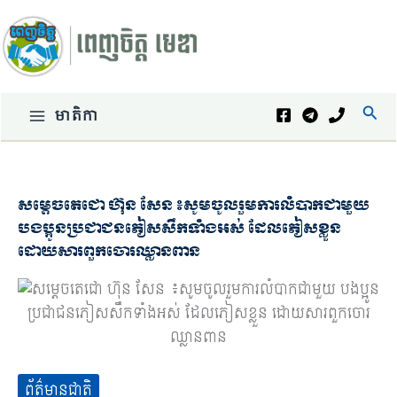
Skip
to
content
Sear
មាតិកា
សម្តេចតេជោ ហ៊ុន សែន ៖សូមចូលរួមការលំបាកជាមួយ
បងប្អូនប្រជាជនភៀសសឹកទាំងអស់ ដែលភៀសខ្លួន
ដោយសារពួកចោរឈ្លានពាន
ព័ត៌មានជាតិ