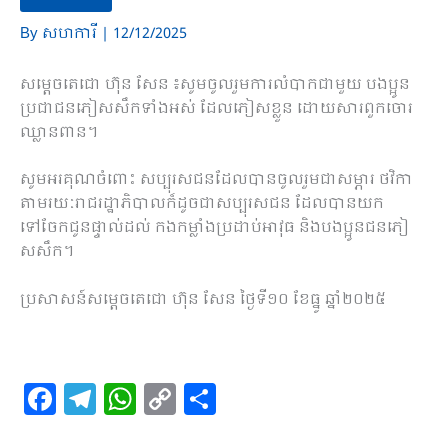
By
សហការី
|
12/12/2025
សម្តេចតេជោ ហ៊ុន សែន ៖សូមចូលរួមការលំបាកជាមួយ បងប្អូន
ប្រជាជនភៀសសឹកទាំងអស់ ដែលភៀសខ្លួន ដោយសារពួកចោរ
ឈ្លានពាន។
សូមអរគុណចំពោះ សប្បុរសជនដែលបានចូលរួមជាសម្ភារ ថវិកា
តាមរយៈរាជរដ្ឋាភិបាលក៏ដូចជាសប្បុរសជន ដែលបានយក
ទៅចែកជូនផ្ទាល់ដល់ កងកម្លាំងប្រដាប់អាវុធ និងបងប្អូនជនភៀ
សសឹក។
ប្រសាសន៍សម្តេចតេជោ ហ៊ុន សែន ថ្ងៃទី១០ ខែធ្នូ ឆ្នាំ២០២៥
F
T
W
C
S
a
el
h
o
h