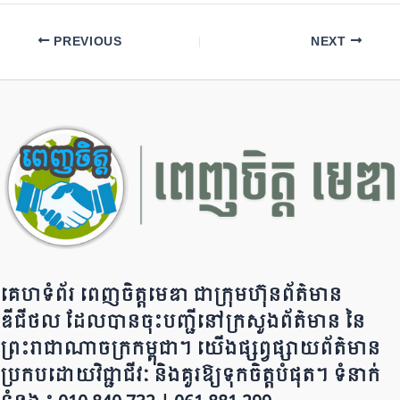
c
e
at
p
ar
e
gr
s
y
e
PREVIOUS
NEXT
b
a
A
Li
o
m
p
n
o
p
k
k
គេហទំព័រ ពេញចិត្តមេឌា ជា​ក្រុ​​​​​ម​​​ហ៊ុន​ព័ត៌មាន​
ឌីជីថល ដែ​លបា​ន​​ចុះបញ្ជីនៅក្រសួងព័ត៌មាន នៃ​​​​
ព្រះរាជាណាចក្រ​ក​ម្ពុជា។ យើ​ង​​​​​ផ្សព្វផ្សាយព័​ត៌​មា​​​​ន
ប្រក​ប​ដោ​​​​​​យ​វិជ្ជាជីវៈ និ​ងគួរ​ឱ្យ​ទុកចិត្ត​បំ​ផុត។ ទំនាក់