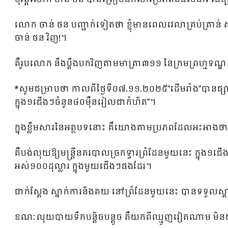
លោក ចាន់ ថន បញ្ជាក់ទៀតថា ខ្ញុំមានពេលវេលាគ្រប់គ្រា
ចាន់ ថន វិញ!។
គឺរូបលោក នឹងប្ដឹងបកវិញតាមមាត្រា៣១១ នៃក្រមព្រហ្ម
*សូមជម្រាបថា កាលពីថ្ងៃទី០៧.១១.២០២៥”ដើមរាំង”បានផ
ក្នុង១ជើងៗចំនួន៤០ម៉ឺនរៀលជាកំហិត”។
ក្នុងខ្លឹមសារនៃអត្ថបទនោះ គឺយោងតាមប្រភពដែលអះអាងថា រ
គឺបង់លុយឱ្យមន្ត្រីនគរបាលច្រកទ្វារព្រំដែនមួយនេះ ក្នុង១ជ
អស់១០០ដុល្លារ ក្នុងមួយជើងៗផងដែរ។
ជាក់ស្តែង ស្នាក់ការនិងគយ នៅព្រំដែនមួយនេះ បានទទួលស
ខណៈលុយបាយទឹកបន្តិចបន្តួច គឺយកពីឈ្មួញវៀតណាម មិនយ