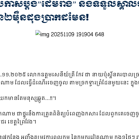
រកាសប្ដឹង”ដើមរាំង” និងទទួលស្គាល
ួន២ម៉ឺនដុងប្រាកដមែន!
ងៃ០៩.១១.២០២៥ លោកឧត្ដមសេនីយ៍ត្រី កែវ ជា នាយប៉ុស្តិ៍នគរបាលច
តណាម ដែលធ្វើដំណើរចេញចូល តាមច្រកទ្វារព្រំដែនមួយនេះ ក្នុ
មានតែមនុស្សឆ្កួត…!!។
ជាថ្នូរនឹងការត្រួតពិនិត្យបំពេញឯកសារ ដែលពួកគេចេញចូល
មជរ ខេត្តព្រៃវែង។
្លែង អញ្ចឹងតម្រូវការពលកម្ម នៃកម្មករវៀតណាម ក្នុង១ថ្ងៃៗ