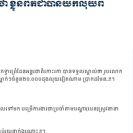
់ថា ខ្លួនពិតជាបានយកលុយពី
្រកទ្វារព្រំដែនអន្តរជាតិកោះរកា បានទទួលស្គាល់ថា រូបលោក
ងម្នាក់ៗចំនួន២០.០០០ដុងលុយវៀតណាម ប្រាកដមែន..!!។
ទៅមក បម្រើការងារជាប្រចាំតាមបណ្ដា(បេន)ស្រូវនានា
 រាប់រយនាក់ឯណោះ.!!។