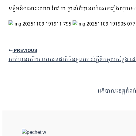
ទន្ទឹមនិងនោះលោក កែវ ជា ផ្ទាល់ក៏បានបដិសេធរឿងលុយ១០០
PREVIOUS
ចាប់បានហើយ ចោរជនជាតិចិនចូលគាស់គ្លីនិកមួយកន្លែង ដ
អភិបាលខេត្តកំពង់