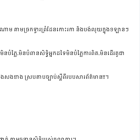
ាម តាមច្រកទ្វារព្រំដែនកោះរកា និងបង់លុយក្នុង១ឡានៗ
ំភ្លៃ.មិនបំពានសិទ្ធិអ្នកដទៃមិនបំភ្លៃការពិត.មិនដើរតួជា
ទាំងសងខាង ស្របតាបច្បាប់ស្ដីពីរបបសារព័ត៌មាន!!។
ត់ តាមឆន្ទានុសិទ្ធិរបស់តុលាការ។