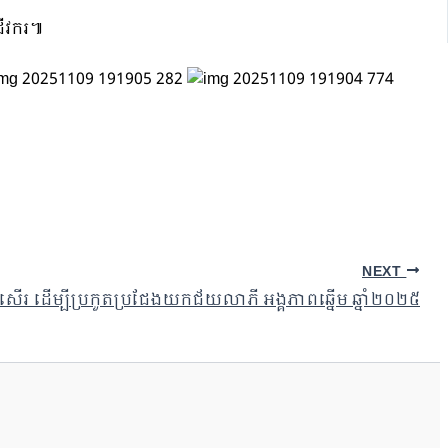
ជីវករ៕
NEXT
សើរ ដើម្បីប្រកួតប្រជែងយកជ័យលាភី អង្គភាពឆ្នើម ឆ្នាំ២០២៥