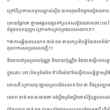
ក្រៅពីប្រកាសទទួលស្គាល់រឿង យកលុយពីកម្មករវៀតណាម.លោ
ដោយផ្អែកថា គ្មានអង្ករចេញទៅប្រទេសវៀតណាមនោះទេ! បែរ
ចំនួន១០០ដុល្លារ.ក្រោមការគ្រប់គ្រងរបស់លោក.!!។
*ជាការឆ្លើយតបលោក ចាន់ ថន នាយកប្រតិបត្តិនៃគេហទំព័រ”ដើមរា
តុលាការសម្រេចសេចក្ដី.!។
និយាយជារួមប្រភពប៉ុណ្ណា និយាយប៉ុណ្ណឹង និងបានធ្វើបទសម្ភ
ក្នុងនោះ ទោះពិតឬមិនពិត ក៏”ដើមរាំង”មិនធ្វើការសន្និដ្ឋានឬវិន
ពោលគឺ ក្រោយចុះផ្សាយស្រាប់តែលោក កែវ ជា ខឹងច្រឡោតត
លោក ចាន់ ថន អះអាងថា ចង់ប្ដឹងឬមិនប្ដឹងជាសិទ្ធិបុគ្
ប៉ុន្តែលោក ចាន់ ថន បានត្រៀមឯកសារប្រភពនិងមេធាវី ដើម្បី