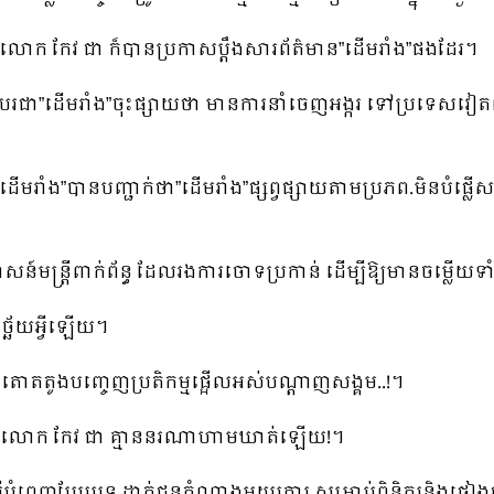
ក កែវ ជា ក៏បានប្រកាសប្ដឹងសារព័ត៌មាន”ដើមរាំង”ផងដែរ។
ជា”ដើមរាំង”ចុះផ្សាយថា មានការនាំចេញអង្ករ ទៅប្រទេសវៀតណ
ំង”បានបញ្ជាក់ថា”ដើមរាំង”ផ្សព្វផ្សាយតាមប្រភព.មិនបំផ្លើសមិនប
ាសន៍មន្ត្រីពាក់ព័ន្ធ ដែលរងការចោទប្រកាន់ ដើម្បីឱ្យមានចម្លើយ
ិច្ឆ័យអ្វីឡើយ។
ោតតូងបញ្ចេញប្រតិកម្មផ្អើលអស់បណ្ដាញសង្គម..!។
គលរបស់លោក កែវ ជា គ្មាននរណាហាមឃាត់ឡើយ!។
បំពេញបែបបទ ដាក់ជូនតំណាងអយ្យការ សម្រាប់ពិនិត្យនិងផ្ទៀងផ្ទា