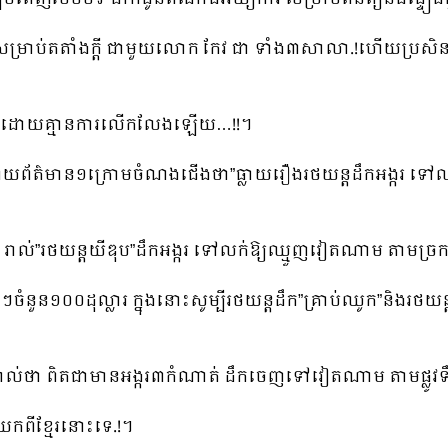
ន់ សម្រាប់តតាំងក្ដី ជាមួយលោក កែវ ជា ទាំង៣សាលា.!ហើយប្រ
ទណ្ឌ ដោយគ្មានការលើកលែងឡើយ…!!។
្សាយព័ត៌មាន១ក្រោមចំណងជើងថា”ធ្លាយរឿងរថយន្តដឹកអង្ករ ទ
ាល់”រថយន្តយីឌុប”ដឹកអង្ករ ទៅលក់ឱ្យឈ្មួញវៀតណាម តាមច្រកទ្
ើងៗចំនួន១០០ដុល្លារ ក្នុងនោះសូម្បីរថយន្តដឹក”គ្រាប់ឈូក”និងរថ
្គាល់ថា ពិតជាមានអង្ករ៣កំណាត់ ដឹកចេញទៅវៀតណាម តាមផ្លូវទ
កពីខ្មែរនោះទេ.!។