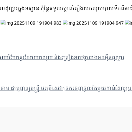
ដុល្លារក្នុង១ឡាន ប៉ុន្តែទទួលស្គាល់រឿងយកលុយបាយទឹកពីអា
ោយបំបែកទូរដែកយកលុយ និងគ្រឿងអលង្កាជាង១០ម៉ឺនដុល្លារ
ចាម ជម្រុញឲ្យមន្ត្រី បម្រើសេវាច្រកចេញចូលតែមួយកាន់តែល្អប្រ