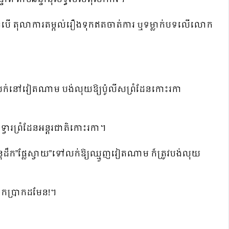
សិនបើ តុលាការតម្កល់រឿងទុកឥតចាត់ការ ឬទម្លាក់បទលើលោក
ៅលក់នៅវៀតណាម បង់លុយឱ្យប៉ូលីសព្រំដែនកោះរកា
វារព្រំដែនអន្តរជាតិកោះរកា។
យន្តដឹក”ផ្លែស្វាយ”ទៅលក់ឱ្យឈ្មួញវៀតណាម ក៏ត្រូវបង់លុយ
ឹកប្រាកដមែន!។