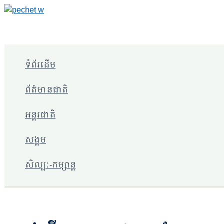
Skip
to
content
ទំព័រដើម
ព័ត៌មានជាតិ
អន្តរជាតិ
សង្គម
សិល្បៈ-កម្សាន្ត