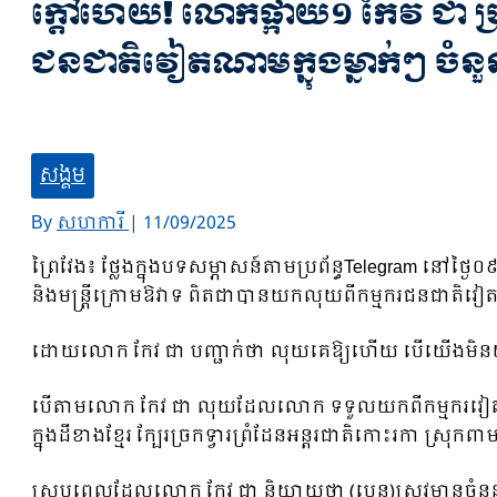
ក្តៅហើយ! លោកផ្កាយ១ កែវ ជា ប្
ជនជាតិវៀតណាមក្នុងម្នាក់ៗ ចំន
សង្គម
By
សហការី
|
11/09/2025
ព្រៃវែង៖ ថ្លែងក្នុងបទសម្ភាសន៍តាមប្រព័ន្ធTelegram នៅថ្
និងមន្ត្រីក្រោមឱវាទ ពិតជាបានយកលុយពីកម្មករជនជាតិវៀ
ដោយលោក កែវ ជា បញ្ជាក់ថា លុយគេឱ្យហើយ បើយើងមិនយក
បើតាមលោក កែវ ជា លុយដែលលោក ទទួលយកពីកម្មករវៀតណាម 
ក្នុងដីខាងខ្មែរ ក្បែរច្រកទ្វារព្រំដែនអន្តរជាតិកោះរកា ស្រុកពា
ស្របពេលដែលលោក កែវ ជា និយាយថា (បេន)ស្រូវមានចំនួន៧កន