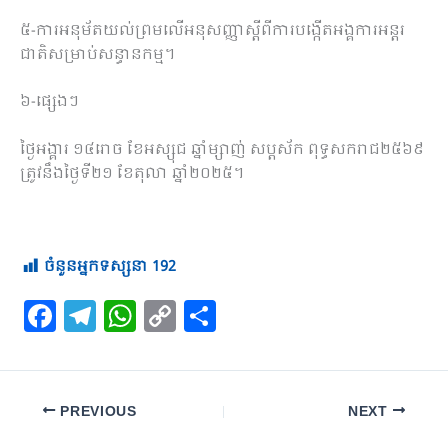
៥-ការអនុម័តយល់ព្រមលើអនុសញ្ញាស្តីពីការបង្កើតអង្គការអន្តរ
ជាតិសម្រាប់សន្ធានកម្ម។
៦-ផ្សេងៗ
ថ្ងៃអង្គារ ១៤រោច ខែអស្សុជ ឆ្នាំម្សាញ់ សប្តស័ក ពុទ្ធសករាជ២៥៦៩
ត្រូវនឹងថ្ងៃទី២១ ខែតុលា ឆ្នាំ២០២៥។
ចំនួនអ្នកទស្សនា
192
F
T
W
C
S
a
el
h
o
h
c
e
at
p
ar
e
gr
s
y
e
PREVIOUS
NEXT
b
a
A
Li