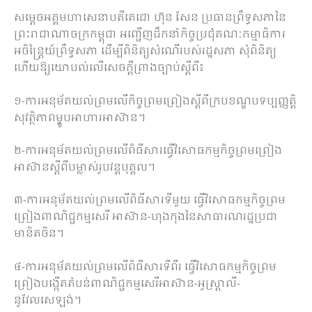
សម្តេចអគ្គមហាសេនាបតីតេជោ ហ៊ុន សែន ប្រធានព្រឹទ្ធសភានៃ
ព្រះរាជាណាចក្រកម្ពុជា អញ្ជើញដឹកនាំកិច្ចប្រជុំគណៈកម្មាធិការ
អចិន្ត្រៃយ៍ព្រឹទ្ធសភា ដើម្បីពិនិត្យសំណើរបស់រដ្ឋសភា សុំពិនិត្យ
ហើយឱ្យយោបល់លើសេចក្តីព្រាងច្បាប់ស្តីពី៖
១-ការអនុម័តយល់ព្រមលើកិច្ចព្រមព្រៀងស្តីពីក្របខណ្ឌបទប្បញ្ញត្តិ
សុវត្ថិភាពម្ហូបអាហារអាស៊ាន។
២-ការអនុម័តយល់ព្រមលើពិធីសារធ្វើវិសោធកម្មកិច្ចព្រមព្រៀង
អាស៊ានស្តីពីបម្លាស់រូបវន្តបុគ្គល។
៣-ការអនុម័តយល់ព្រមលើពិធីសារទីមួយ ធ្វើវិសោធកម្មកិច្ចព្រម
ព្រៀងពាណិជ្ជកម្មសេរី អាស៊ាន-ហុងកុងនៃសាធារណរដ្ឋប្រជា
មានិតចិន។
៤-ការអនុម័តយល់ព្រមលើពិធីសារទីពីរ ធ្វើវិសោធកម្មកិច្ចព្រម
ព្រៀងបង្កើតតំបន់ពាណិជ្ជកម្មសេរីអាស៊ាន-អូស្ត្រាលី-
នូវែលសេឡង់។