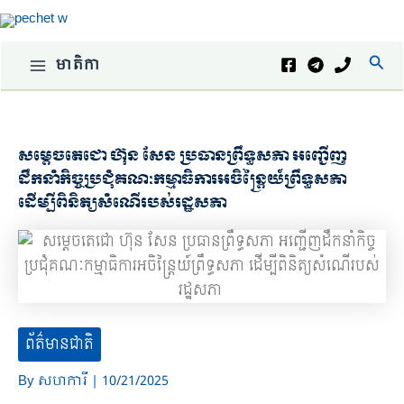
Skip
to
content
Sear
មាតិកា
Main
Menu
សម្តេចតេជោ ហ៊ុន សែន ប្រធានព្រឹទ្ធសភា អញ្ជើញ
ដឹកនាំកិច្ចប្រជុំគណៈកម្មាធិការអចិន្ត្រៃយ៍ព្រឹទ្ធសភា
ដើម្បីពិនិត្យសំណើរបស់រដ្ឋសភា
ព័ត៌មានជាតិ
By
សហការី
|
10/21/2025