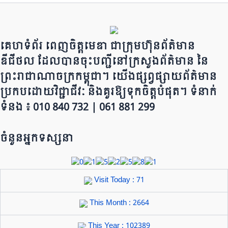
o
m
p
n
o
p
k
k
គេហទំព័រ ពេញចិត្តមេឌា ជា​ក្រុ​​​​​ម​​​ហ៊ុន​ព័ត៌មាន​
ឌីជីថល ដែ​លបា​ន​​ចុះបញ្ជីនៅក្រសួងព័ត៌មាន នៃ​​​​
ព្រះរាជាណាចក្រ​ក​ម្ពុជា។ យើ​ង​​​​​ផ្សព្វផ្សាយព័​ត៌​មា​​​​ន
ប្រក​ប​ដោ​​​​​​យ​វិជ្ជាជីវៈ និ​ងគួរ​ឱ្យ​ទុកចិត្ត​បំ​ផុត។ ទំនាក់
ទំនង ៖ 010 840 732 | 0​​​​​61 881 299
ចំនួនអ្នកទស្សនា
Visit Today : 71
This Month : 2664
This Year : 102389