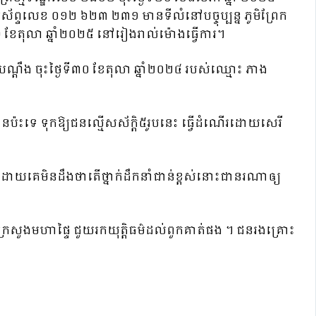
រស័ព្ទលេខ ០១២ ៦២៣ ២៣១ មានទីលំនៅបច្ចុប្បន្ន ភូមិព្រែក
ី២១ ខែតុលា ឆ្នាំ២០២៥ នៅរៀងរាល់ម៉ោងធ្វើការ។
តឹង ចុះថ្ងៃទី៣០ ខែតុលា ឆ្នាំ២០២៤ របស់ឈ្មោះ ភាង
នប៉ះទេ ទុកឱ្យជនល្មើសស័ក្ដិ៥រូបនេះ ធ្វើដំណើរដោយសេរី
ដោយគេមិនដឹងថាតើថ្នាក់ដឹកនាំជាន់ខ្ពស់នោះជានរណាឲ្យ
ក្រសួងមហាផ្ទៃ ជួយរកយុត្តិធម៌ដល់ពួកគាត់ផង ។ ជនរងគ្រោះ