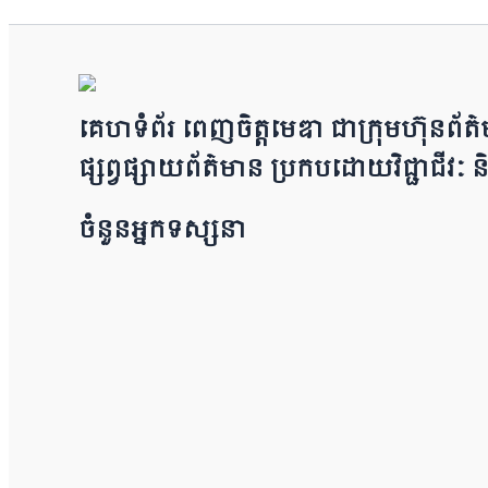
គេហទំព័រ ពេញចិត្តមេឌា ជា​ក្រុ​​​​​ម​​​ហ៊ុន​
ផ្សព្វផ្សាយព័​ត៌​មា​​​​ន ប្រក​ប​ដោ​​​​​​យ​វិជ្ជា
ចំនួនអ្នកទស្សនា