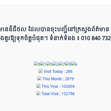
ព័ត៌មាន​ឌីជីថល ដែ​លបា​ន​​ចុះបញ្ជីនៅក្រសួងព័ត៌មាន នៃ​​
ជីវៈ និ​ងគួរ​ឱ្យ​ទុកចិត្ត​បំ​ផុត។ ទំនាក់ទំនង ៖ 010 840 732
Visit Today : 286
This Month : 2879
This Year : 102604
Total Visit : 152796