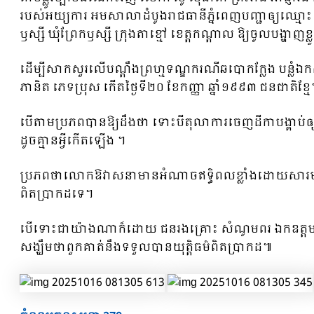
របស់អយ្យការ អមសាលាដំបូងរាជធានីភ្នំពេញបញ្ជាឲ្យឈ្មោះ ឱ 
ឫស្សី ឃុំព្រែកឫស្សី ក្រុងតាខ្មៅ ខេត្តកណ្តាល ឱ្យចូលបង្ហ
ដើម្បីសាកសួរលើបណ្តឹងព្រហ្មទណ្ឌករណីឆបោកក្លែង បន្លំឯ
ភានិត ភេទប្រុស កើតថ្ងៃទី២០ ខែកញ្ញា ឆ្នាំ១៩៩៣ ជនជាតិខ្មែ
បើតាមប្រភពបានឱ្យដឹងថា ទោះបីតុលាការចេញដីកាបង្គាប់ឲ្យន
ដូចគ្មានអ្វីកេីតឡេីង ។
ប្រភពថាលោកឱវាសនាមានអំណាចឥទ្ធិពលខ្លាំងដោយសារមានមន្ត
ពិតប្រាកដទេ។
បើទោះជាយ៉ាងណាក៏ដោយ ជនរងគ្រោះ សំណូមពរ ឯកឧត្តមអគ្គស្ន
សង្ឃឹមថាពួកគាត់នឹងទទួលបានយុត្តិធម៌ពិតប្រាកដ៕