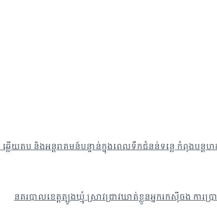
ឆ្លើយតប និងអន្តរាគមន៍បន្ទាន់ក្នុងពេលទឹកជំនន់ទន្លេ កំពុងបន្ត
នគរបាលខេត្តត្បូងឃ្មុំ ស្រាវជ្រាវឃាត់ខ្លួនអ្នករកស៊ីចង ក