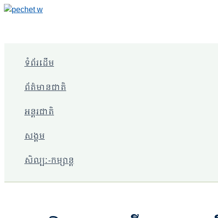
Skip
to
content
ទំព័រដើម
ព័ត៌មានជាតិ
អន្តរជាតិ
សង្គម
សិល្បៈ-កម្សាន្ត