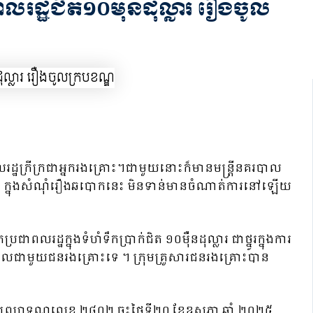
រដ្ឋជិត១០ម៉ឺនដុល្លារ រឿងចូល
ឋក្រីក្រជាអ្នករងគ្រោះ។ជាមួយនោះក៏មានមន្ត្រីនគរបាល
វាសនា ក្នុងសំណុំរឿងឆបោកនេះ មិនទាន់មានចំណាត់ការនៅឡើយ
ដ្ឋក្នុងទំហំទឹកប្រាក់ជិត ១០ម៉ឺនដុល្លារ ជាថ្នូរក្នុងការ
ទទួលជាមួយជនរងគ្រោះទេ ។ ក្រុមគ្រួសារជនរងគ្រោះបាន
ព្រហ្មទណ្ឌលេខ ២៨០២ ចុះថ្ងៃទី២០ ខែឧសភា ឆ្នាំ ២០២៥