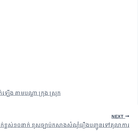
ហក់ឡើង តាមបណ្តា ក្រុង ស្រុក
NEXT
ារប្រាក់ខ្ពស់១០នាក់ ខុសច្បាប់កសាងសំណុំរឿងបញ្ជូនទៅតុលាការ