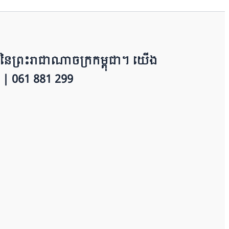
​​ព្រះរាជាណាចក្រ​ក​ម្ពុជា។ យើ​ង​​​​​
 | 0​​​​​61 881 299