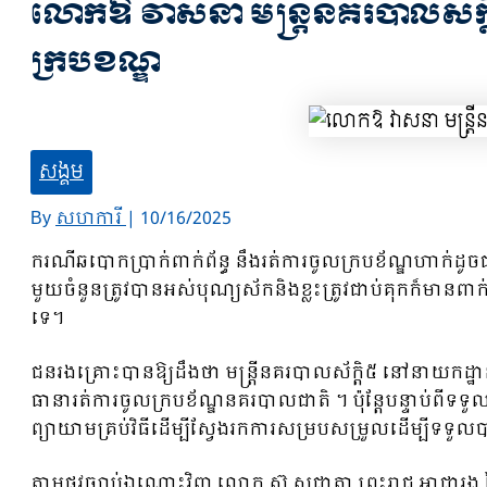
លោកឱ វាសនា មន្ត្រីនគរបាលសក្ត
ក្របខណ្ឌ
សង្គម
By
សហការី
|
10/16/2025
ករណីឆបោកប្រាក់ពាក់ព័ន្ធ នឹងរត់ការចូលក្របខ័ណ្ឌហាក់
មួយចំនួនត្រូវបានអស់បុណ្យស័កនិងខ្លះត្រូវជាប់គុកក៏មា
ទេ។
ជនរងគ្រោះបានឱ្យដឹងថា មន្រ្តីនគរបាលស័ក្ដិ៥ នៅនាយកដ្ឋាន
ធានារត់ការចូលក្របខ័ណ្ឌនគរបាលជាតិ ។ ប៉ុន្តែបន្ទាប់ព
ព្យាយាមគ្រប់វិធីដើម្បីស្វែងរកការសម្របសម្រួលដើម្បីទទួ
តាមផ្លូវច្បាប់ឯណោះវិញ លោក ស៊ូ សុជាតា ព្រះរាជ អាជ្ញ