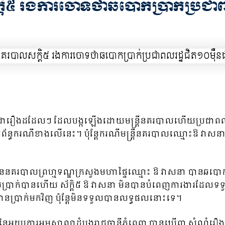
ិ៥ រងការចោទថាឆបោកប្រាក់ប្រជាពល
ដូចជារឿងដដែលៗ ដែលបង្កឡើងដោយមន្ត្រីនគរបាលហើយប្រជាពលរដ្
នពាក់ព័ន្ធករណីខាងលើនេះ។ ប៉ុន្តែករណីមន្ត្រីនគរបាលឈ្មោះឱ 
នគរបាលព្រហ្មទណ្ឌក្រសួងមហាផ្ទៃឈ្មោះ ឱ វាសនា បានឆបោកប្រជាពលរ
ីទទួលប្រាក់បានហេីយ ស័ក្ដិ៥ ឱ វាសនា មិនបានបំពេញការងារដែល
លបានប្រាក់មកវិញ ប៉ុន្តែមិនទទួលបានលទ្ធផលនោះទេ។
ារង នៃអយ្យការអមសាលាដំបូងរាជធានីភ្នំពេញ បានឃើញ សំណុំរឿង