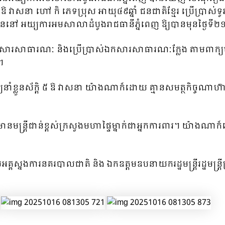
វាសនា ហៅ កិ ភេទប្រុស អាយុ៤៩ឆ្នាំ ជនជាតិខ្មែរ ប្រើប្រាស់ទូ
ាញខ្លួននៅ អយ្យការអមសាលាដំបូងរាជធានីភ្នំពេញ ឱ្យបានមុនថ្ងៃទ
កសារសាធារណៈ និងប្រើប្រាស់ឯកសារសាធារណៈក្លែង តាមពាក្យបណ្
។
ាំខ្លួនស័ក្តិ ៥ ឱ វាសនា យ៉ាងណាក៏ដោយ គ្មានសមត្ថកិច្ចណាហ៊ា
្រីជាន់ខ្ពស់ក្រសួងមហាផ្ទៃម្នាក់ជាអ្នកការពារ។ យ៉ាងណាក៏
ងការនគរបាលជាតិ និង ឯកឧត្ដមឧបនាយករដ្ឋមន្ត្រីរដ្ឋមន្ត្រី