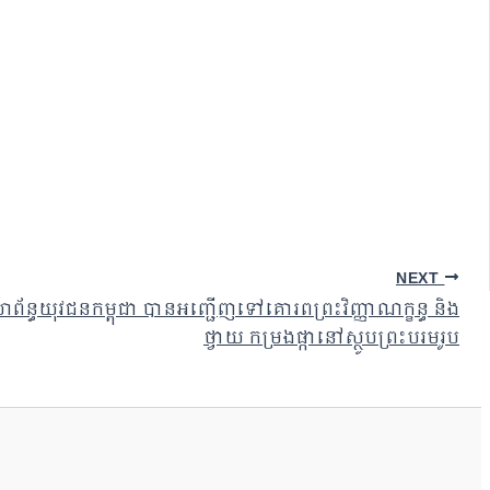
NEXT
ធយុវជនកម្ពុជា បានអញ្ជើញទៅគោរពព្រះវិញ្ញាណក្ខន្ធ និង
ថ្វាយ កម្រងផ្កានៅស្ថូបព្រះបរមរូប