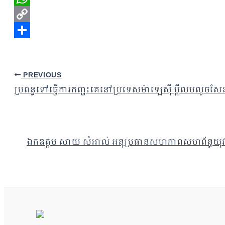
WhatsApp
Copy
Link
Share
PREVIOUS
ប្រពន្ធទៅធ្វើការកញ្ជះគេនៅប្រទេសម៉ាឡេស៊ី ប្ដីលបលួចសែនព
ឯកឧត្តម សាយ សំអាល់ អនុប្រធានសហភាពសហព័ន្ធយុវជនក