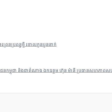
្រេនប្រពន្ធថ្មី ចោលកូនបួននាក់
ម្ពុជា និងជាតំណាង ឯកឧត្តម ហ៊ុន ម៉ានី ប្រធានសហភាពសហព័ន្