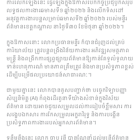
ការលើកឡើងនេះ ធ្វើឡើងក្នុងឱកាសបើកកិច្ចប្រជុំបូកសរុប
លទ្ធផលការងារឆមាសទី១ ឆ្នាំ២០២៦ និងលើកទិសដៅ
អនុវត្តការងារបន្តសម្រាប់ឆមាសទី២ ឆ្នាំ២០២៦ របស់មន្ទីរ
ព័ត៌មានខេត្តកណ្ដាល នាថ្ងៃទី៣០ ខែមិថុនា ឆ្នាំ២០២៦។
ក្នុងឱកាសនោះ លោកប្រធានមន្ទីរ ក៏បានជំរុញដល់គ្រប់
ការិយាល័យ ត្រូវបន្តពង្រឹងវិន័យការងារ អភិវឌ្ឍសមត្ថភាព
មន្ត្រី និងពង្រីកការផ្សព្វផ្សាយព័ត៌មានឱ្យកាន់តែទូលំទូលាយ
ទាន់ហេតុការណ៍ មានភាពត្រឹមត្រូវ និងមានប្រសិទ្ធភាពខ្ពស់
ដើម្បីបម្រើផលប្រយោជន៍សាធារណៈ។
ជាមួយគ្នានេះ លោកបានគូសបញ្ជាក់ថា បច្ចេកវិទ្យាបញ្ញា
សិប្បនិមិត្ត (AI) កំពុងដើរតួនាទីយ៉ាងសំខាន់ក្នុងវិស័យ
ព័ត៌មាន ដោយអាចជួយសម្រួលដល់ការរៀបចំខ្លឹមសារ ការ
សង្ខេបឯកសារ ការកែសម្រួលអក្ខរាវិរុទ្ធ និងការបង្កើន
ប្រសិទ្ធភាពការងាររបស់អ្នកសារព័ត៌មាន។
ទន្ទឹមនឹងនេះ លោក ចាប វន្នី បានណែនាំដល់មន្ត្រីព័ត៌មាន