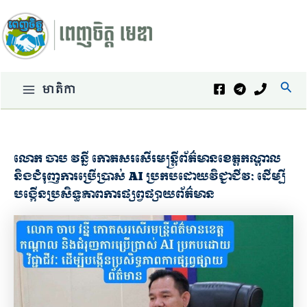
Skip
to
content
Sear
មាតិកា
Main
Menu
លោក ចាប វន្នី កោតសរសើរមន្ត្រីព័ត៌មានខេត្តកណ្ដាល
និងជំរុញការប្រើប្រាស់ AI ប្រកបដោយវិជ្ជាជីវៈ ដើម្បី
បង្កើនប្រសិទ្ធភាពការផ្សព្វផ្សាយព័ត៌មាន