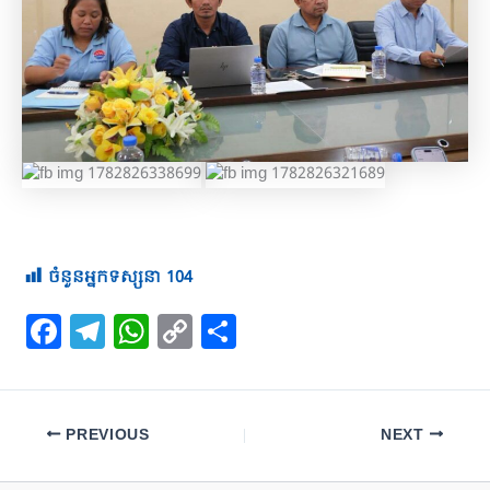
ចំនួនអ្នកទស្សនា
104
F
T
W
C
S
a
el
h
o
h
c
e
at
p
ar
e
gr
s
y
e
PREVIOUS
NEXT
b
a
A
Li