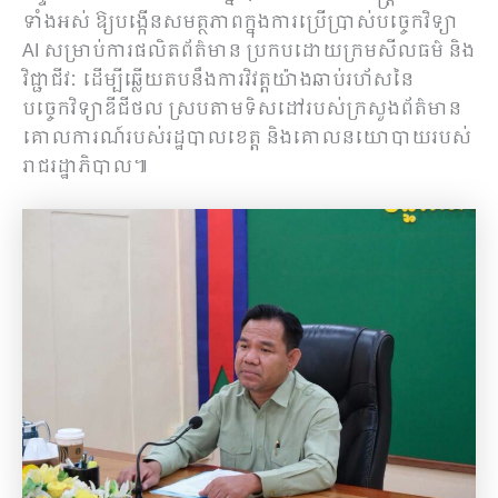
ទាំងអស់ ឱ្យបង្កើនសមត្ថភាពក្នុងការប្រើប្រាស់បច្ចេកវិទ្យា
AI សម្រាប់ការផលិតព័ត៌មាន ប្រកបដោយក្រមសីលធម៌ និង
វិជ្ជាជីវៈ ដើម្បីឆ្លើយតបនឹងការវិវត្តយ៉ាងឆាប់រហ័សនៃ
បច្ចេកវិទ្យាឌីជីថល ស្របតាមទិសដៅរបស់ក្រសួងព័ត៌មាន
គោលការណ៍របស់រដ្ឋបាលខេត្ត និងគោលនយោបាយរបស់
រាជរដ្ឋាភិបាល៕