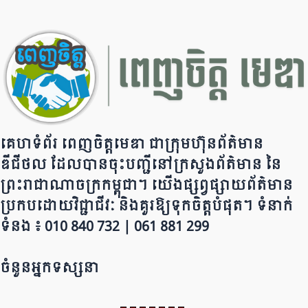
o
m
p
n
o
p
k
k
គេហទំព័រ ពេញចិត្តមេឌា ជា​ក្រុ​​​​​ម​​​ហ៊ុន​ព័ត៌មាន​
ឌីជីថល ដែ​លបា​ន​​ចុះបញ្ជីនៅក្រសួងព័ត៌មាន នៃ​​​​
ព្រះរាជាណាចក្រ​ក​ម្ពុជា។ យើ​ង​​​​​ផ្សព្វផ្សាយព័​ត៌​មា​​​​ន
ប្រក​ប​ដោ​​​​​​យ​វិជ្ជាជីវៈ និ​ងគួរ​ឱ្យ​ទុកចិត្ត​បំ​ផុត។ ទំនាក់
ទំនង ៖ 010 840 732 | 0​​​​​61 881 299
ចំនួនអ្នកទស្សនា