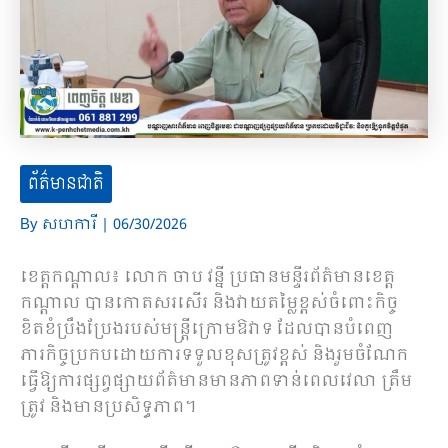
ព័ត៌មានជាតិ
By
សហការី
|
06/30/2026
ខេត្តកណ្ដាល៖ លោក ចាប វន្នី ប្រធានមន្ទីរព័ត៌មានខេត្ត
កណ្ដាល បានកោតសរសើរ និងវាយតម្លៃខ្ពស់ចំពោះកិច្ច
ខិតខំប្រឹងប្រែងរបស់មន្ត្រីក្រោមឱវាទ ដែលបានបំពេញ
ភារកិច្ចប្រកបដោយការទទួលខុសត្រូវខ្ពស់ និងរួមចំណែក
ធ្វើឱ្យការផ្សព្វផ្សាយព័ត៌មានមានភាពទាន់ពេលវេលា ត្រឹម
ត្រូវ និងមានប្រសិទ្ធភាព។