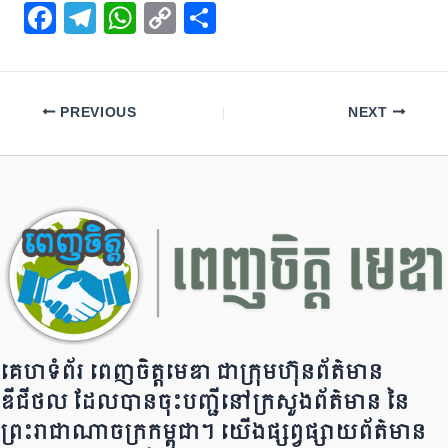
F
T
W
C
S
a
el
h
o
h
c
e
at
p
ar
e
gr
s
y
e
PREVIOUS
NEXT
b
a
A
Li
o
m
p
n
o
p
k
k
គេហទំព័រ ពេញចិត្តមេឌា ជា​ក្រុ​​​​​ម​​​ហ៊ុន​ព័ត៌មាន​
ឌីជីថល ដែ​លបា​ន​​ចុះបញ្ជីនៅក្រសួងព័ត៌មាន នៃ​​​​
ព្រះរាជាណាចក្រ​ក​ម្ពុជា។ យើ​ង​​​​​ផ្សព្វផ្សាយព័​ត៌​មា​​​​ន