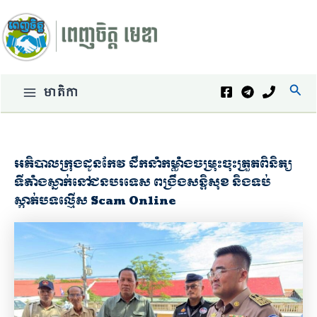
Skip
to
content
Sear
មាតិកា
Main
Menu
អភិបាលក្រុងដូនកែវ ដឹកនាំកម្លាំងចម្រុះចុះត្រួតពិនិត្យ
ទីតាំងស្នាក់នៅជនបរទេស ពង្រឹងសន្តិសុខ និងទប់
ស្កាត់បទល្មើស Scam Online