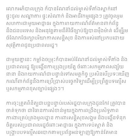
លោកអភិបាលក្រុង ក៏បានណែនាំដល់ម្ចាស់ទីតាំងស្នាក់នៅ
ផ្ទះជួល សណ្ឋាគារ ផ្ទះសំណាក់ និងអាជីវកម្មផ្សេងៗ ត្រូវចូលរួម
សហការជាមួយអាជ្ញាធរ ក្នុងការរាយការណ៍ព័ត៌មានពាក់ព័ន្ធ
នឹងជនបរទេស និងអនុវត្តតាមនីតិវិធីច្បាប់ឱ្យបានម៉ឺងម៉ាត់ ដើម្បីរួម
ចំណែកថែរក្សាបរិយាកាសសន្តិសុខ និងការរស់នៅប្រកបដោយ
សុវត្ថិភាពជូនប្រជាពលរដ្ឋ។
ជាមួយគ្នានេះ កម្លាំងចម្រុះក៏បានអប់រំណែនាំដល់ម្ចាស់ទីតាំង និង
ប្រជាពលរដ្ឋ ឱ្យបង្កើនការប្រុងប្រយ័ត្ន ចំពោះសកម្មភាពសង្ស័យ
នានា និងរាយការណ៍ជាបន្ទាន់ទៅសមត្ថកិច្ច ប្រសិនបើប្រទះឃើញ
ករណីពាក់ព័ន្ធនឹងការប្រើប្រាស់បច្ចេកវិទ្យាដើម្បីប្រព្រឹត្តបទល្មើស
ឬសកម្មភាពខុសច្បាប់ផ្សេងៗ។
ការចុះត្រួតពិនិត្យជាបន្តបន្ទាប់របស់រដ្ឋបាលក្រុងដូនកែវ ត្រូវបាន
ចាត់ទុកថា ជាវិធានការសំខាន់មួយក្នុងការពង្រឹងប្រសិទ្ធភាព
ការងារគ្រប់គ្រងមូលដ្ឋាន ការពារសន្តិសុខសង្គម និងបង្កើនទំនុក
ចិត្តរបស់ប្រជាពលរដ្ឋចំពោះអាជ្ញាធរ ក្នុងការទប់ស្កាត់ និង
បង្ក្រាបបទល្មើសឆបោកតាមប្រព័ន្ធអនឡាញឱ្យកាន់តែមាន