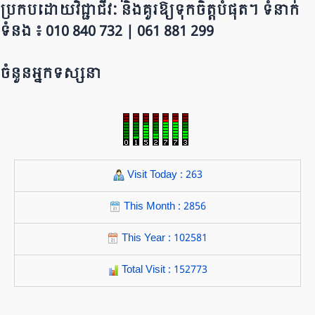
ប្រក​ប​ដោ​​​​​​យ​វិជ្ជាជីវៈ និ​ងគួរ​ឱ្យ​ទុកចិត្ត​បំ​ផុត។ ទំនាក់
ទំនង ៖ 010 840 732 | 0​​​​​61 881 299
ចំនួនអ្នកទស្សនា
Visit Today : 263
This Month : 2856
This Year : 102581
Total Visit : 152773