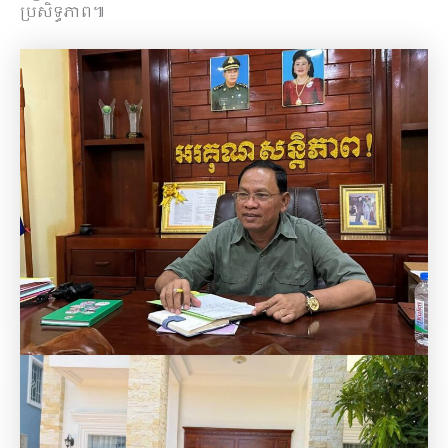
ប្រសិទ្ធភាព៕