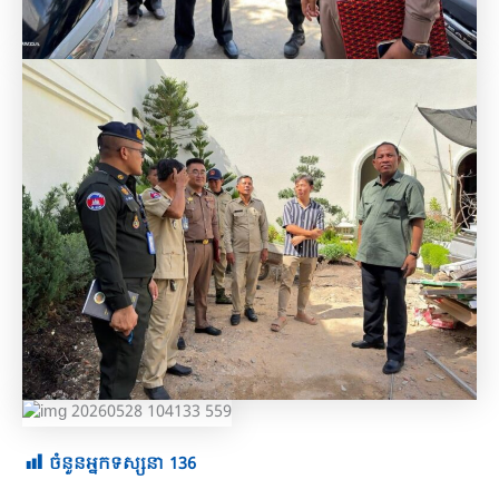
ចំនួនអ្នកទស្សនា
136