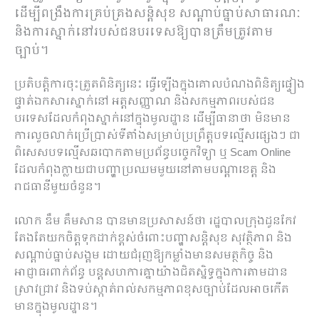
ដើម្បីពង្រឹងការគ្រប់គ្រងសន្តិសុខ សណ្ដាប់ធ្នាប់សាធារណៈ
និងការស្នាក់នៅរបស់ជនបរទេសឱ្យបានត្រឹមត្រូវតាម
ច្បាប់។
ប្រតិបត្តិការចុះត្រួតពិនិត្យនេះ ធ្វើឡើងក្នុងគោលបំណងពិនិត្យផ្ទៀង
ផ្ទាត់ឯកសារស្នាក់នៅ អត្តសញ្ញាណ និងសកម្មភាពរបស់ជន
បរទេសដែលកំពុងស្នាក់នៅក្នុងមូលដ្ឋាន ដើម្បីធានាថា មិនមាន
ការលួចលាក់ប្រើប្រាស់ទីតាំងសម្រាប់ប្រព្រឹត្តបទល្មើសផ្សេងៗ ជា
ពិសេសបទល្មើសឆបោកតាមប្រព័ន្ធបច្ចេកវិទ្យា ឬ Scam Online
ដែលកំពុងក្លាយជាបញ្ហាប្រឈមមួយនៅតាមបណ្តាខេត្ត និង
រាជធានីមួយចំនួន។
លោក ឌឹម គឹមសាន បានមានប្រសាសន៍ថា រដ្ឋបាលក្រុងដូនកែវ
តែងតែយកចិត្តទុកដាក់ខ្ពស់ចំពោះបញ្ហាសន្តិសុខ សុវត្ថិភាព និង
សណ្ដាប់ធ្នាប់សង្គម ដោយជំរុញឱ្យកម្លាំងមានសមត្ថកិច្ច និង
អាជ្ញាធរពាក់ព័ន្ធ បន្តសហការគ្នាយ៉ាងជិតស្និទ្ធក្នុងការតាមដាន
ស្រាវជ្រាវ និងទប់ស្កាត់រាល់សកម្មភាពខុសច្បាប់ដែលអាចកើត
មានក្នុងមូលដ្ឋាន។