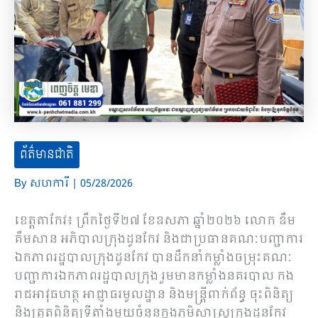
ព័ត៌មានជាតិ
By
សហការី
|
05/28/2026
ខេត្តតាកែវ៖ ព្រឹកថ្ងៃទី២៧ ខែឧសភា ឆ្នាំ២០២៦ លោក ឌឹម
គឹមសាន អភិបាលក្រុងដូនកែវ និងជាប្រធានគណៈបញ្ជាការ
ឯកភាពរដ្ឋបាលក្រុងដូនកែវ បានដឹកនាំកម្លាំងចម្រុះគណៈ
បញ្ជាការឯកភាពរដ្ឋបាលក្រុង រួមមានកម្លាំងនគរបាល កង
រាជអាវុធហត្ថ អាជ្ញាធរមូលដ្ឋាន និងមន្ត្រីពាក់ព័ន្ធ ចុះពិនិត្យ
និងត្រួតពិនិត្យទីតាំងមួយចំនួនក្នុងភូមិសាស្ត្រក្រុងដូនកែវ