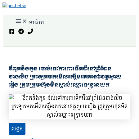
Skip
to
Main
content
មាតិកា
Menu
Search
ឪពុកនិងកូន រវល់ទៅការពារទឹកដីនៅព្រំដែន
ខាងលិច ក្រឡេកមកមើលកេរ្តិ៍មរតកនៅខេត្តស្វាយ
រៀង ត្រូវក្រុមហ៊ុនមិនស្គាល់ឈ្មោះទន្ទ្រានយក
សង្គម