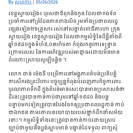
By
សហការី
|
05/26/2026
ខេត្តស្វាយរៀង៖ បុរសជាឪពុកនិងកូន ដែលជាកងទ័ព
ប្រចាំការនៅព្រំដែនភាគខាងលិច រួមទាំងប្រជាពលរដ្ឋ
ផ្សេងទៀត២៦គ្រួសារ រស់នៅសង្កាត់ពោធិ៍តាហោ ក្រុង
ស្វាយរៀង ខេត្តស្វាយរៀង ដែលជាកម្មសិទ្ធិនៃដីធ្លីតាំងពី
ឆ្នាំ១៩៨០ក្នុងទំហំ៩,០៣ហិចតា កំពុងរកនូវការទន្ទ្រាន
ក្រោមលេស នៃការអភិវឌ្ឍរបស់អាជ្ញាធរដោយមិនមាន
ដំណោះស្រាយសូម្បីបន្តិច ។
លោក ចាន់ ម៉េងឌី បម្រើការនៅអង្គភាពតំបន់ប្រតិបត្តិ
ការសឹករងព្រះវិហារ បច្ចុប្បន្នកំពុងបំពេញភារកិច្ចការពារ
បូរណភាពទឹកដី ក្នុងតំបន់អានសេះបានមានប្រសាសន៍ថា
ដីនេះត្រូវបានកាន់កាប់ជារួមនៅឆ្នាំ១៩៨០ និងបន្ត
បន្ទាប់មកទៀតត្រូវបានបែងចែកឲ្យប្រជាពលរដ្ឋកាន់ កាប់
ជាឯកជន តាមគោលនយោបាយរបស់ថ្នាក់ដឹកនាំសម័យ
នោះ។ កម្មសិទ្ធិទាំងនេះត្រូវបានកាន់កាប់ដោយស្រប
ច្បាប់ជាមួយនឹងប្លង់ស្លាបមាន់ បង្កាន់ដៃទទួល ពាក្យសុំ