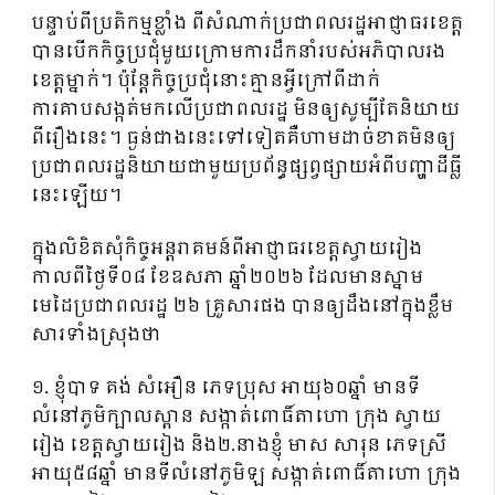
បន្ទាប់ពីប្រតិកម្មខ្លាំង ពីសំណាក់ប្រជាពលរដ្ឋអាជ្ញាធរខេត្ត
បានបើកកិច្ចប្រជុំមួយក្រោមការដឹកនាំរបស់អភិបាលរង
ខេត្តម្នាក់។ ប៉ុន្តែកិច្ចប្រជុំនោះគ្មានអ្វីក្រៅពីដាក់
ការគាបសង្កត់មកលើប្រជាពលរដ្ឋ មិនឲ្យសូម្បីតែនិយាយ
ពីរឿងនេះ។ ធ្ងន់ជាងនេះទៅទៀតគឺហាមដាច់ខាតមិនឲ្យ
ប្រជាពលរដ្ឋនិយាយជាមួយប្រព័ន្ធផ្សព្វផ្សាយអំពីបញ្ហាដីធ្លី
នេះឡើយ។
ក្នុងលិខិតសុំកិច្ចអន្តរាគមន៍ពីអាជ្ញាធរខេត្តស្វាយរៀង
កាលពីថ្ងៃទី០៨ ខែឧសភា ឆ្នាំ២០២៦ ដែលមានស្នាម
មេដៃប្រជាពលរដ្ឋ ២៦ គ្រួសារផង បានឲ្យដឹងនៅក្នុងខ្លឹម
សារទាំងស្រុងថា
១. ខ្ញុំបាទ គង់ សំអឿន ភេទប្រុស អាយុ៦០ឆ្នាំ មានទី
លំនៅភូមិក្បាលស្ពាន សង្កាត់ពោធិ៍តាហោ ក្រុង ស្វាយ
រៀង ខេត្តស្វាយរៀង និង២.នាងខ្ញុំ មាស សារុន ភេទស្រី
អាយុ៥៨ឆ្នាំ មានទីលំនៅភូមិឡ សង្កាត់ពោធិ៍តាហោ ក្រុង