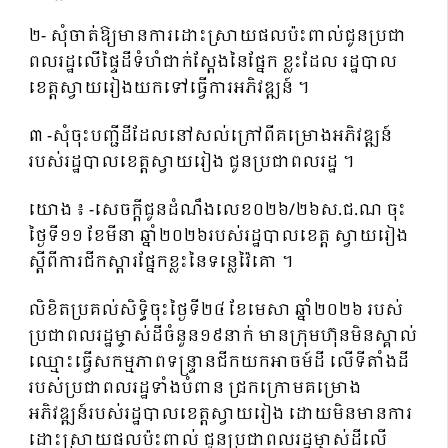
២- សុំចាត់ឱ្យមានការដោះស្រាយផលប៉ះពាល់ជូនប្រជា
ពលរដ្ឋលើផ្ទៃដីទំហំជាក់ស្តែងនៃផ្នែក ខ្លះដែល រដ្ឋបាល
ខេត្តស្វាយរៀងយកទៅធ្វើការអភិវឌ្ឍន៍ ។
៣ -សុំចុះបញ្ជីដីដែលនៅសល់ក្រៅពីគម្រោងអភិវឌ្ឍន៍
របស់រដ្ឋបាលខេត្តស្វាយរៀង ជូនប្រជាពលរដ្ឋ ។
យោង ៖ -សេចក្តីជូនដំណឹងលេខ០២៦/២៦ស.ជ.ណ ចុះ
ថ្ងៃទី១១ ខែមីនា ឆ្នាំ២០២៦របស់រដ្ឋបាលខេត្ត ស្វាយរៀង
ស្តីពីការជីកស្តារផ្នែកខ្លះនៃទន្លេវ៉ៃគោ ។
លិខិតប្រគល់សិទ្ធិចុះថ្ងៃទី២៤ ខែមេសា ឆ្នាំ២០២៦ របស់
ប្រជាពលរដ្ឋម្ចាស់ដីចំនួន១៩នាក់ មានក្រុមហ៊ុនមិនស្គាល់
ឈ្មោះធ្វើសកម្មភាពទន្ទ្រានជីកយកអាចម៍ដី លើទីតាំងដី
របស់ប្រជាពលរដ្ឋទាំងបំពាន ជ្រកក្រោមគម្រោង
អភិវឌ្ឍន៍របស់រដ្ឋបាលខេត្តស្វាយរៀង ដោយមិនមានការ
ដោះស្រាយផលប៉ះពាល់ ជូនប្រជាពលរដ្ឋម្ចាស់ដីលើ