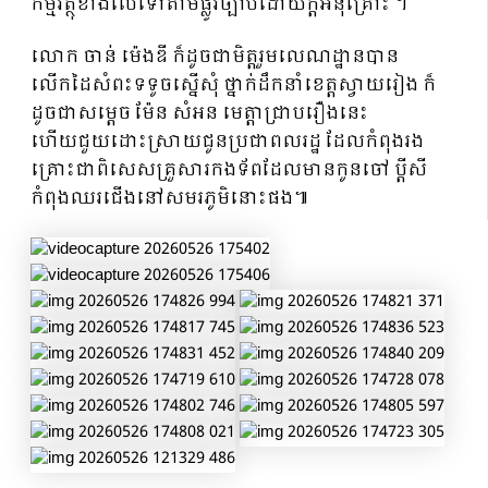
កម្មវត្ថុខាងលើទៅតាមផ្លូវច្បាប់ដោយក្ដីអនុគ្រោះ ។
លោក ចាន់ ម៉េងឌី ក៏ដូចជាមិត្តរួមលេណដ្ឋានបាន
លើកដៃសំពះទទូចស្នើសុំ ថ្នាក់ដឹកនាំខេត្តស្វាយរៀង ក៏
ដូចជាសម្តេច ម៉ែន សំអន មេត្តាជ្រាបរឿងនេះ
ហើយជួយដោះស្រាយជូនប្រជាពលរដ្ឋ ដែលកំពុងរង
គ្រោះជាពិសេសគ្រួសារកងទ័ពដែលមានកូនចៅ ប្ដីសី
កំពុងឈរជើងនៅសមរភូមិនោះផង៕