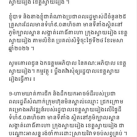
ស្វាយរៀង ខេត្តស្វាយរៀង ។
ខ្ញុំបាទ និងនាងខ្ញុំជាតំណាងប្រជាពលរដ្ឋម្ចាស់ដីចំនួន២៥
គ្រួសារដែលមានទំហំ៩.០៣ហិចតា មានទីតាំងស្ថិតនៅ
ភូមិក្បាលស្ពាន សង្កាត់ពោធិ៍តាហោ ក្រុងស្វាយរៀង ខេត្ត
ស្វាយរៀង តាមលិខិត ប្រគល់សិទ្ធិចុះថ្ងៃទី២៤ ខែមេសា
ឆ្នាំ២០២៦ ។
សូមគោរពជូន ឯកឧត្តមអភិបាល នៃគណៈអភិបាល ខេត្ត
ស្វាយរៀង។ កម្មវត្ថុ ៖ ប្តឹងតវ៉ាសុំឲ្យរដ្ឋបាលខេត្តស្វាយ
រៀងធ្វើការ ៖
១-ហាមឃាត់ការជីក និងដឹកយកអាចម៍ដីរបស់ប្រជា
ពលរដ្ឋពីសំណាក់ក្រុមហ៊ុនមិនស្គាល់ឈ្មោះ ជ្រកក្រោម
គម្រោងអភិវឌ្ឍន៍របស់រដ្ឋបាលខេត្តស្វាយរៀងលើផ្ទៃដី
ទំហំ៩.០៣ហិចតា មានទីតាំង ស្ថិតនៅភូមិក្បាលស្ពាន
សង្កាត់ពោធិ៍តាហោ ក្រុងស្វាយរៀង ខេត្តស្វាយរៀង ជា
បណ្តោះអាសន្ន រង់ចាំការដោះស្រាយវិវាទចប់សព្វគ្រប់ ។