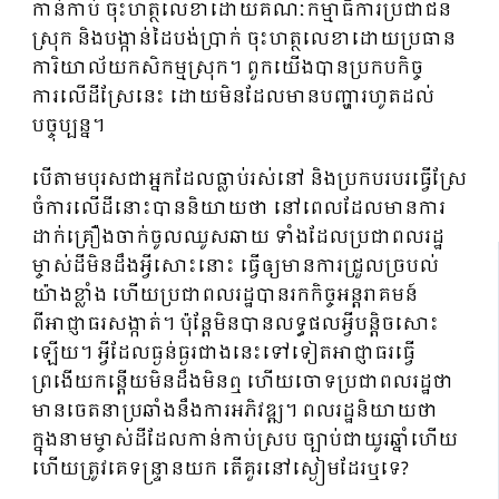
កាន់កាប់ ចុះហត្ថលេខាដោយគណៈកម្មាធិការប្រជាជន
ស្រុក និងបង្កាន់ដៃបង់ប្រាក់ ចុះហត្ថលេខាដោយប្រធាន
ការិយាល័យកសិកម្មស្រុក។ ពួកយើងបានប្រកបកិច្ច
ការលើដីស្រែនេះ ដោយមិនដែលមានបញ្ហារហូតដល់
បច្ចុប្បន្ន។
បើតាមបុរសជាអ្នកដែលធ្លាប់រស់នៅ និងប្រកបរបរធ្វើស្រែ
ចំការលើដីនោះបាននិយាយថា នៅពេលដែលមានការ
ដាក់គ្រឿងចាក់ចូលឈូសឆាយ ទាំងដែលប្រជាពលរដ្ឋ
ម្ចាស់ដីមិនដឹងអ្វីសោះនោះ ធ្វើឲ្យមានការជ្រួលច្របល់
យ៉ាងខ្លាំង ហើយប្រជាពលរដ្ឋបានរកកិច្ចអន្តរាគមន៍
ពីអាជ្ញាធរសង្កាត់។ ប៉ុន្តែមិនបានលទ្ធផលអ្វីបន្តិចសោះ
ឡើយ។ អ្វីដែលធ្ងន់ធ្ងរជាងនេះទៅទៀតអាជ្ញាធរធ្វើ
ព្រងើយកន្តើយមិនដឹងមិនឮ ហើយចោទប្រជាពលរដ្ឋថា
មានចេតនាប្រឆាំងនឹងការអភិវឌ្ឍ។ ពលរដ្ឋនិយាយថា
ក្នុងនាមម្ចាស់ដីដែលកាន់កាប់ស្រប ច្បាប់ជាយូរឆ្នាំហើយ
ហើយត្រូវគេទន្ទ្រានយក តើគួរនៅស្ងៀមដែរឬទេ?