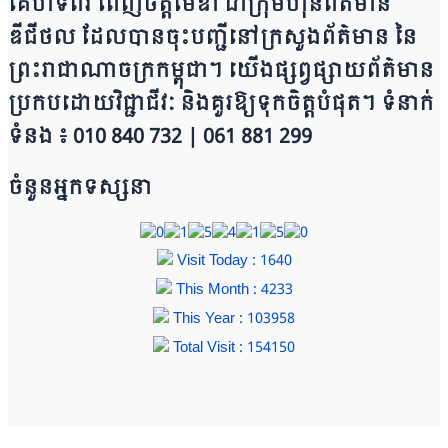
គេហទំព័រ ពេញចិត្តមេឌា ជា​ក្រុ​​​​​ម​​​ហ៊ុន​ព័ត៌មាន​
ឌីជីថល ដែ​លបា​ន​​ចុះបញ្ជីនៅក្រសួងព័ត៌មាន នៃ​​​​
ព្រះរាជាណាចក្រ​ក​ម្ពុជា។ យើ​ង​​​​​ផ្សព្វផ្សាយព័​ត៌​មា​​​​ន
ប្រក​ប​ដោ​​​​​​យ​វិជ្ជាជីវៈ និ​ងគួរ​ឱ្យ​ទុកចិត្ត​បំ​ផុត។ ទំនាក់
ទំនង ៖ 010 840 732 | 0​​​​​61 881 299
ចំនួនអ្នកទស្សនា
Visit Today : 1640
This Month : 4233
This Year : 103958
Total Visit : 154150