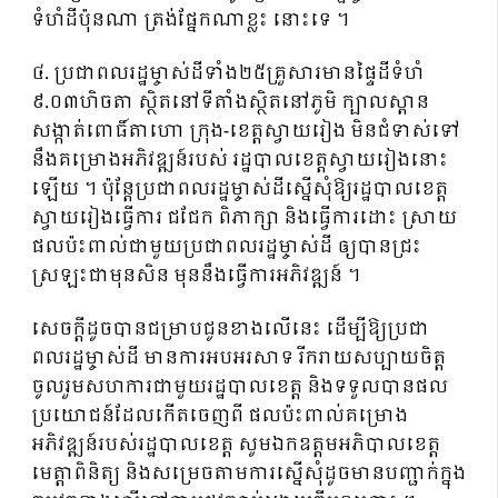
ទំហំដីប៉ុនណា ត្រង់ផ្នែកណាខ្លះ នោះទេ ។
៤. ប្រជាពលរដ្ឋម្ចាស់ដីទាំង២៥គ្រួសារមានផ្ទៃដីទំហំ
៩.០៣ហិចតា ស្ថិតនៅទីតាំងស្ថិតនៅភូមិ ក្បាលស្ពាន
សង្កាត់ពោធិ៍តាហោ ក្រុង-ខេត្តស្វាយរៀង មិនជំទាស់ទៅ
នឹងគម្រោងអភិវឌ្ឍន៍របស់ រដ្ឋបាលខេត្តស្វាយរៀងនោះ
ឡើយ ។ ប៉ុន្តែប្រជាពលរដ្ឋម្ចាស់ដីស្នើសុំឱ្យរដ្ឋបាលខេត្ត
ស្វាយរៀងធ្វើការ ជជែក ពិភាក្សា និងធ្វើការដោះ ស្រាយ
ផលប៉ះពាល់ជាមួយប្រជាពលរដ្ឋម្ចាស់ដី ឲ្យបានជ្រះ
ស្រឡះជាមុនសិន មុននឹងធ្វើការអភិវឌ្ឍន៍ ។
សេចក្តីដូចបានជម្រាបជូនខាងលើនេះ ដើម្បីឱ្យប្រជា
ពលរដ្ឋម្ចាស់ដី មានការអបអរសាទ រីករាយសប្បាយចិត្ត
ចូលរួមសហការជាមួយរដ្ឋបាលខេត្ត និងទទួលបានផល
ប្រយោជន៍ដែលកើតចេញពី ផលប៉ះពាល់គម្រោង
អភិវឌ្ឍន៍របស់រដ្ឋបាលខេត្ត សូមឯកឧត្តមអភិបាលខេត្ត
មេត្តាពិនិត្យ និងសម្រេចតាមការស្នើសុំដូចមានបញ្ជាក់ក្នុង