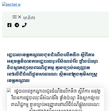
Skip
to
Main
content
មាតិកា
Menu
Search
រដ្ឋបាលខេត្តកណ្ដាលជូនដំណឹងលើកទី៣ ស្តីពីការ
អនុវត្តវិធានការរដ្ឋបាលរុះរើសំណង់រឹង ផ្ទាំងប៉ាណូ
និងស្លាកផ្សាយពាណិជ្ជកម្ម គ្មានច្បាប់អនុញ្ញាត
នៅលើដីចំណីផ្លូវសាធារណៈ ស្ថិតនៅក្នុងភូមិសាស្ត្រ
ខេត្តកណ្តាល