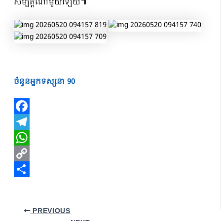
សម្បត្តិណាមួយឡើយ៕
ចំនួនអ្នកទស្សនា
90
Facebook
Telegram
WhatsApp
Copy
Link
Share
PREVIOUS