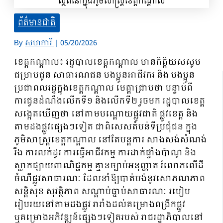
ព័ត៌មានជាតិ
By
សហការី
|
05/20/2026
ខេត្តកណ្តាល៖ រដ្ឋបាលខេត្តកណ្តាល មានកិត្តិយសសូម
ជម្រាបជូន សាធារណជន បងប្អូនអាជីវករ និង បងប្អូន
ប្រជាពលរដ្ឋក្នុងខេត្តកណ្តាល មេត្តាជ្រាបថា បន្ទាប់ពី
ការជូនដំណឹងលើកទី១ និងលើកទី២ រួចមក រដ្ឋបាលខេត្ត
សង្កេតឃើញថា នៅតាមបណ្តោយផ្លូវជាតិ ផ្លូវខេត្ត និង
តាមដងផ្លូវផ្សេងៗទៀត ជាពិសេសតំបន់ទីប្រជុំជន ក្នុង
ភូមិសាស្ត្រខេត្តកណ្តាល នៅតែបន្តការ សាងសង់សំណង់
រឹង ការលក់ដូរ ការធ្វើអាជីវកម្ម ការដាក់ផ្ទាំងប៉ាណូ និង
ស្លាកផ្សាយពាណិជ្ជកម្ម គ្មានច្បាប់អនុញ្ញាត រំលោភលើដី
ចំណីផ្លូវសាធារណៈ ដែលនាំឱ្យបាត់បង់នូវសោភណភាព
សន្តិសុខ សុវត្ថិភាព សណ្តាប់ធ្នាប់សាធារណៈ របៀប
រៀបរយនៅតាមដងផ្លូវ រារាំងដល់គម្រោងពង្រីកផ្លូវ
ឬគម្រោងអភិវឌ្ឍន៍ផ្សេងៗទៀតរបស់ រាជរដ្ឋាភិបាលនៅ