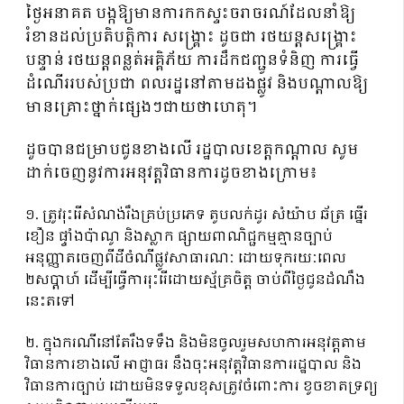
ថ្ងៃអនាគត បង្កឱ្យមានការកកស្ទះចរាចរណ៍ដែលនាំឱ្យ
រំខានដល់ប្រតិបត្តិការ សង្គ្រោះ ដូចជា រថយន្តសង្គ្រោះ
បន្ទាន់ រថយន្តពន្លត់អគ្គិភ័យ ការដឹកជញ្ជូនទំនិញ ការធ្វើ
ដំណើររបស់ប្រជា ពលរដ្ឋនៅតាមដងផ្លូវ និងបណ្តាលឱ្យ
មានគ្រោះថ្នាក់ផ្សេងៗជាយថាហេតុ។
ដួចបានជម្រាបជូនខាងលើ រដ្ឋបាលខេត្តកណ្តាល សូម
ដាក់ចេញនូវការអនុវត្តវិធានការដូចខាងក្រោម៖
១. ត្រូវរុះរើសំណង់រឹងគ្រប់ប្រភេទ តូបលក់ដូរ សំយ៉ាប ឆ័ត្រ ធ្នើរ
ខឿន ផ្ទាំងប៉ាណូ និងស្លាក ផ្សាយពាណិជ្ជកម្មគ្មានច្បាប់
អនុញ្ញាតចេញពីដីចំណីផ្លូវសាធារណៈ ដោយទុករយៈពេល
២សប្តាហ៍ ដើម្បីធ្វើការរុះរើដោយស្ម័គ្រចិត្ត ចាប់ពីថ្ងៃជូនដំណឹង
នេះតទៅ
២. ក្នុងករណីនៅតែរឹងទទឹង និងមិនចូលរួមសហការអនុវត្តតាម
វិធានការខាងលើ អាជ្ញាធរ នឹងចុះអនុវត្តវិធានការរដ្ឋបាល និង
វិធានការច្បាប់ ដោយមិនទទួលខុសត្រូវចំពោះការ ខូចខាតទ្រព្យ